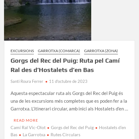
EXCURSIONS
GARROTXA (COMARCA)
GARROTXA (ZONA)
Gorgs del Rec del Puig: Ruta pel Camí
Ral des d’Hostalets d’en Bas
Santi Roura Ferrer
11 d'octubre de 2023
Aquesta espectacular ruta als Gorgs del Rec del Puig és
una de les excursions més completes que es poden fer a la
Garrotxa. L’itinerari circular, amb inici als Hostalets d’en …
READ MORE
Camí Ral Vic-Olot
Gorgs del Rec del Puig
Hostalets d’en
Bas
La Garrotxa
Rutes Circulars