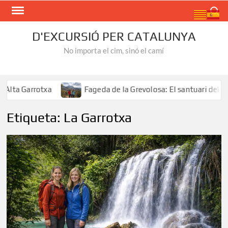
Skip
Search
to
content
D'EXCURSIÓ PER CATALUNYA
No importa el cim, sinó el camí
a Garrotxa
Fageda de la Grevolosa: El santuari dels arbr
Etiqueta:
La Garrotxa