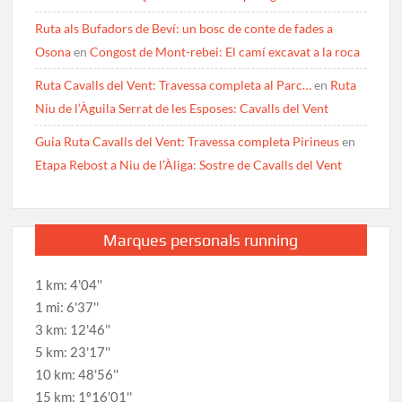
Ruta als Bufadors de Beví: un bosc de conte de fades a
Osona
en
Congost de Mont-rebei: El camí excavat a la roca
Ruta Cavalls del Vent: Travessa completa al Parc…
en
Ruta
Niu de l’Àguila Serrat de les Esposes: Cavalls del Vent
Guia Ruta Cavalls del Vent: Travessa completa Pirineus
en
Etapa Rebost a Niu de l’Àliga: Sostre de Cavalls del Vent
Marques personals running
1 km: 4'04''
1 mi: 6'37''
3 km: 12'46''
5 km: 23'17''
10 km: 48'56''
15 km: 1º16'01''