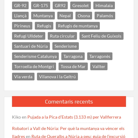
GR-92
GR-175
GR92
Gresolet
Himalaia
Llançà
Muntanya
Nepal
Osona
Palamós
Pirineus
Refugis
Refugis de muntanya
Refugi Ulldeter
Ruta circular
Sant Feliu de Guíxols
Santuari de Núria
Senderisme
Senderisme Catalunya
Tarragona
Tarragonès
Torroella de Montgrí
Tossa de Mar
Vallter
Via verda
Vilanova i la Geltrú
Comentaris recents
Kiko
en
Pujada a la Pica d’Estats (3.133 m) per Vallferrera
Robatori a Vall de Núria: Per què la muntanya va vèncer els
lladres
en
Ruta de Queralbs a Núria a peu: guia de l’excursió