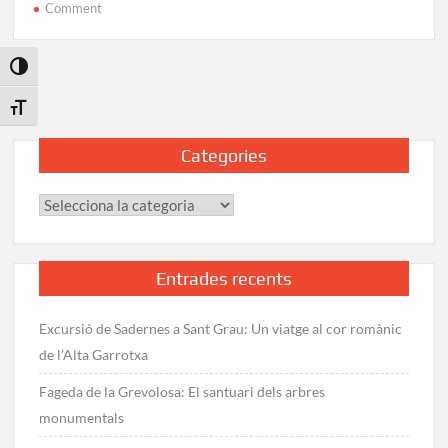
on
Comment
Gorgs
del
Toggle High Contrast
Rec
del
Toggle Font size
Puig:
Ruta
Categories
pel
Camí
Categories
Ral
des
d’Hostalets
d’en
Entrades recents
Bas
Excursió de Sadernes a Sant Grau: Un viatge al cor romànic
de l’Alta Garrotxa
Fageda de la Grevolosa: El santuari dels arbres
monumentals