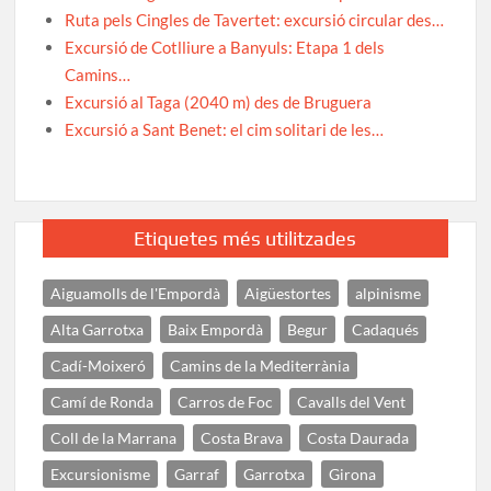
Ruta pels Cingles de Tavertet: excursió circular des…
Excursió de Cotlliure a Banyuls: Etapa 1 dels
Camins…
Excursió al Taga (2040 m) des de Bruguera
Excursió a Sant Benet: el cim solitari de les…
Etiquetes més utilitzades
Aiguamolls de l'Empordà
Aigüestortes
alpinisme
Alta Garrotxa
Baix Empordà
Begur
Cadaqués
Cadí-Moixeró
Camins de la Mediterrània
Camí de Ronda
Carros de Foc
Cavalls del Vent
Coll de la Marrana
Costa Brava
Costa Daurada
Excursionisme
Garraf
Garrotxa
Girona