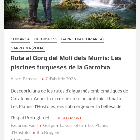
COMARCA
EXCURSIONS
GARROTXA (COMARCA)
GARROTXA (ZONA)
Ruta al Gorg del Molí dels Murris: Les
piscines turqueses de la Garrotxa
Albert Barnosell
7 d'abril de 2026
Descobriu una de les rutes d’aigua més emblemàtiques de
Catalunya. Aquesta excursió circular, amb inici i final a
Les Planes d’Hostoles, ens submergeix en la bellesa de
l’Espai Protegit del …
READ MORE
Excursió Fàcil
Gorgs
La Garrotxa
Les Planes
d'Hostoles
Riu Brugent
on
Comment