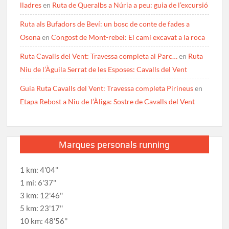
lladres
en
Ruta de Queralbs a Núria a peu: guia de l’excursió
Ruta als Bufadors de Beví: un bosc de conte de fades a
Osona
en
Congost de Mont-rebei: El camí excavat a la roca
Ruta Cavalls del Vent: Travessa completa al Parc…
en
Ruta
Niu de l’Àguila Serrat de les Esposes: Cavalls del Vent
Guia Ruta Cavalls del Vent: Travessa completa Pirineus
en
Etapa Rebost a Niu de l’Àliga: Sostre de Cavalls del Vent
Marques personals running
1 km: 4'04''
1 mi: 6'37''
3 km: 12'46''
5 km: 23'17''
10 km: 48'56''