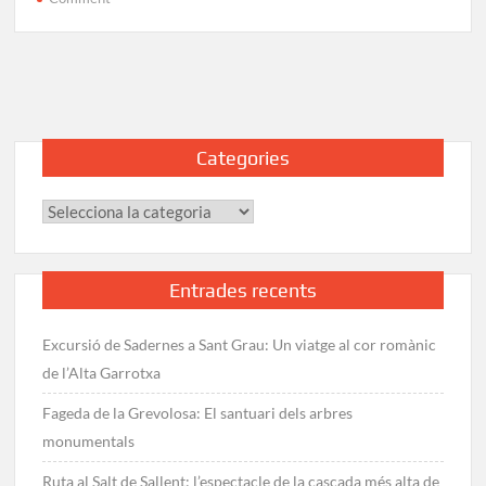
Ruta
al
Gorg
del
Molí
dels
Categories
Murris:
Les
Categories
piscines
turqueses
de
la
Entrades recents
Garrotxa
Excursió de Sadernes a Sant Grau: Un viatge al cor romànic
de l’Alta Garrotxa
Fageda de la Grevolosa: El santuari dels arbres
monumentals
Ruta al Salt de Sallent: l’espectacle de la cascada més alta de