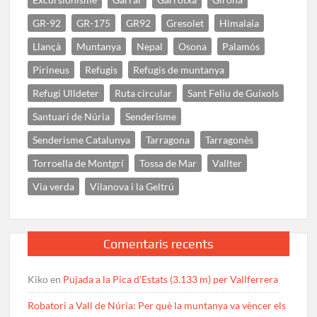
GR-92
GR-175
GR92
Gresolet
Himalaia
Llançà
Muntanya
Nepal
Osona
Palamós
Pirineus
Refugis
Refugis de muntanya
Refugi Ulldeter
Ruta circular
Sant Feliu de Guíxols
Santuari de Núria
Senderisme
Senderisme Catalunya
Tarragona
Tarragonès
Torroella de Montgrí
Tossa de Mar
Vallter
Via verda
Vilanova i la Geltrú
Comentaris recents
Kiko
en
Pujada a la Pica d’Estats (3.133 m) per Vallferrera
Robatori a Vall de Núria: Per què la muntanya va vèncer els