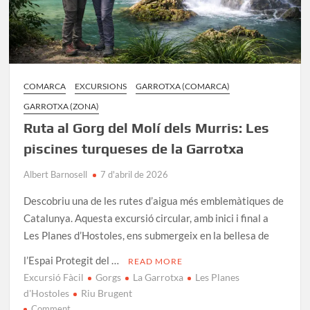
COMARCA
EXCURSIONS
GARROTXA (COMARCA)
GARROTXA (ZONA)
Ruta al Gorg del Molí dels Murris: Les
piscines turqueses de la Garrotxa
Albert Barnosell
7 d'abril de 2026
Descobriu una de les rutes d’aigua més emblemàtiques de
Catalunya. Aquesta excursió circular, amb inici i final a
Les Planes d’Hostoles, ens submergeix en la bellesa de
l’Espai Protegit del …
READ MORE
Excursió Fàcil
Gorgs
La Garrotxa
Les Planes
d'Hostoles
Riu Brugent
on
Comment