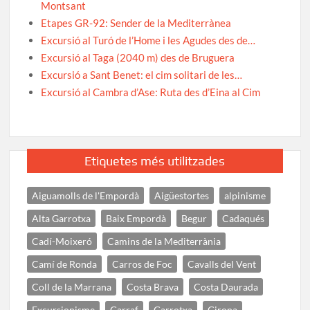
Montsant
Etapes GR-92: Sender de la Mediterrànea
Excursió al Turó de l’Home i les Agudes des de…
Excursió al Taga (2040 m) des de Bruguera
Excursió a Sant Benet: el cim solitari de les…
Excursió al Cambra d’Ase: Ruta des d’Eina al Cim
Etiquetes més utilitzades
Aiguamolls de l'Empordà
Aigüestortes
alpinisme
Alta Garrotxa
Baix Empordà
Begur
Cadaqués
Cadí-Moixeró
Camins de la Mediterrània
Camí de Ronda
Carros de Foc
Cavalls del Vent
Coll de la Marrana
Costa Brava
Costa Daurada
Excursionisme
Garraf
Garrotxa
Girona