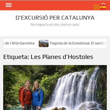
Skip
Search
to
content
D'EXCURSIÓ PER CATALUNYA
No importa el cim, sinó el camí
e l’Alta Garrotxa
Fageda de la Grevolosa: El santuari de
Etiqueta:
Les Planes d’Hostoles