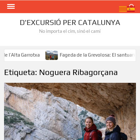
Skip
Search
to
content
D'EXCURSIÓ PER CATALUNYA
No importa el cim, sinó el camí
l’Alta Garrotxa
Fageda de la Grevolosa: El santuari del
Etiqueta:
Noguera Ribagorçana