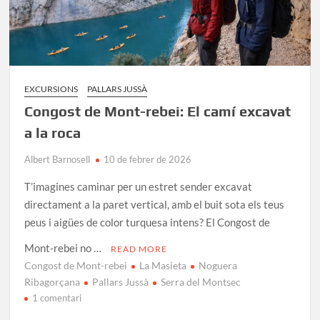
EXCURSIONS
PALLARS JUSSÀ
Congost de Mont-rebei: El camí excavat
a la roca
Albert Barnosell
10 de febrer de 2026
T’imagines caminar per un estret sender excavat
directament a la paret vertical, amb el buit sota els teus
peus i aigües de color turquesa intens? El Congost de
Mont-rebei no …
READ MORE
Congost de Mont-rebei
La Masieta
Noguera
Ribagorçana
Pallars Jussà
Serra del Montsec
a
1 comentari
Congost