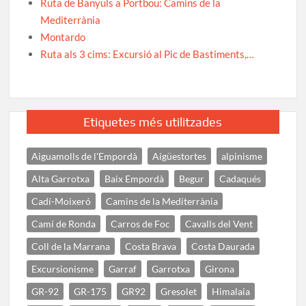
Ruta de Banyuls a Portbou: Camins de la
Mediterrània
Montardo
Ruta als 3 cims: Excursió al Pic de Bastiments,…
Etiquetes més utilitzades
Aiguamolls de l'Empordà
Aigüestortes
alpinisme
Alta Garrotxa
Baix Empordà
Begur
Cadaqués
Cadí-Moixeró
Camins de la Mediterrània
Camí de Ronda
Carros de Foc
Cavalls del Vent
Coll de la Marrana
Costa Brava
Costa Daurada
Excursionisme
Garraf
Garrotxa
Girona
GR-92
GR-175
GR92
Gresolet
Himalaia