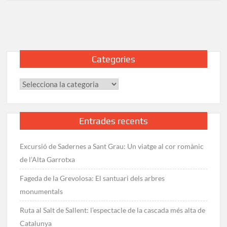
de
Mont-
rebei:
El
camí
Categories
excavat
a
Categories
la
roca
Entrades recents
Excursió de Sadernes a Sant Grau: Un viatge al cor romànic
de l’Alta Garrotxa
Fageda de la Grevolosa: El santuari dels arbres
monumentals
Ruta al Salt de Sallent: l’espectacle de la cascada més alta de
Catalunya