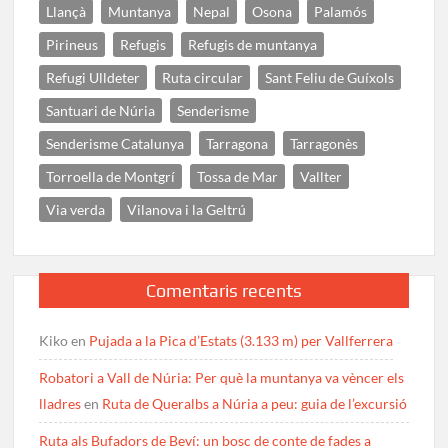
Llançà
Muntanya
Nepal
Osona
Palamós
Pirineus
Refugis
Refugis de muntanya
Refugi Ulldeter
Ruta circular
Sant Feliu de Guíxols
Santuari de Núria
Senderisme
Senderisme Catalunya
Tarragona
Tarragonès
Torroella de Montgrí
Tossa de Mar
Vallter
Via verda
Vilanova i la Geltrú
Comentaris recents
Kiko
en
Pujada a la Pica d’Estats (3.133 m) per Vallferrera
Robatori a Vall de Núria: Per què la muntanya va vèncer els
lladres
en
Ruta de Queralbs a Núria a peu: guia de l’excursió
Ruta als Bufadors de Beví: un bosc de conte de fades a