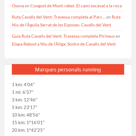
Osona
en
Congost de Mont-rebei: El camí excavat a la roca
Ruta Cavalls del Vent: Travessa completa al Parc…
en
Ruta
Niu de l’Àguila Serrat de les Esposes: Cavalls del Vent
Guia Ruta Cavalls del Vent: Travessa completa Pirineus
en
Etapa Rebost a Niu de l’Àliga: Sostre de Cavalls del Vent
Marques personals running
1 km: 4'04''
1 mi: 6'37''
3 km: 12'46''
5 km: 23'17''
10 km: 48'56''
15 km: 1º16'01''
20 km: 1º42'25''