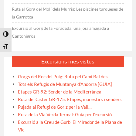
Ruta al Gorg del Molí dels Murris: Les piscines turqueses de
la Garrotxa
Excursió al Gorg de la Foradada: una joia amagada a
Toggle High Contrast
Cantonigròs
Toggle Font size
Excursions mes vistes
Gorgs del Rec del Puig: Ruta pel Camí Ral des…
Tots els Refugis de Muntanya d’Andorra [GUIA]
Etapes GR-92: Sender de la Mediterrànea
Ruta del Cister GR-175: Etapes, monestirs i senders
Pujada al Refugi de Goriz per la Vall…
Ruta de la Via Verda Termal: Guia per l’excursió
Excursió a la Creu de Gurb: El Mirador de la Plana de
Vic