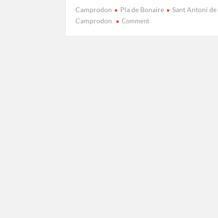
Camprodon
Pla de Bonaire
Sant Antoni de
on
Camprodon
Comment
Excursió
a
Sant
Antoni
de
Camprodon:
ruta
amb
vistes
a
la
vall