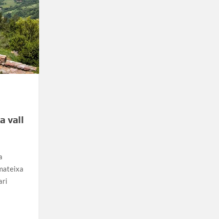
a vall
a
 mateixa
ari