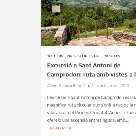
100 CIMS
PIRINEU ORIENTAL
RIPOLLÈS
Excursió a Sant Antoni de
Camprodon: ruta amb vistes a l
Albert Barnosell Jordà
11 d'octubre de 2023
L’excursió a Sant Antoni de Camprodon és un
magnífica ruta circular que s’enfila des de la
vila, al cor del Pirineu Oriental. Aquest itiner
ofereix una ascensió entretinguda, amb …
READ MORE