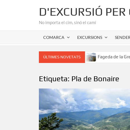
Skip
D'EXCURSIÓ PER
to
content
No importa el cim, sinó el camí
COMARCA
EXCURSIONS
SENDE
l cor romànic de l’Alta Garrotxa
Fageda de la Grevolosa:
ÚLTIMES NOVETATS
Etiqueta:
Pla de Bonaire