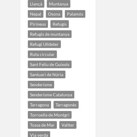
Llançà
Muntanya
Nepal
Osona
Palamós
Pirineus
Refugis
Refugis de muntanya
Refugi Ulldeter
Ruta circular
Sant Feliu de Guíxols
Santuari de Núria
Senderisme
Senderisme Catalunya
Tarragona
Tarragonès
Torroella de Montgrí
Tossa de Mar
Vallter
Via verda