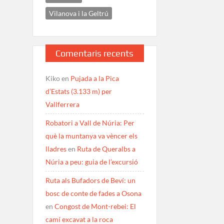
Vilanova i la Geltrú
Comentaris recents
Kiko
en
Pujada a la Pica
d’Estats (3.133 m) per
Vallferrera
Robatori a Vall de Núria: Per
què la muntanya va vèncer els
lladres
en
Ruta de Queralbs a
Núria a peu: guia de l’excursió
Ruta als Bufadors de Beví: un
bosc de conte de fades a Osona
en
Congost de Mont-rebei: El
camí excavat a la roca