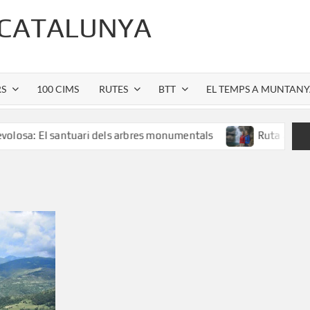
 CATALUNYA
RS
100 CIMS
RUTES
BTT
EL TEMPS A MUNTAN
 El santuari dels arbres monumentals
Ruta al Salt de Sall