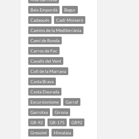
Baix Empordà
Begur
Cadaqués
Cadí-Moixeró
Camins de la Mediterrània
Camí de Ronda
Carros de Foc
Cavalls del Vent
Coll de la Marrana
Costa Brava
Costa Daurada
Excursionisme
Garraf
Garrotxa
Girona
GR-92
GR-175
GR92
Gresolet
Himalaia