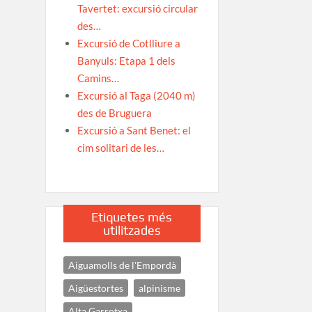
Tavertet: excursió circular
des…
Excursió de Cotlliure a
Banyuls: Etapa 1 dels
Camins…
Excursió al Taga (2040 m)
des de Bruguera
Excursió a Sant Benet: el
cim solitari de les…
Etiquetes més
utilitzades
Aiguamolls de l'Empordà
Aigüestortes
alpinisme
Alta Garrotxa