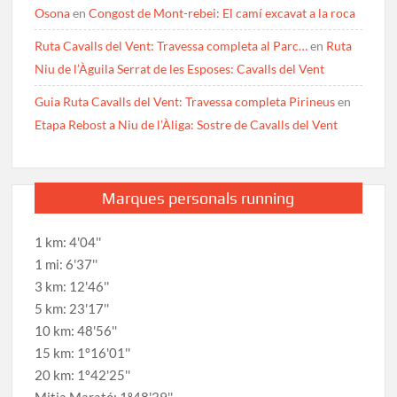
Osona
en
Congost de Mont-rebei: El camí excavat a la roca
Ruta Cavalls del Vent: Travessa completa al Parc…
en
Ruta
Niu de l’Àguila Serrat de les Esposes: Cavalls del Vent
Guia Ruta Cavalls del Vent: Travessa completa Pirineus
en
Etapa Rebost a Niu de l’Àliga: Sostre de Cavalls del Vent
Marques personals running
1 km: 4'04''
1 mi: 6'37''
3 km: 12'46''
5 km: 23'17''
10 km: 48'56''
15 km: 1º16'01''
20 km: 1º42'25''