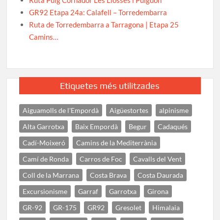
GR92 Etapa 24a: Calafell – Torredembarra
Ruta de Torredembarra a Tarragona | Etapa 25
Camins…
Etiquetes més utilitzades
Aiguamolls de l'Empordà
Aigüestortes
alpinisme
Alta Garrotxa
Baix Empordà
Begur
Cadaqués
Cadí-Moixeró
Camins de la Mediterrània
Camí de Ronda
Carros de Foc
Cavalls del Vent
Coll de la Marrana
Costa Brava
Costa Daurada
Excursionisme
Garraf
Garrotxa
Girona
GR-92
GR-175
GR92
Gresolet
Himalaia