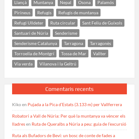
Llançà
Muntanya
Nepal
Osona
Palamós
Pirineus
Refugis
Refugis de muntanya
Refugi Ulldeter
Ruta circular
Sant Feliu de Guíxols
Santuari de Núria
Senderisme
Senderisme Catalunya
Tarragona
Tarragonès
Torroella de Montgrí
Tossa de Mar
Vallter
Via verda
Vilanova i la Geltrú
Comentaris recents
Kiko
en
Pujada a la Pica d’Estats (3.133 m) per Vallferrera
Robatori a Vall de Núria: Per què la muntanya va vèncer els
lladres
en
Ruta de Queralbs a Núria a peu: guia de l’excursió
Ruta als Bufadors de Beví: un bosc de conte de fades a