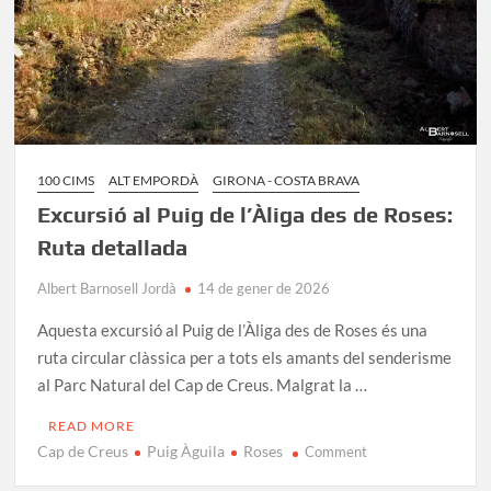
100 CIMS
ALT EMPORDÀ
GIRONA - COSTA BRAVA
Excursió al Puig de l’Àliga des de Roses:
Ruta detallada
Albert Barnosell Jordà
14 de gener de 2026
Aquesta excursió al Puig de l’Àliga des de Roses és una
ruta circular clàssica per a tots els amants del senderisme
al Parc Natural del Cap de Creus. Malgrat la …
READ MORE
Cap de Creus
Puig Àguila
Roses
on
Comment
Excursió