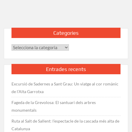
al
Puig
de
l’Àliga
des
Categories
de
Roses:
Categories
Ruta
detallada
Entrades recents
Excursió de Sadernes a Sant Grau: Un viatge al cor romànic
de l’Alta Garrotxa
Fageda de la Grevolosa: El santuari dels arbres
monumentals
Ruta al Salt de Sallent: l’espectacle de la cascada més alta de
Catalunya