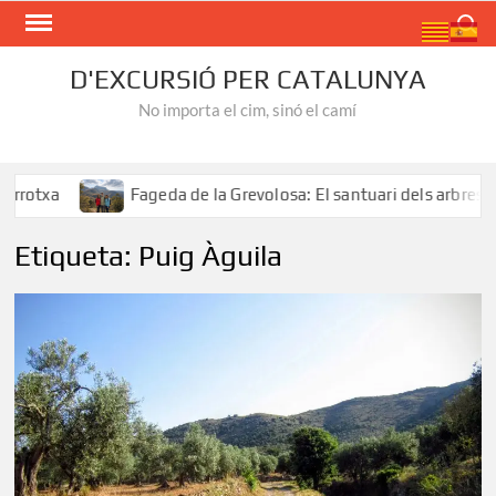
Skip
Search
to
content
D'EXCURSIÓ PER CATALUNYA
No importa el cim, sinó el camí
rotxa
Fageda de la Grevolosa: El santuari dels arbres mo
Etiqueta:
Puig Àguila