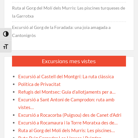
Ruta al Gorg del Molí dels Murris: Les piscines turqueses de
la Garrotxa
Excursió al Gorg de la Foradada: una joia amagada a
Toggle High Contrast
Cantonigròs
Toggle Font size
Excursions mes vistes
Excursió al Castell del Montgrí: La ruta clàssica
Política de Privacitat
Refugis del Montsec: Guia d’allotjaments per a…
Excursió a Sant Antoni de Camprodon: ruta amb
vistes…
Excursió a Rocacorba (Puigsou) des de Canet d’Adri
Excursió a Rocamaura i la Torre Moratxa des de…
Ruta al Gorg del Molí dels Murris: Les piscines…
Ruta Puig Cornador Les Llosses i Puigdon