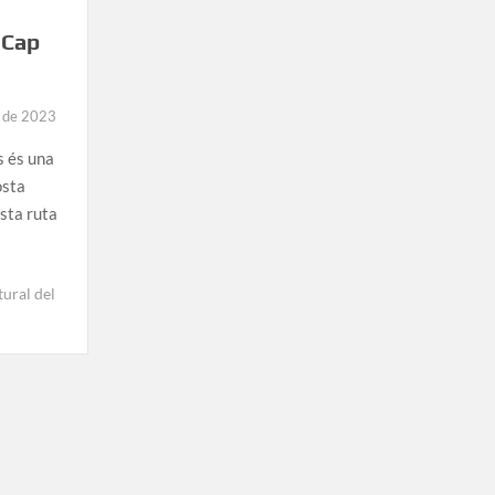
 Cap
e de 2023
s és una
osta
sta ruta
ural del
xcursió
el
ort
e
a
elva
l