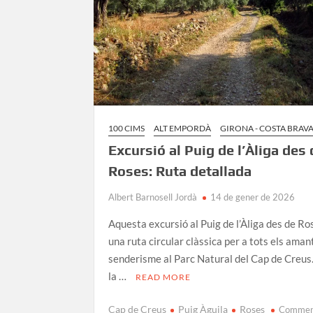
100 CIMS
ALT EMPORDÀ
GIRONA - COSTA BRAV
Excursió al Puig de l’Àliga des
Roses: Ruta detallada
Albert Barnosell Jordà
14 de gener de 2026
Aquesta excursió al Puig de l’Àliga des de Ro
una ruta circular clàssica per a tots els aman
senderisme al Parc Natural del Cap de Creus
la …
READ MORE
Cap de Creus
Puig Àguila
Roses
Comme