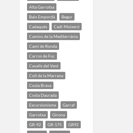
Alta Garrotxa
Baix Empordà
Begur
Cadaqués
Cadí-Moixeró
Camins de la Mediterrània
Camí de Ronda
Carros de Foc
Cavalls del Vent
Coll de la Marrana
Costa Brava
Costa Daurada
Excursionisme
Garraf
Garrotxa
Girona
GR-92
GR-175
GR92