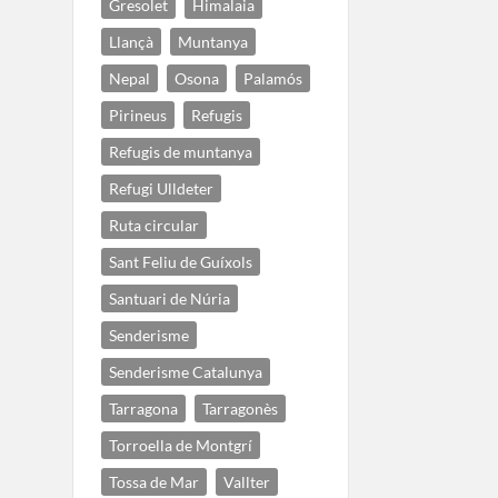
Gresolet
Himalaia
Llançà
Muntanya
Nepal
Osona
Palamós
Pirineus
Refugis
Refugis de muntanya
Refugi Ulldeter
Ruta circular
Sant Feliu de Guíxols
Santuari de Núria
Senderisme
Senderisme Catalunya
Tarragona
Tarragonès
Torroella de Montgrí
Tossa de Mar
Vallter