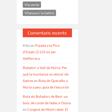
Via verda
Vilanova i la Geltrú
Comentaris recents
Kiko
en
Pujada a la Pica
d’Estats (3.133 m) per
Vallferrera
Robatori a Vall de Núria: Per
què la muntanya va vèncer els
lladres
en
Ruta de Queralbs a
Núria a peu: guia de l’excursió
Ruta als Bufadors de Beví: un
bosc de conte de fades a Osona
en
Congost de Mont-rebei: El