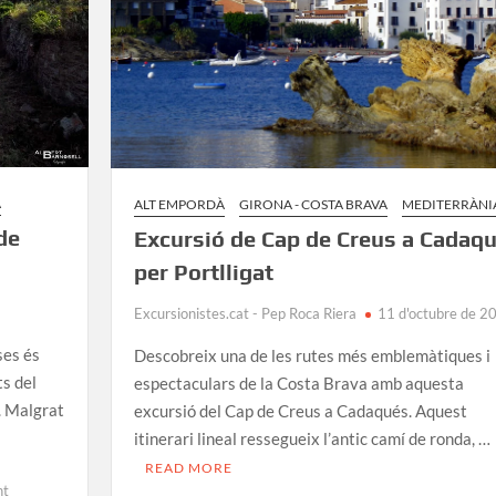
A
ALT EMPORDÀ
GIRONA - COSTA BRAVA
MEDITERRÀNI
 de
Excursió de Cap de Creus a Cadaq
per Portlligat
Excursionistes.cat - Pep Roca Riera
11 d'octubre de 2
ses és
Descobreix una de les rutes més emblemàtiques i
ts del
espectaculars de la Costa Brava amb aquesta
. Malgrat
excursió del Cap de Creus a Cadaqués. Aquest
itinerari lineal ressegueix l’antic camí de ronda, …
READ MORE
on
nt