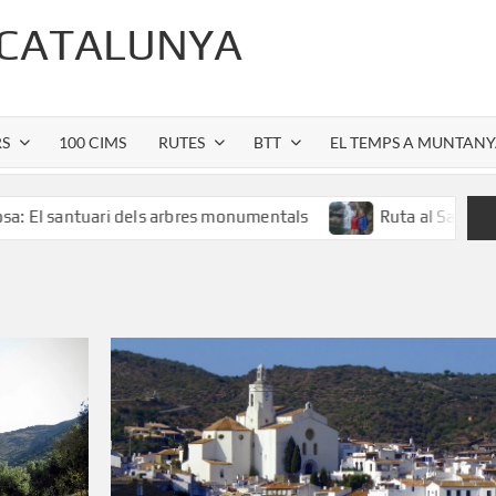
 CATALUNYA
RS
100 CIMS
RUTES
BTT
EL TEMPS A MUNTAN
uari dels arbres monumentals
Ruta al Salt de Sallent: l’e