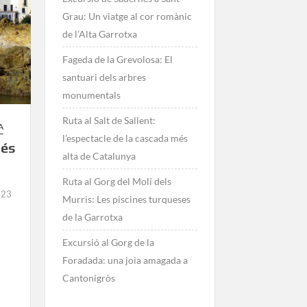
Grau: Un viatge al cor romànic
de l’Alta Garrotxa
Fageda de la Grevolosa: El
santuari dels arbres
monumentals
Ruta al Salt de Sallent:
A
l’espectacle de la cascada més
ués
alta de Catalunya
Ruta al Gorg del Molí dels
023
Murris: Les piscines turqueses
de la Garrotxa
Excursió al Gorg de la
Foradada: una joia amagada a
Cantonigròs