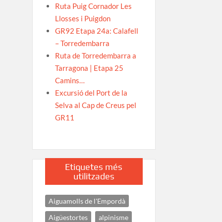
Ruta Puig Cornador Les
Llosses i Puigdon
GR92 Etapa 24a: Calafell
– Torredembarra
Ruta de Torredembarra a
Tarragona | Etapa 25
Camins…
Excursió del Port de la
Selva al Cap de Creus pel
GR11
Etiquetes més
utilitzades
Aiguamolls de l'Empordà
Aigüestortes
alpinisme