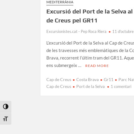
MEDITERRÀNIA
Excursió del Port de la Selva al
de Creus pel GR11
Excursionistes.cat - Pep Roca Riera
11 d'octubr
L’excursió del Port de la Selva al Cap de Creu
de les travesses més emblemàtiques de la C
Brava, recorrent l’últim tram del GR11. Aque
ens submergeix …
READ MORE
Cap de Creus
Costa Brava
Gr11
Parc Nat
a
Cap de Creus
Port de la Selva
1 comentari
E
d
P
Toggle High Contrast
d
l
Toggle Font size
S
a