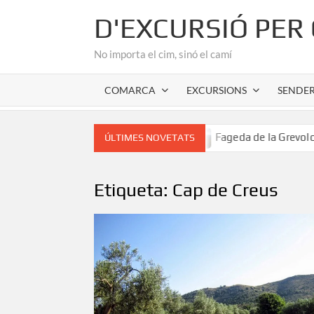
Skip
D'EXCURSIÓ PER
to
content
No importa el cim, sinó el camí
COMARCA
EXCURSIONS
SENDE
mànic de l’Alta Garrotxa
Fageda de la Grevolosa: El sant
ÚLTIMES NOVETATS
Etiqueta:
Cap de Creus