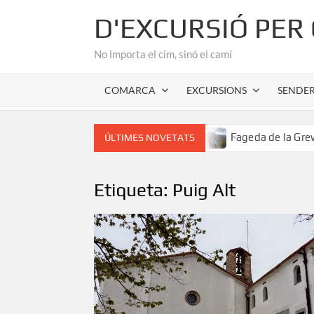
Skip
D'EXCURSIÓ PER
to
content
No importa el cim, sinó el camí
COMARCA
EXCURSIONS
SENDE
r romànic de l’Alta Garrotxa
Fageda de la Grevolosa: El 
ÚLTIMES NOVETATS
Etiqueta:
Puig Alt