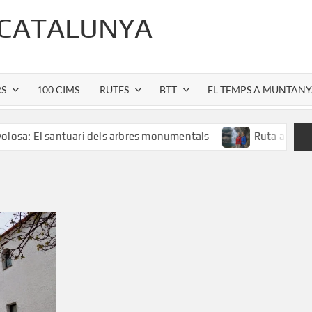
 CATALUNYA
RS
100 CIMS
RUTES
BTT
EL TEMPS A MUNTAN
santuari dels arbres monumentals
Ruta al Salt de Sallent