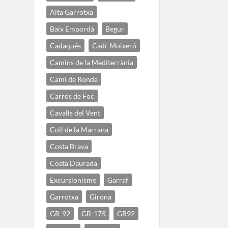
Alta Garrotxa
Baix Empordà
Begur
Cadaqués
Cadí-Moixeró
Camins de la Mediterrània
Camí de Ronda
Carros de Foc
Cavalls del Vent
Coll de la Marrana
Costa Brava
Costa Daurada
Excursionisme
Garraf
Garrotxa
Girona
GR-92
GR-175
GR92