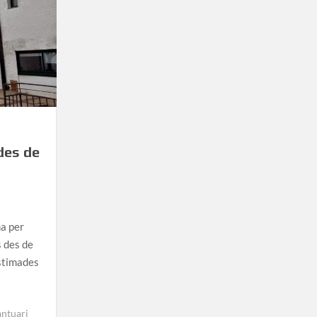
des de
na per
s des de
estimades
antuari