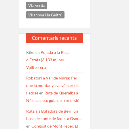
Via verda
Vilanova i la Geltrú
Comentaris recents
Kiko
en
Pujada a la Pica
d’Estats (3.133 m) per
Vallferrera
Robatori a Vall de Núria: Per
què la muntanya va vèncer els
lladres
en
Ruta de Queralbs a
Núria a peu: guia de l’excursió
Ruta als Bufadors de Beví: un
bosc de conte de fades a Osona
en
Congost de Mont-rebei: El