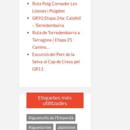
Ruta Puig Cornador Les
Llosses i Puigdon
GR92 Etapa 24a: Calafell
– Torredembarra
Ruta de Torredembarra a
Tarragona | Etapa 25
Camins…
Excursió del Port de la
Selva al Cap de Creus pel
GR11
Etiquetes més
utilitzades
Aiguamolls de l'Empordà
Aigüestortes
alpinisme