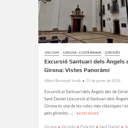
100 CIMS
GIRONA - COSTA BRAVA
GIRONÈS
Excursió Santuari dels Àngels 
Girona: Vistes Panoràmi
Albert Barnosell Jordà
15 de gener de 2026
Excursió al Santuari dels Àngels des de Giro
Sant Daniel L’excursió al Santuari dels Àngel
Girona és una de les rutes més clàssiques i 
pels gironins. …
READ MORE
Girona
Gironès
Puig Alt
Sant Daniel
S