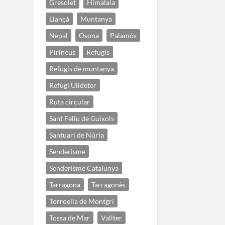
Gresolet
Himalaia
Llançà
Muntanya
Nepal
Osona
Palamós
Pirineus
Refugis
Refugis de muntanya
Refugi Ulldeter
Ruta circular
Sant Feliu de Guíxols
Santuari de Núria
Senderisme
Senderisme Catalunya
Tarragona
Tarragonès
Torroella de Montgrí
Tossa de Mar
Vallter