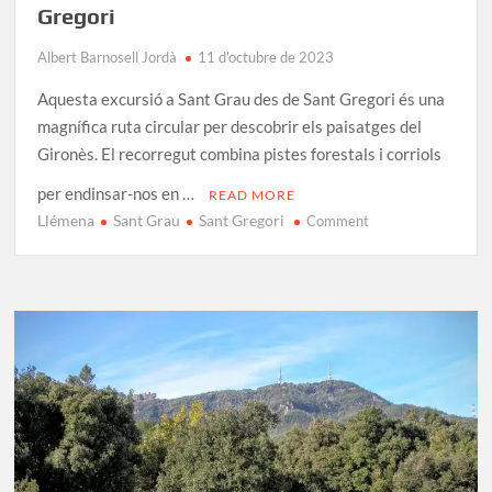
Gregori
Albert Barnosell Jordà
11 d'octubre de 2023
Aquesta excursió a Sant Grau des de Sant Gregori és una
magnífica ruta circular per descobrir els paisatges del
Gironès. El recorregut combina pistes forestals i corriols
per endinsar-nos en …
READ MORE
Llémena
Sant Grau
Sant Gregori
on
Comment
Excursió
a
Sant
Grau
des
de
Sant
Gregori