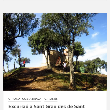
al
Puig
de
Sant
Miquel
des
de
Sant
Daniel
(Girona)
GIRONA - COSTA BRAVA
GIRONÈS
Excursió a Sant Grau des de Sant