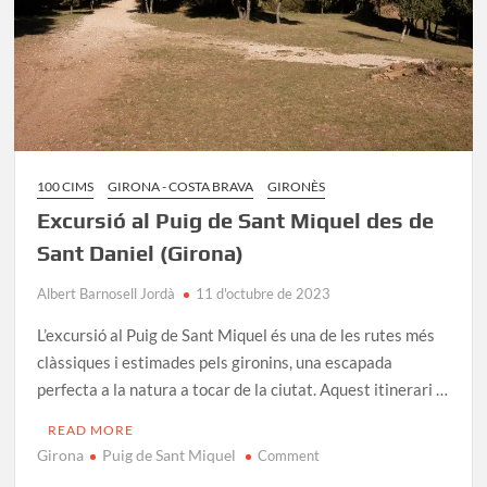
100 CIMS
GIRONA - COSTA BRAVA
GIRONÈS
Excursió al Puig de Sant Miquel des de
Sant Daniel (Girona)
Albert Barnosell Jordà
11 d'octubre de 2023
L’excursió al Puig de Sant Miquel és una de les rutes més
clàssiques i estimades pels gironins, una escapada
perfecta a la natura a tocar de la ciutat. Aquest itinerari …
READ MORE
Girona
Puig de Sant Miquel
on
Comment
Excursió