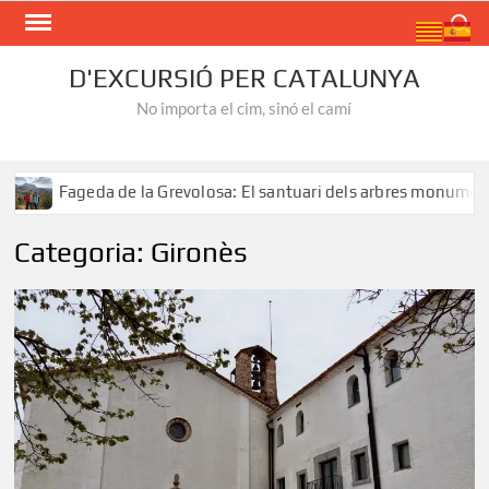
Skip
Search
to
content
D'EXCURSIÓ PER CATALUNYA
No importa el cim, sinó el camí
a Grevolosa: El santuari dels arbres monumentals
Ruta al
Categoria:
Gironès