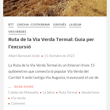
BTT
GIRONA - COSTA BRAVA
GIRONÈS
LA SELVA
VIES VERDES
Ruta de la Via Verda Termal: Guia per
l’excursió
Albert Barnosell Jordà
11 d'octubre de 2023
La Ruta de la Via Verda Termal és un itinerari d’uns 15
quilòmetres que connecta la popular Via Verda del
Carrilet II amb l’antiga Via Augusta, travessant el cor de
…
READ MORE
Caldes de Malavella
La Selva
Ruta Termal
Senderisme
Via verda
on
Comment
Ruta