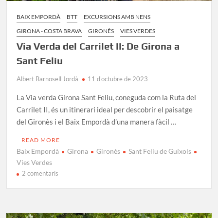
BAIX EMPORDÀ
BTT
EXCURSIONS AMB NENS
GIRONA - COSTA BRAVA
GIRONÈS
VIES VERDES
Via Verda del Carrilet II: De Girona a
Sant Feliu
Albert Barnosell Jordà
11 d'octubre de 2023
La Via verda Girona Sant Feliu, coneguda com la Ruta del
Carrilet II, és un itinerari ideal per descobrir el paisatge
del Gironès i el Baix Empordà d’una manera fàcil …
READ MORE
Baix Empordà
Girona
Gironès
Sant Feliu de Guíxols
Vies Verdes
a
2 comentaris
Via
Verda
del
Carrilet