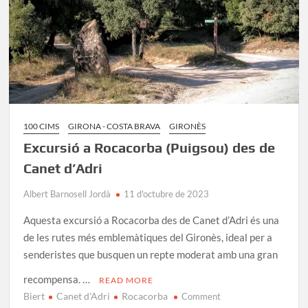
100 CIMS
GIRONA - COSTA BRAVA
GIRONÈS
Excursió a Rocacorba (Puigsou) des de
Canet d’Adri
Albert Barnosell Jordà
11 d'octubre de 2023
Aquesta excursió a Rocacorba des de Canet d’Adri és una
de les rutes més emblemàtiques del Gironès, ideal per a
senderistes que busquen un repte moderat amb una gran
recompensa. …
READ MORE
Biert
Canet d'Adri
Rocacorba
on
Comment