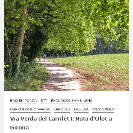
II:
De
Girona
a
Sant
Feliu
BAIX EMPORDÀ
BTT
EXCURSIONS AMB NENS
GARROTXA (COMARCA)
GIRONÈS
LA SELVA
VIES VERDES
Via Verda del Carrilet I: Ruta d’Olot a
Girona