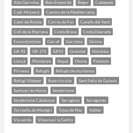
Alta Garrotxa
Baix Empordà
Begur
Cadaqués
Cadí-Moixeró
Camins de la Mediterrània
Camí de Ronda
Carros de Foc
Cavalls del Vent
Coll de la Marrana
Costa Brava
Costa Daurada
Excursionisme
Garraf
Garrotxa
Girona
GR-92
GR-175
GR92
Gresolet
Himalaia
Llançà
Muntanya
Nepal
Osona
Palamós
Pirineus
Refugis
Refugis de muntanya
Refugi Ulldeter
Ruta circular
Sant Feliu de Guíxols
Santuari de Núria
Senderisme
Senderisme Catalunya
Tarragona
Tarragonès
Torroella de Montgrí
Tossa de Mar
Vallter
Via verda
Vilanova i la Geltrú