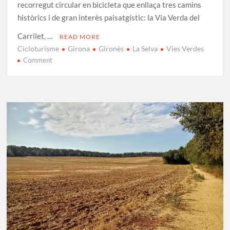
recorregut circular en bicicleta que enllaça tres camins
històrics i de gran interès paisatgístic: la Via Verda del
Carrilet, …
READ MORE
Cicloturisme
Girona
Gironès
La Selva
Vies Verdes
on
Comment
Ruta
de
les
3
Vies:
Excursió
circular
des
de
Girona