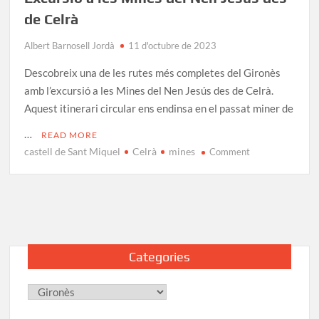
de Celrà
Albert Barnosell Jordà
11 d'octubre de 2023
Descobreix una de les rutes més completes del Gironès
amb l’excursió a les Mines del Nen Jesús des de Celrà.
Aquest itinerari circular ens endinsa en el passat miner de
…
READ MORE
castell de Sant Miquel
Celrà
mines
on
Comment
Excursió
a
les
Mines
del
Nen
Categories
Jesús
des
Categories
de
Celrà