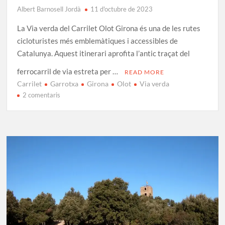
Albert Barnosell Jordà
11 d'octubre de 2023
La Via verda del Carrilet Olot Girona és una de les rutes
cicloturistes més emblemàtiques i accessibles de
Catalunya. Aquest itinerari aprofita l’antic traçat del
ferrocarril de via estreta per …
READ MORE
Carrilet
Garrotxa
Girona
Olot
Via verda
a
2 comentaris
Via
Verda
del
Carrilet
I:
Ruta
d’Olot
a
Girona