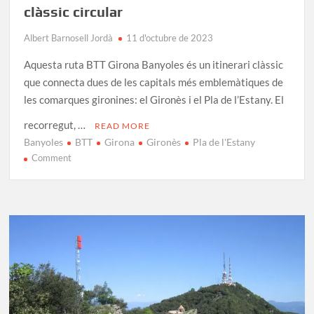
clàssic circular
Albert Barnosell Jordà
11 d'octubre de 2023
Aquesta ruta BTT Girona Banyoles és un itinerari clàssic
que connecta dues de les capitals més emblemàtiques de
les comarques gironines: el Gironès i el Pla de l’Estany. El
recorregut, …
READ MORE
Banyoles
BTT
Girona
Gironès
Pla de l'Estany
on
Comment
Ruta
BTT
de
Girona
a
Banyoles:
un
clàssic
circular