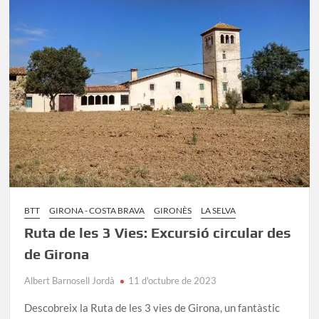
de
Guíxols
–
Tossa
de
Mar
BTT
GIRONA - COSTA BRAVA
GIRONÈS
LA SELVA
Ruta de les 3 Vies: Excursió circular des
de Girona
Albert Barnosell Jordà
11 d'octubre de 2023
Descobreix la Ruta de les 3 vies de Girona, un fantàstic