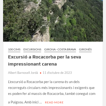
100 CIMS
EXCURSIONS
GIRONA - COSTA BRAVA
GIRONÈS
Excursió a Rocacorba per la seva
impressionant carena
Albert Barnosell Jordà
11 d'octubre de 2023
L’excursió a Rocacorba per la carena és un dels
recorreguts circulars més impressionants i exigents que
es poden fer al massís de Rocacorba, també conegut com
a Puigsou. Amb inici …
READ MORE