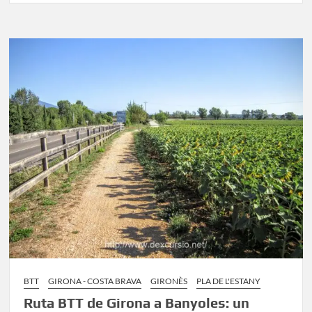
de
la
Via
Verda
Termal:
Guia
per
l’excursió
BTT
GIRONA - COSTA BRAVA
GIRONÈS
PLA DE L'ESTANY
Ruta BTT de Girona a Banyoles: un