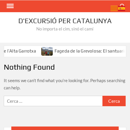
Skip
Search
to
content
D'EXCURSIÓ PER CATALUNYA
No importa el cim, sinó el camí
e l’Alta Garrotxa
Fageda de la Grevolosa: El santuari de
Nothing Found
It seems we can’t find what you’re looking for. Perhaps searching
can help.
Cerca: