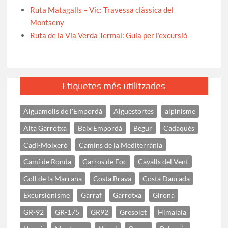
Ruta Matagalls – Vic: Travessa clàssica del
Montseny
Ruta de la Via Verda Termal: Guia per l’excursió
Etiquetes més utilitzades
Aiguamolls de l'Empordà
Aigüestortes
alpinisme
Alta Garrotxa
Baix Empordà
Begur
Cadaqués
Cadí-Moixeró
Camins de la Mediterrània
Camí de Ronda
Carros de Foc
Cavalls del Vent
Coll de la Marrana
Costa Brava
Costa Daurada
Excursionisme
Garraf
Garrotxa
Girona
GR-92
GR-175
GR92
Gresolet
Himalaia