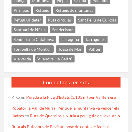
Llançà
Muntanya
Nepal
Osona
Palamós
Pirineus
Refugis
Refugis de muntanya
Refugi Ulldeter
Ruta circular
Sant Feliu de Guíxols
Santuari de Núria
Senderisme
Senderisme Catalunya
Tarragona
Tarragonès
Torroella de Montgrí
Tossa de Mar
Vallter
Via verda
Vilanova i la Geltrú
Comentaris recents
Kiko
en
Pujada a la Pica d’Estats (3.133 m) per Vallferrera
Robatori a Vall de Núria: Per què la muntanya va vèncer els
lladres
en
Ruta de Queralbs a Núria a peu: guia de l’excursió
Ruta als Bufadors de Beví: un bosc de conte de fades a