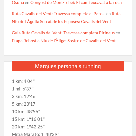
Osona
en
Congost de Mont-rebei: El camí excavat a la roca
Ruta Cavalls del Vent: Travessa completa al Parc…
en
Ruta
Niu de l’Àguila Serrat de les Esposes: Cavalls del Vent
Guia Ruta Cavalls del Vent: Travessa completa Pirineus
en
Etapa Rebost a Niu de l’Àliga: Sostre de Cavalls del Vent
Marques personals running
1 km: 4'04''
1 mi: 6'37''
3 km: 12'46''
5 km: 23'17''
10 km: 48'56''
15 km: 1º16'01''
20 km: 1º42'25''
Mitja Marató: 1º48'39''