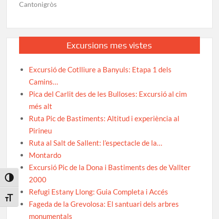
Cantonigròs
Excursions mes vistes
Excursió de Cotlliure a Banyuls: Etapa 1 dels
Camins…
Pica del Carlit des de les Bulloses: Excursió al cim
més alt
Ruta Pic de Bastiments: Altitud i experiència al
Pirineu
Ruta al Salt de Sallent: l’espectacle de la…
Montardo
Excursió Pic de la Dona i Bastiments des de Vallter
2000
Toggle High Contrast
Refugi Estany Llong: Guia Completa i Accés
Toggle Font size
Fageda de la Grevolosa: El santuari dels arbres
monumentals