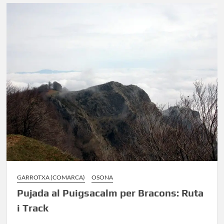
al
Puigsacalm
pels
ganxos
des
de
Joanetes
GARROTXA (COMARCA)
OSONA
Pujada al Puigsacalm per Bracons: Ruta
i Track