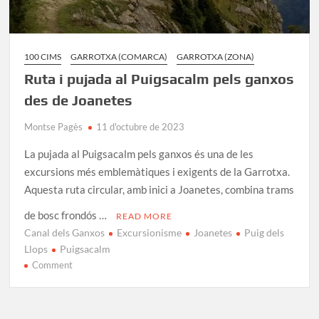
100 CIMS
GARROTXA (COMARCA)
GARROTXA (ZONA)
Ruta i pujada al Puigsacalm pels ganxos
des de Joanetes
Montse Pagès
11 d'octubre de 2023
La pujada al Puigsacalm pels ganxos és una de les
excursions més emblemàtiques i exigents de la Garrotxa.
Aquesta ruta circular, amb inici a Joanetes, combina trams
de bosc frondós …
READ MORE
Canal dels Ganxos
Excursionisme
Joanetes
Puig dels
Llops
Puigsacalm
on
Comment
Ruta
i
pujada