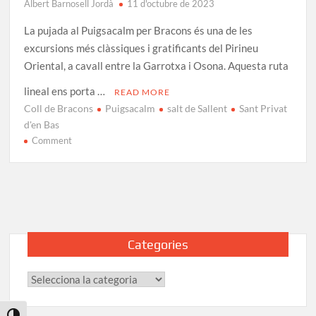
Albert Barnosell Jordà
11 d'octubre de 2023
La pujada al Puigsacalm per Bracons és una de les
excursions més clàssiques i gratificants del Pirineu
Oriental, a cavall entre la Garrotxa i Osona. Aquesta ruta
lineal ens porta …
READ MORE
Coll de Bracons
Puigsacalm
salt de Sallent
Sant Privat
d'en Bas
on
Comment
Pujada
al
Puigsacalm
per
Bracons:
Ruta
Categories
i
Track
Categories