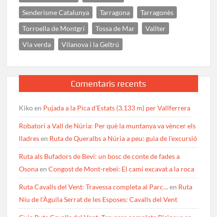
Senderisme Catalunya
Tarragona
Tarragonès
Torroella de Montgrí
Tossa de Mar
Vallter
Via verda
Vilanova i la Geltrú
Comentaris recents
Kiko
en
Pujada a la Pica d’Estats (3.133 m) per Vallferrera
Robatori a Vall de Núria: Per què la muntanya va vèncer els
lladres
en
Ruta de Queralbs a Núria a peu: guia de l’excursió
Ruta als Bufadors de Beví: un bosc de conte de fades a
Osona
en
Congost de Mont-rebei: El camí excavat a la roca
Ruta Cavalls del Vent: Travessa completa al Parc…
en
Ruta
Niu de l’Àguila Serrat de les Esposes: Cavalls del Vent