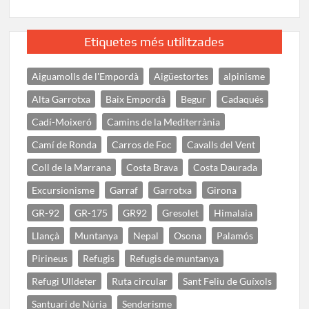
Etiquetes més utilitzades
Aiguamolls de l'Empordà
Aigüestortes
alpinisme
Alta Garrotxa
Baix Empordà
Begur
Cadaqués
Cadí-Moixeró
Camins de la Mediterrània
Camí de Ronda
Carros de Foc
Cavalls del Vent
Coll de la Marrana
Costa Brava
Costa Daurada
Excursionisme
Garraf
Garrotxa
Girona
GR-92
GR-175
GR92
Gresolet
Himalaia
Llançà
Muntanya
Nepal
Osona
Palamós
Pirineus
Refugis
Refugis de muntanya
Refugi Ulldeter
Ruta circular
Sant Feliu de Guíxols
Santuari de Núria
Senderisme