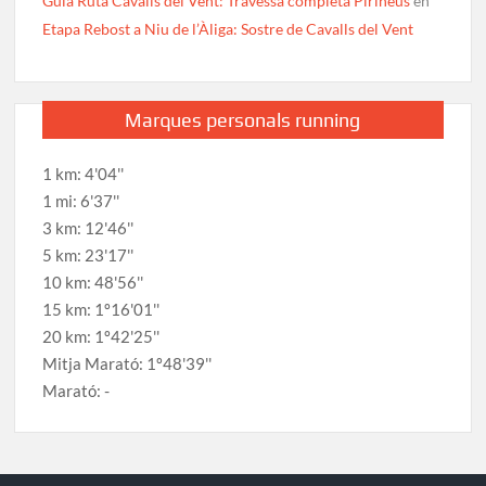
Guia Ruta Cavalls del Vent: Travessa completa Pirineus
en
Etapa Rebost a Niu de l’Àliga: Sostre de Cavalls del Vent
Marques personals running
1 km: 4'04''
1 mi: 6'37''
3 km: 12'46''
5 km: 23'17''
10 km: 48'56''
15 km: 1º16'01''
20 km: 1º42'25''
Mitja Marató: 1º48'39''
Marató: -