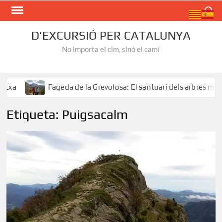
Skip
Search
to
content
D'EXCURSIÓ PER CATALUNYA
No importa el cim, sinó el camí
Fageda de la Grevolosa: El santuari dels arbres monume
Etiqueta:
Puigsacalm