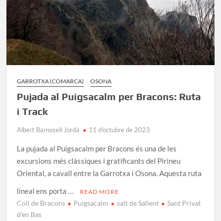
GARROTXA (COMARCA)
OSONA
Pujada al Puigsacalm per Bracons: Ruta
i Track
Albert Barnosell Jordà
11 d'octubre de 2023
La pujada al Puigsacalm per Bracons és una de les
excursions més clàssiques i gratificants del Pirineu
Oriental, a cavall entre la Garrotxa i Osona. Aquesta ruta
lineal ens porta …
READ MORE
Coll de Bracons
Puigsacalm
salt de Sallent
Sant Privat
d'en Bas