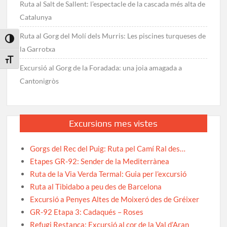
Ruta al Salt de Sallent: l’espectacle de la cascada més alta de
Catalunya
Ruta al Gorg del Molí dels Murris: Les piscines turqueses de
Toggle High Contrast
la Garrotxa
Toggle Font size
Excursió al Gorg de la Foradada: una joia amagada a
Cantonigròs
Excursions mes vistes
Gorgs del Rec del Puig: Ruta pel Camí Ral des…
Etapes GR-92: Sender de la Mediterrànea
Ruta de la Via Verda Termal: Guia per l’excursió
Ruta al Tibidabo a peu des de Barcelona
Excursió a Penyes Altes de Moixeró des de Gréixer
GR-92 Etapa 3: Cadaqués – Roses
Refugi Restanca: Excursió al cor de la Val d’Aran