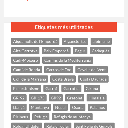
Etiquetes més utilitzades
Aiguamolls de l'Empordà
Aigüestortes
alpinisme
Alta Garrotxa
Baix Empordà
Begur
Cadaqués
Cadí-Moixeró
Camins de la Mediterrània
Camí de Ronda
Carros de Foc
Cavalls del Vent
Coll de la Marrana
Costa Brava
Costa Daurada
Excursionisme
Garraf
Garrotxa
Girona
GR-92
GR-175
GR92
Gresolet
Himalaia
Llançà
Muntanya
Nepal
Osona
Palamós
Pirineus
Refugis
Refugis de muntanya
Refugi Ulldeter
Ruta circular
Sant Feliu de Guíxols