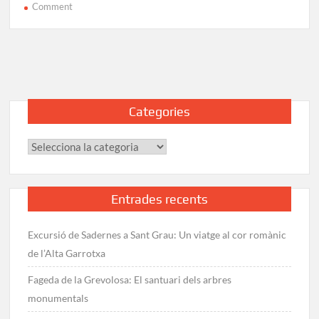
on
Comment
Pujada
al
Puigsacalm
per
Bracons:
Ruta
Categories
i
Track
Categories
Entrades recents
Excursió de Sadernes a Sant Grau: Un viatge al cor romànic
de l’Alta Garrotxa
Fageda de la Grevolosa: El santuari dels arbres
monumentals