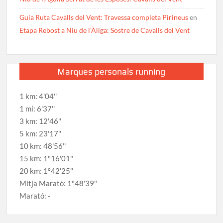
Guia Ruta Cavalls del Vent: Travessa completa Pirineus
en
Etapa Rebost a Niu de l’Àliga: Sostre de Cavalls del Vent
Marques personals running
1 km: 4'04''
1 mi: 6'37''
3 km: 12'46''
5 km: 23'17''
10 km: 48'56''
15 km: 1º16'01''
20 km: 1º42'25''
Mitja Marató: 1º48'39''
Marató: -