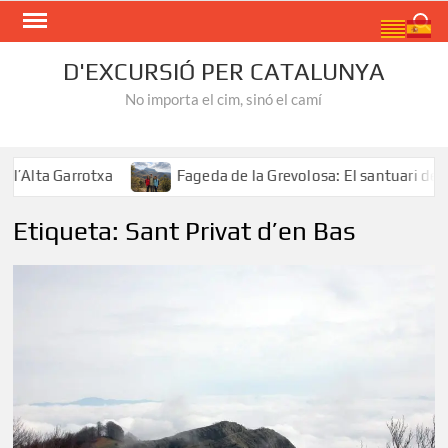
Skip
Search
to
content
D'EXCURSIÓ PER CATALUNYA
No importa el cim, sinó el camí
Alta Garrotxa
Fageda de la Grevolosa: El santuari dels 
Etiqueta:
Sant Privat d’en Bas