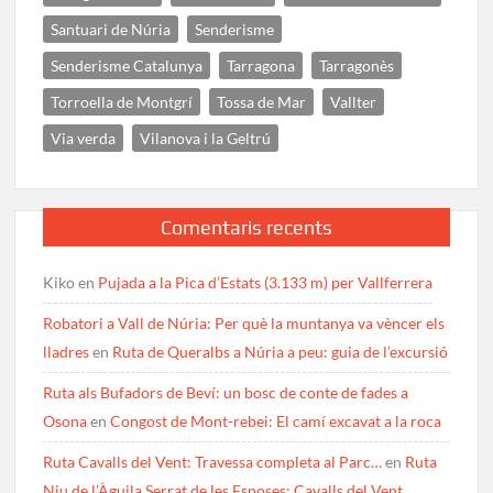
Santuari de Núria
Senderisme
Senderisme Catalunya
Tarragona
Tarragonès
Torroella de Montgrí
Tossa de Mar
Vallter
Via verda
Vilanova i la Geltrú
Comentaris recents
Kiko
en
Pujada a la Pica d’Estats (3.133 m) per Vallferrera
Robatori a Vall de Núria: Per què la muntanya va vèncer els
lladres
en
Ruta de Queralbs a Núria a peu: guia de l’excursió
Ruta als Bufadors de Beví: un bosc de conte de fades a
Osona
en
Congost de Mont-rebei: El camí excavat a la roca
Ruta Cavalls del Vent: Travessa completa al Parc…
en
Ruta
Niu de l’Àguila Serrat de les Esposes: Cavalls del Vent