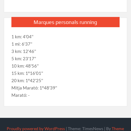
Marques personals running
1 km: 4'04''
1 mi: 6'37''
3 km: 12'46''
5 km: 23'17''
10 km: 48'56''
15 km: 1º16'01''
20 km: 1º42'25''
Mitja Marató: 1º48'39''
Marató: -
Proudly powered by WordPress
|
Theme: TimesNews
|
By
Theme