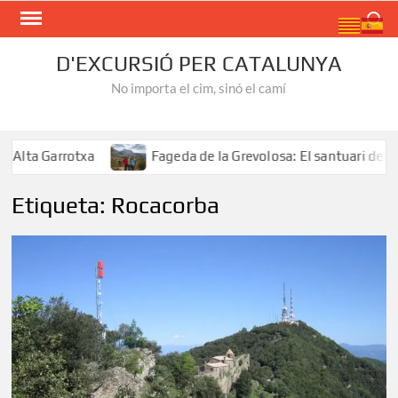
Skip
Search
to
content
D'EXCURSIÓ PER CATALUNYA
No importa el cim, sinó el camí
a Garrotxa
Fageda de la Grevolosa: El santuari dels arb
Etiqueta:
Rocacorba