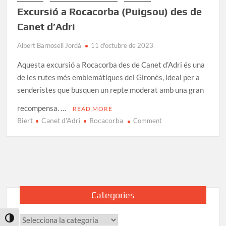
Excursió a Rocacorba (Puigsou) des de
Canet d’Adri
Albert Barnosell Jordà
11 d'octubre de 2023
Aquesta excursió a Rocacorba des de Canet d’Adri és una
de les rutes més emblemàtiques del Gironès, ideal per a
senderistes que busquen un repte moderat amb una gran
recompensa. …
READ MORE
Biert
Canet d'Adri
Rocacorba
on
Comment
Excursió
a
Rocacorba
(Puigsou)
des
de
Categories
Canet
d’Adri
Categories
Toggle High Contrast