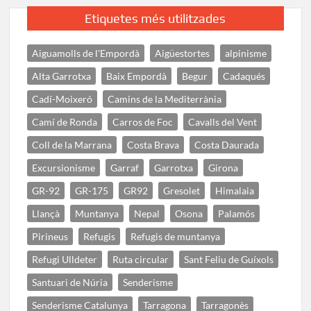
Etiquetes més utilitzades
Aiguamolls de l'Empordà
Aigüestortes
alpinisme
Alta Garrotxa
Baix Empordà
Begur
Cadaqués
Cadí-Moixeró
Camins de la Mediterrània
Camí de Ronda
Carros de Foc
Cavalls del Vent
Coll de la Marrana
Costa Brava
Costa Daurada
Excursionisme
Garraf
Garrotxa
Girona
GR-92
GR-175
GR92
Gresolet
Himalaia
Llançà
Muntanya
Nepal
Osona
Palamós
Pirineus
Refugis
Refugis de muntanya
Refugi Ulldeter
Ruta circular
Sant Feliu de Guíxols
Santuari de Núria
Senderisme
Senderisme Catalunya
Tarragona
Tarragonès