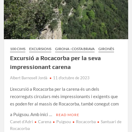
100 CIMS
EXCURSIONS
GIRONA - COSTA BRAVA
GIRONÈS
Excursió a Rocacorba per la seva
impressionant carena
Albert Barnosell Jordà
11 d'octubre de 2023
L’excursió a Rocacorba per la carena és un dels
recorreguts circulars més impressionants i exigents que
es poden fer al massís de Rocacorba, també conegut com
a Puigsou. Amb inici …
READ MORE
Canet d'Adri
Carena
Puigsou
Rocacorba
Santuari de
Rocacorba