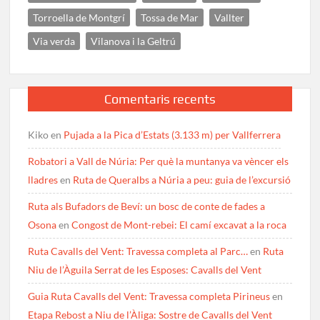
Torroella de Montgrí
Tossa de Mar
Vallter
Via verda
Vilanova i la Geltrú
Comentaris recents
Kiko
en
Pujada a la Pica d’Estats (3.133 m) per Vallferrera
Robatori a Vall de Núria: Per què la muntanya va vèncer els
lladres
en
Ruta de Queralbs a Núria a peu: guia de l’excursió
Ruta als Bufadors de Beví: un bosc de conte de fades a
Osona
en
Congost de Mont-rebei: El camí excavat a la roca
Ruta Cavalls del Vent: Travessa completa al Parc…
en
Ruta
Niu de l’Àguila Serrat de les Esposes: Cavalls del Vent
Guia Ruta Cavalls del Vent: Travessa completa Pirineus
en
Etapa Rebost a Niu de l’Àliga: Sostre de Cavalls del Vent