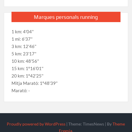
Marques personals running
1 km: 4'04''
1 mi: 6'37''
3 km: 12'46''
5 km: 23'17''
10 km: 48'56''
15 km: 1º16'01''
20 km: 1º42'25''
Mitja Marató: 1º48'39''
Marató: -
Proudly powered by WordPress
|
Theme: TimesNews
|
By
Theme
Freesia
.