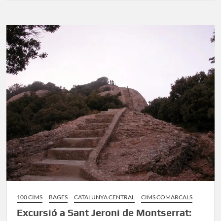
a
Sant
Jeroni
Montserrat:
Pujada
al
cim
des
del
Monestir
100 CIMS
BAGES
CATALUNYA CENTRAL
CIMS COMARCALS
Excursió a Sant Jeroni de Montserrat: