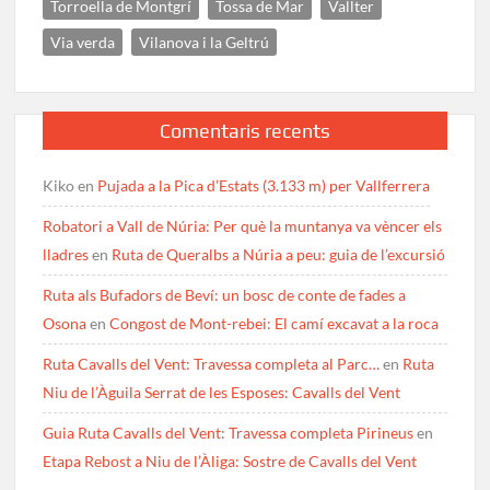
Torroella de Montgrí
Tossa de Mar
Vallter
Via verda
Vilanova i la Geltrú
Comentaris recents
Kiko
en
Pujada a la Pica d’Estats (3.133 m) per Vallferrera
Robatori a Vall de Núria: Per què la muntanya va vèncer els
lladres
en
Ruta de Queralbs a Núria a peu: guia de l’excursió
Ruta als Bufadors de Beví: un bosc de conte de fades a
Osona
en
Congost de Mont-rebei: El camí excavat a la roca
Ruta Cavalls del Vent: Travessa completa al Parc…
en
Ruta
Niu de l’Àguila Serrat de les Esposes: Cavalls del Vent
Guia Ruta Cavalls del Vent: Travessa completa Pirineus
en
Etapa Rebost a Niu de l’Àliga: Sostre de Cavalls del Vent