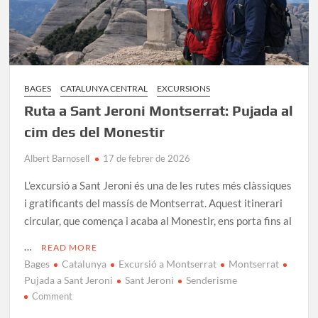
BAGES
CATALUNYA CENTRAL
EXCURSIONS
Ruta a Sant Jeroni Montserrat: Pujada al
cim des del Monestir
Albert Barnosell
17 de febrer de 2026
L’excursió a Sant Jeroni és una de les rutes més clàssiques
i gratificants del massís de Montserrat. Aquest itinerari
circular, que comença i acaba al Monestir, ens porta fins al
…
READ MORE
Bages
Catalunya
Excursió a Montserrat
Montserrat
Pujada a Sant Jeroni
Sant Jeroni
Senderisme
on
Comment
Ruta