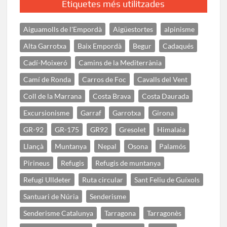
Etiquetes més utilitzades
Aiguamolls de l'Empordà
Aigüestortes
alpinisme
Alta Garrotxa
Baix Empordà
Begur
Cadaqués
Cadí-Moixeró
Camins de la Mediterrània
Camí de Ronda
Carros de Foc
Cavalls del Vent
Coll de la Marrana
Costa Brava
Costa Daurada
Excursionisme
Garraf
Garrotxa
Girona
GR-92
GR-175
GR92
Gresolet
Himalaia
Llançà
Muntanya
Nepal
Osona
Palamós
Pirineus
Refugis
Refugis de muntanya
Refugi Ulldeter
Ruta circular
Sant Feliu de Guíxols
Santuari de Núria
Senderisme
Senderisme Catalunya
Tarragona
Tarragonès