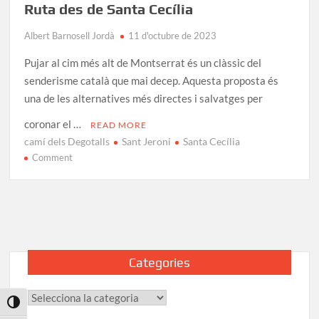
Ruta des de Santa Cecília
Albert Barnosell Jordà
11 d'octubre de 2023
Pujar al cim més alt de Montserrat és un clàssic del
senderisme català que mai decep. Aquesta proposta és
una de les alternatives més directes i salvatges per
coronar el …
READ MORE
camí dels Degotalls
Sant Jeroni
Santa Cecília
on
Comment
Excursió
a
Sant
Jeroni
de
Montserrat:
Categories
Ruta
des
Categories
de
Toggle High Contrast
Santa