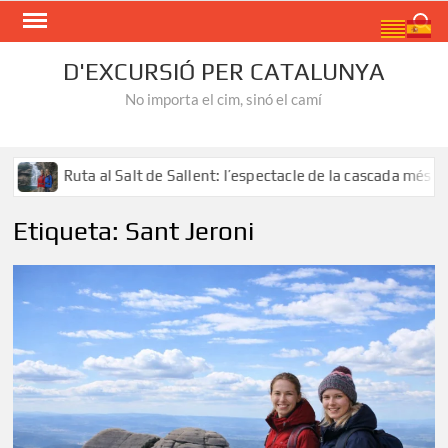
Skip
Search
to
content
D'EXCURSIÓ PER CATALUNYA
No importa el cim, sinó el camí
Ruta al Salt de Sallent: l’espectacle de la cascada més alta de
Etiqueta:
Sant Jeroni