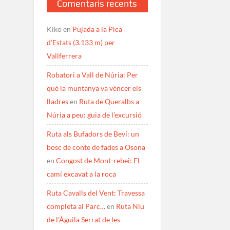
Comentaris recents
Kiko
en
Pujada a la Pica
d’Estats (3.133 m) per
Vallferrera
Robatori a Vall de Núria: Per
què la muntanya va vèncer els
lladres
en
Ruta de Queralbs a
Núria a peu: guia de l’excursió
Ruta als Bufadors de Beví: un
bosc de conte de fades a Osona
en
Congost de Mont-rebei: El
camí excavat a la roca
Ruta Cavalls del Vent: Travessa
completa al Parc…
en
Ruta Niu
de l’Àguila Serrat de les