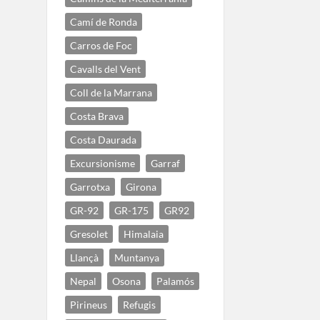
Camí de Ronda
Carros de Foc
Cavalls del Vent
Coll de la Marrana
Costa Brava
Costa Daurada
Excursionisme
Garraf
Garrotxa
Girona
GR-92
GR-175
GR92
Gresolet
Himalaia
Llançà
Muntanya
Nepal
Osona
Palamós
Pirineus
Refugis