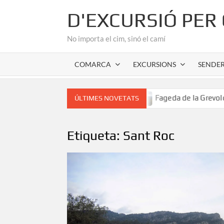
Skip
D'EXCURSIÓ PER
to
content
No importa el cim, sinó el camí
COMARCA
EXCURSIONS
SENDE
romànic de l’Alta Garrotxa
Fageda de la Grevolosa: El sa
ÚLTIMES NOVETATS
Etiqueta:
Sant Roc