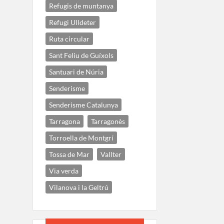
Refugis de muntanya
Refugi Ulldeter
Ruta circular
Sant Feliu de Guíxols
Santuari de Núria
Senderisme
Senderisme Catalunya
Tarragona
Tarragonès
Torroella de Montgrí
Tossa de Mar
Vallter
Via verda
Vilanova i la Geltrú