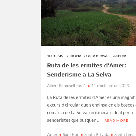
100 CIMS
GIRONA - COSTA BRAVA
LA SELVA
Ruta de les ermites d’Amer:
Senderisme a La Selva
Albert Barnosell Jordà
11 d'octubre de 2023
La Ruta de les ermites d’Amer és una magníf
excursió circular que s’endinsa en els boscos 
comarca de La Selva, un itinerari ideal per a
senderistes que busquen …
READ MORE
Amer
Sant Roc
Santa Brígida
Santa Lena