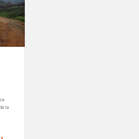
ica
de la