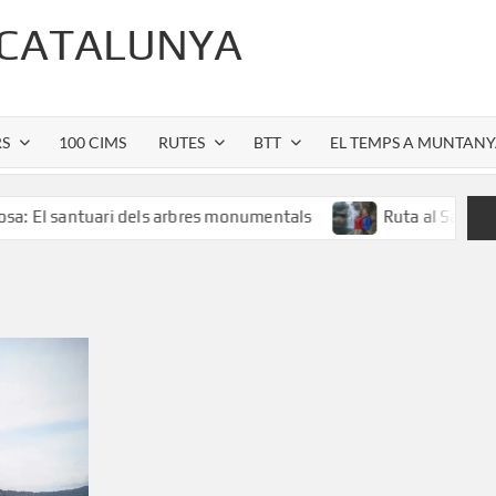
 CATALUNYA
RS
100 CIMS
RUTES
BTT
EL TEMPS A MUNTAN
ntuari dels arbres monumentals
Ruta al Salt de Sallent: l