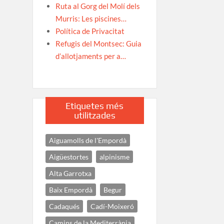
Ruta al Gorg del Molí dels
Murris: Les piscines…
Política de Privacitat
Refugis del Montsec: Guia
d’allotjaments per a…
Etiquetes més
utilitzades
Aiguamolls de l'Empordà
Aigüestortes
alpinisme
Alta Garrotxa
Baix Empordà
Begur
Cadaqués
Cadí-Moixeró
Camins de la Mediterrània