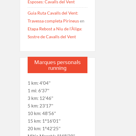
Esposes: Cavalls del Vent
Guia Ruta Cavalls del Vent:
Travessa completa Pirineus
en
Etapa Rebost a Niu de l’Àliga:
Sostre de Cavalls del Vent
Marques personals
running
1 km: 4'04''
1 mi: 6'37''
3 km: 12'46''
5 km: 23'17''
10 km: 48'56''
15 km: 1º16'01''
20 km: 1º42'25''