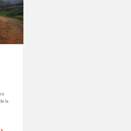
ica
de la