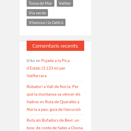
Tossa de Mar
Vallter
Via verda
Vilanova i la Geltrú
Comentaris recents
Kiko
en
Pujada a la Pica
d’Estats (3.133 m) per
Vallferrera
Robatori a Vall de Núria: Per
què la muntanya va vèncer els
lladres
en
Ruta de Queralbs a
Núria a peu: guia de l’excursió
Ruta als Bufadors de Beví: un
bosc de conte de fades a Osona