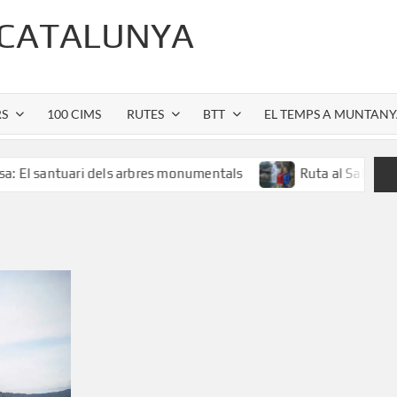
 CATALUNYA
RS
100 CIMS
RUTES
BTT
EL TEMPS A MUNTAN
uari dels arbres monumentals
Ruta al Salt de Sallent: l’