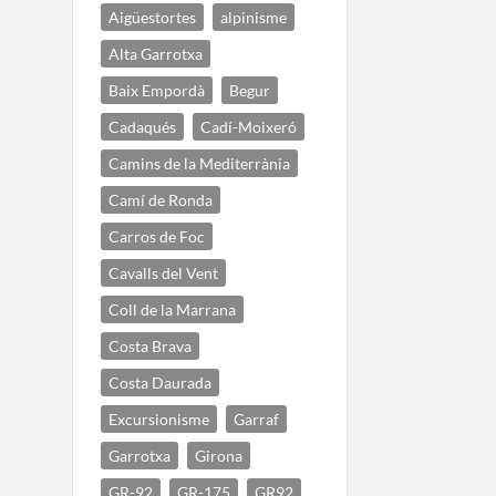
Aigüestortes
alpinisme
Alta Garrotxa
Baix Empordà
Begur
Cadaqués
Cadí-Moixeró
Camins de la Mediterrània
Camí de Ronda
Carros de Foc
Cavalls del Vent
Coll de la Marrana
Costa Brava
Costa Daurada
Excursionisme
Garraf
Garrotxa
Girona
GR-92
GR-175
GR92