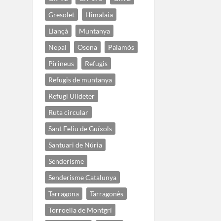
Gresolet
Himalaia
Llançà
Muntanya
Nepal
Osona
Palamós
Pirineus
Refugis
Refugis de muntanya
Refugi Ulldeter
Ruta circular
Sant Feliu de Guíxols
Santuari de Núria
Senderisme
Senderisme Catalunya
Tarragona
Tarragonès
Torroella de Montgrí