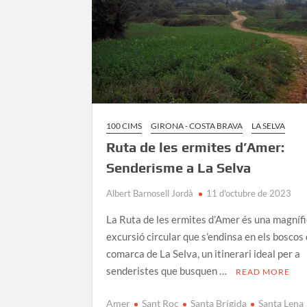
100 CIMS
GIRONA - COSTA BRAVA
LA SELVA
Ruta de les ermites d’Amer:
Senderisme a La Selva
Albert Barnosell Jordà
11 d'octubre de 2023
La Ruta de les ermites d’Amer és una magníf
excursió circular que s’endinsa en els boscos 
comarca de La Selva, un itinerari ideal per a
senderistes que busquen …
READ MORE
Amer
Sant Roc
Santa Brígida
Santa Lena