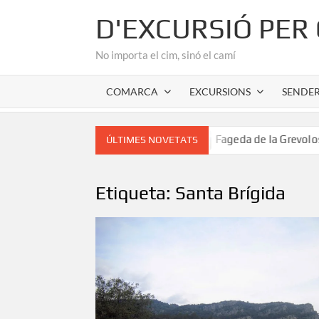
Skip
D'EXCURSIÓ PER
to
content
No importa el cim, sinó el camí
COMARCA
EXCURSIONS
SENDE
mànic de l’Alta Garrotxa
Fageda de la Grevolosa: El sant
ÚLTIMES NOVETATS
Etiqueta:
Santa Brígida