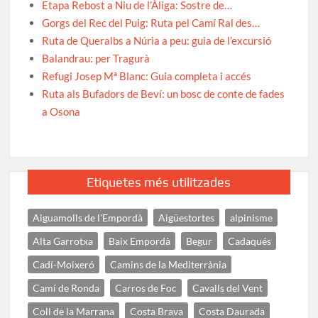
Etapa Rebost a Niu de l’Àliga: Sostre de…
Gorgs del Rec del Puig: Ruta pel Camí Ral des…
Ruta de Queralbs a Núria a peu: guia de l’excursió
Balandrau: per Tragurà
Refugi Josep Mª Blanc: Guia completa i accés
Ruta als Bufadors de Beví: un bosc de conte de fades
a Osona
Etiquetes més utilitzades
Aiguamolls de l'Empordà
Aigüestortes
alpinisme
Alta Garrotxa
Baix Empordà
Begur
Cadaqués
Cadí-Moixeró
Camins de la Mediterrània
Camí de Ronda
Carros de Foc
Cavalls del Vent
Coll de la Marrana
Costa Brava
Costa Daurada