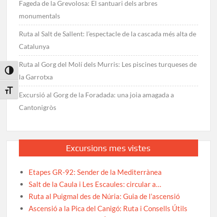
Fageda de la Grevolosa: El santuari dels arbres
monumentals
Ruta al Salt de Sallent: l’espectacle de la cascada més alta de
Catalunya
Ruta al Gorg del Molí dels Murris: Les piscines turqueses de
Toggle High Contrast
la Garrotxa
Toggle Font size
Excursió al Gorg de la Foradada: una joia amagada a
Cantonigròs
Excursions mes vistes
Etapes GR-92: Sender de la Mediterrànea
Salt de la Caula i Les Escaules: circular a…
Ruta al Puigmal des de Núria: Guia de l’ascensió
Ascensió a la Pica del Canigó: Ruta i Consells Útils