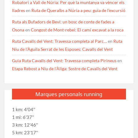
Robatori a Vall de Núria: Per què la muntanya va vèncer els
lladres
en
Ruta de Queralbs a Núria a peu: guia de l’excursió
Ruta als Bufadors de Beví: un bosc de conte de fades a
Osona
en
Congost de Mont-rebei: El camí excavat a la roca
Ruta Cavalls del Vent: Travessa completa al Parc…
en
Ruta
Niu de l’Àguila Serrat de les Esposes: Cavalls del Vent
Guia Ruta Cavalls del Vent: Travessa completa Pirineus
en
Etapa Rebost a Niu de l’Àliga: Sostre de Cavalls del Vent
Marques personals running
1 km: 4'04''
1 mi: 6'37''
3 km: 12'46''
5 km: 23'17''