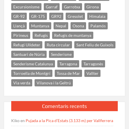
Excursionisme
Garraf
Garrotxa
Girona
GR-92
GR-175
GR92
Gresolet
Himalaia
Llançà
Muntanya
Nepal
Osona
Palamós
Pirineus
Refugis
Refugis de muntanya
Refugi Ulldeter
Ruta circular
Sant Feliu de Guíxols
Santuari de Núria
Senderisme
Senderisme Catalunya
Tarragona
Tarragonès
Torroella de Montgrí
Tossa de Mar
Vallter
Via verda
Vilanova i la Geltrú
Comentaris recents
Kiko
en
Pujada a la Pica d’Estats (3.133 m) per Vallferrera