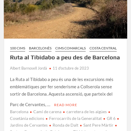
100 CIMS
BARCELONÈS
CIMS COMARCALS
COSTA CENTRAL
Ruta al Tibidabo a peu des de Barcelona
Albert Barnosell Jordà
11 d'octubre de 2023
La Ruta al Tibidabo a peu és una de les excursions més
emblemàtiques per fer senderisme a Collserola sense
sortir de Barcelona. Aquesta ascensió, que parteix del
Parc de Cervantes, …
READ MORE
Barcelona
Camí de carena
carretera de les aigües
Cosetània edicions
Ferrocarrils de la Generalitat
GR 6
Jardins de Cervantes
Ronda de Dalt
Sant Pere Màrtir