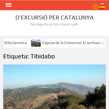
Skip
Search
to
content
D'EXCURSIÓ PER CATALUNYA
No importa el cim, sinó el camí
Alta Garrotxa
Fageda de la Grevolosa: El santuari dels a
Etiqueta:
Tibidabo