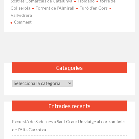
Sostres Comarcals de Catalunya
Tibidabo
torre de
Collserola
Torrent de l'Almirall
Turó d'en Cors
Vallvidrera
on
Comment
Ruta
al
Tibidabo
a
peu
des
Categories
de
Barcelona
Categories
Entrades recents
Excursió de Sadernes a Sant Grau: Un viatge al cor romànic
de l’Alta Garrotxa