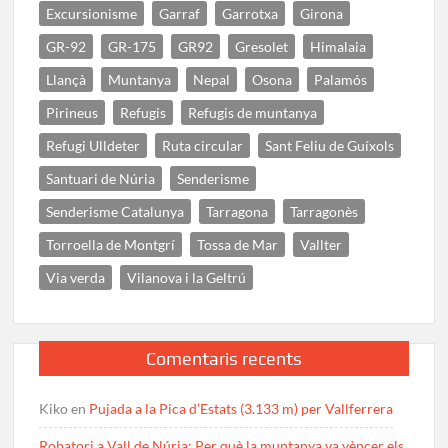
Excursionisme
Garraf
Garrotxa
Girona
GR-92
GR-175
GR92
Gresolet
Himalaia
Llançà
Muntanya
Nepal
Osona
Palamós
Pirineus
Refugis
Refugis de muntanya
Refugi Ulldeter
Ruta circular
Sant Feliu de Guíxols
Santuari de Núria
Senderisme
Senderisme Catalunya
Tarragona
Tarragonès
Torroella de Montgrí
Tossa de Mar
Vallter
Via verda
Vilanova i la Geltrú
Comentaris recents
Kiko
en
Pujada a la Pica d’Estats (3.133 m) per Vallferrera
Robatori a Vall de Núria: Per què la muntanya va vèncer els