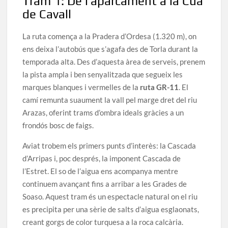
Tram 1: De l’aparcament a la Cua
de Cavall
La ruta comença a la Pradera d’Ordesa (1.320 m), on
ens deixa l’autobús que s’agafa des de Torla durant la
temporada alta. Des d’aquesta àrea de serveis, prenem
la pista ampla i ben senyalitzada que segueix les
marques blanques i vermelles de la
ruta GR-11
. El
camí remunta suaument la vall pel marge dret del riu
Arazas, oferint trams d’ombra ideals gràcies a un
frondós bosc de faigs.
Aviat trobem els primers punts d’interès: la Cascada
d’Arripas i, poc després, la imponent Cascada de
l’Estret. El so de l’aigua ens acompanya mentre
continuem avançant fins a arribar a les Grades de
Soaso. Aquest tram és un espectacle natural on el riu
es precipita per una sèrie de salts d’aigua esglaonats,
creant gorgs de color turquesa a la roca calcària.