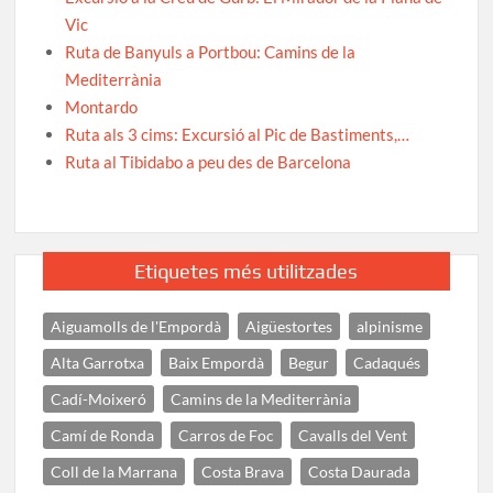
Vic
Ruta de Banyuls a Portbou: Camins de la
Mediterrània
Montardo
Ruta als 3 cims: Excursió al Pic de Bastiments,…
Ruta al Tibidabo a peu des de Barcelona
Etiquetes més utilitzades
Aiguamolls de l'Empordà
Aigüestortes
alpinisme
Alta Garrotxa
Baix Empordà
Begur
Cadaqués
Cadí-Moixeró
Camins de la Mediterrània
Camí de Ronda
Carros de Foc
Cavalls del Vent
Coll de la Marrana
Costa Brava
Costa Daurada