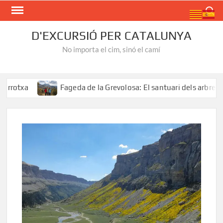
Skip
Search
to
content
D'EXCURSIÓ PER CATALUNYA
No importa el cim, sinó el camí
a
Fageda de la Grevolosa: El santuari dels arbres monum