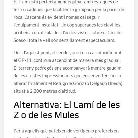
El tram està perfectament equipat amb estaques de
ferro i cadenes que faciliten la grimpada per la paret de
roca. L’ascens és evident i només cal seguir
l’equipament instal·lat. Un cop superades les clavilles,
arribem a un altiplà des d’on les vistes sobre el Circ de
Soaso i tota la vall són senzillament espectaculars.
Des d’aquest punt, el sender, que torna a coincidir amb
el GR-11, continua ascendint de manera més gradual.
El terreny pedregós ens acompanyarà mentre gaudim
de les crestes impressionants que ens envolten, fins a
albirar finalment el Refugi de Goriz (o Delgado Úbeda),
situat a 2.200 metres d’altitud.
Alternativa: El Camí de les
Z o de les Mules
Per a aquells que pateixen de vertigen o prefereixen