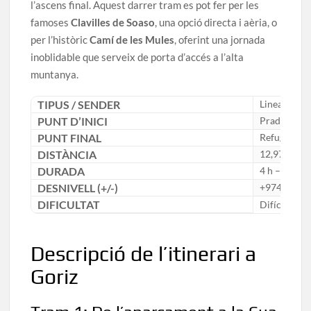
l’ascens final. Aquest darrer tram es pot fer per les
famoses
Clavilles de Soaso
, una opció directa i aèria, o
per l’històric
Camí de les Mules
, oferint una jornada
inoblidable que serveix de porta d’accés a l’alta
muntanya.
TIPUS / SENDER
Lineal / GR
PUNT D’INICI
Pradera d’
PUNT FINAL
Refugi de G
DISTÀNCIA
12,97 km
DURADA
4 h – 5 h
DESNIVELL (+/-)
+974 m
DIFICULTAT
Difícil
Descripció de l’itinerari a
Goriz