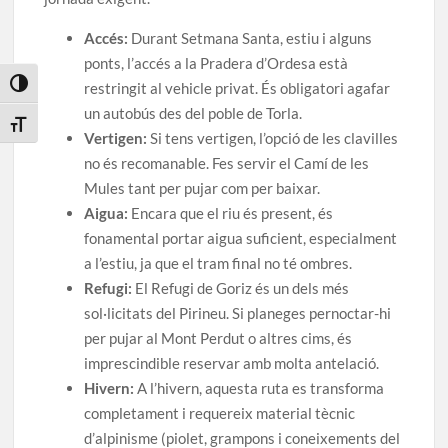
Accés:
Durant Setmana Santa, estiu i alguns
ponts, l’accés a la Pradera d’Ordesa està
Toggle High Contrast
restringit al vehicle privat. És obligatori agafar
un autobús des del poble de Torla.
Toggle Font size
Vertigen:
Si tens vertigen, l’opció de les clavilles
no és recomanable. Fes servir el Camí de les
Mules tant per pujar com per baixar.
Aigua:
Encara que el riu és present, és
fonamental portar aigua suficient, especialment
a l’estiu, ja que el tram final no té ombres.
Refugi:
El Refugi de Goriz és un dels més
sol·licitats del Pirineu. Si planeges pernoctar-hi
per pujar al Mont Perdut o altres cims, és
imprescindible reservar amb molta antelació.
Hivern:
A l’hivern, aquesta ruta es transforma
completament i requereix material tècnic
d’alpinisme (piolet, grampons i coneixements del