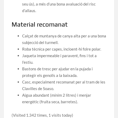
seu ús), a més d’una bona avaluació del risc
d’allaus.
Material recomanat
Calçat de muntanya de canya alta per a una bona
subjecció del turmell.
Roba tècnica per capes, incloent-hi folre polar.
Jaqueta impermeable i paravent, fins i tot a
l’estiu.
Bastons de tresc per ajudar en la pujada i
protegir els genolls a la baixada.
Casc, especialment recomanat per al tram de les
Clavilles de Soaso.
Aigua abundant (mínim 2 litres) i menjar
energètic (fruita seca, barretes).
(Visited 1.342 times, 1 visits today)