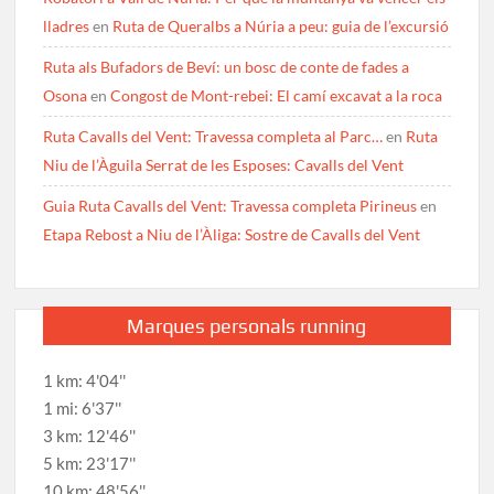
lladres
en
Ruta de Queralbs a Núria a peu: guia de l’excursió
Ruta als Bufadors de Beví: un bosc de conte de fades a
Osona
en
Congost de Mont-rebei: El camí excavat a la roca
Ruta Cavalls del Vent: Travessa completa al Parc…
en
Ruta
Niu de l’Àguila Serrat de les Esposes: Cavalls del Vent
Guia Ruta Cavalls del Vent: Travessa completa Pirineus
en
Etapa Rebost a Niu de l’Àliga: Sostre de Cavalls del Vent
Marques personals running
1 km: 4'04''
1 mi: 6'37''
3 km: 12'46''
5 km: 23'17''
10 km: 48'56''