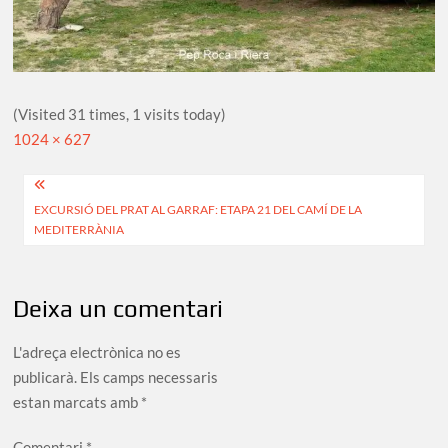
(Visited 31 times, 1 visits today)
Full
1024 × 627
size
Navegació
EXCURSIÓ DEL PRAT AL GARRAF: ETAPA 21 DEL CAMÍ DE LA
d'entrades
MEDITERRÀNIA
Deixa un comentari
L'adreça electrònica no es
publicarà.
Els camps necessaris
estan marcats amb
*
Comentari
*