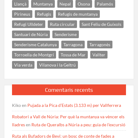
Llançà
Muntanya
Nepal
Osona
Palamós
Pirineus
Refugis
Refugis de muntanya
Refugi Ulldeter
Ruta circular
Sant Feliu de Guíxols
Santuari de Núria
Senderisme
Senderisme Catalunya
Tarragona
Tarragonès
Torroella de Montgrí
Tossa de Mar
Vallter
Via verda
Vilanova i la Geltrú
Comentaris recents
Kiko
en
Pujada a la Pica d’Estats (3.133 m) per Vallferrera
Robatori a Vall de Núria: Per què la muntanya va vèncer els
lladres
en
Ruta de Queralbs a Núria a peu: guia de l’excursió
Ruta als Bufadors de Beví: un bosc de conte de fades a