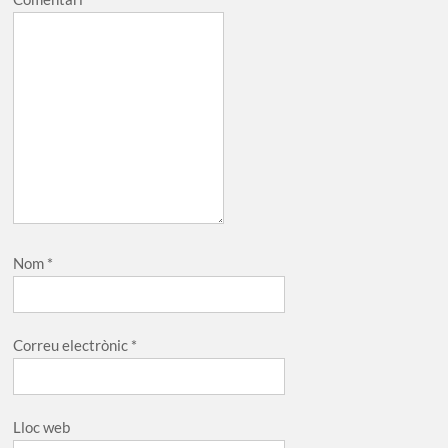
Nom
*
Correu electrònic
*
Lloc web