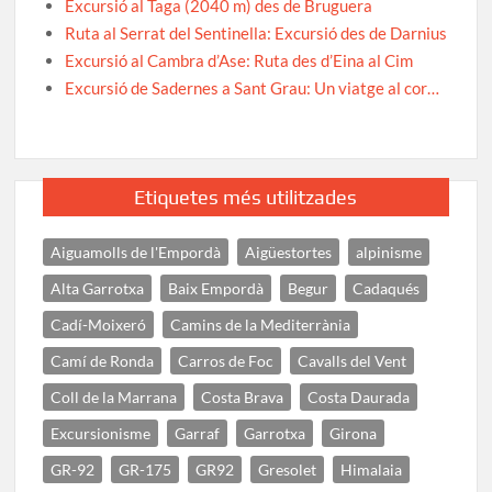
Excursió al Taga (2040 m) des de Bruguera
Ruta al Serrat del Sentinella: Excursió des de Darnius
Excursió al Cambra d’Ase: Ruta des d’Eina al Cim
Excursió de Sadernes a Sant Grau: Un viatge al cor…
Etiquetes més utilitzades
Aiguamolls de l'Empordà
Aigüestortes
alpinisme
Alta Garrotxa
Baix Empordà
Begur
Cadaqués
Cadí-Moixeró
Camins de la Mediterrània
Camí de Ronda
Carros de Foc
Cavalls del Vent
Coll de la Marrana
Costa Brava
Costa Daurada
Excursionisme
Garraf
Garrotxa
Girona
GR-92
GR-175
GR92
Gresolet
Himalaia