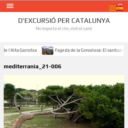
Skip
Search
to
content
D'EXCURSIÓ PER CATALUNYA
No importa el cim, sinó el camí
l’Alta Garrotxa
Fageda de la Grevolosa: El santuari del
mediterrania_21-006