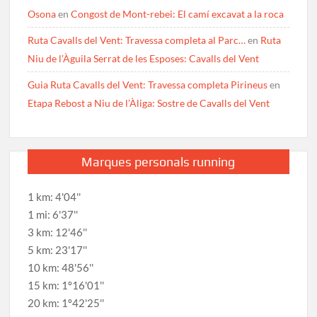
Osona
en
Congost de Mont-rebei: El camí excavat a la roca
Ruta Cavalls del Vent: Travessa completa al Parc…
en
Ruta
Niu de l’Àguila Serrat de les Esposes: Cavalls del Vent
Guia Ruta Cavalls del Vent: Travessa completa Pirineus
en
Etapa Rebost a Niu de l’Àliga: Sostre de Cavalls del Vent
Marques personals running
1 km: 4'04''
1 mi: 6'37''
3 km: 12'46''
5 km: 23'17''
10 km: 48'56''
15 km: 1º16'01''
20 km: 1º42'25''