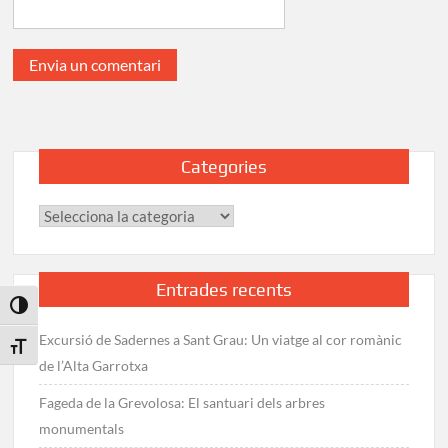
Categories
Categories
Entrades recents
Toggle High Contrast
Excursió de Sadernes a Sant Grau: Un viatge al cor romànic
Toggle Font size
de l’Alta Garrotxa
Fageda de la Grevolosa: El santuari dels arbres
monumentals