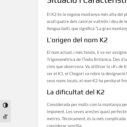
El K2 és la segona muntanya més alta del pl
acull quatre dels catorze vuitmils i deu d
llengua balti, que significa “La gran munta
L’origen del nom K2
El nom actual, i més famós, li va ser assig
Trigonomètrica de l’Índia Britànica. Des d
cims que observava. Va utilitzar la «K» de 
ser el K1, el Chogori va rebre la designació 
seus noms locals, el nom K2 ha perdurat fins
La dificultat del K2
Considerada per molts com la muntanya perfe
Toggle High Contrast
imponent. Les seves arestes quasi perfectes
Toggle Font size
metres. Tècnicament, és la més complicada i 
considerar senzilla.