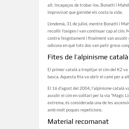
alt. Incapaços de trobar-los, Bonatti i Mahd
improvisat que gairebé els costa la vida.
L’endemà, 31 de juliol, mentre Bonatti i M
recollir l’oxigen i van continuar cap al cim. 
contra l’esgotament i finalment van assolir e
odissea en què tots dos van patir greus co
Fites de l’alpinisme català
El primer català a trepitjar el cim del K2 
basca. Aquesta fita va obrir el camí per a al
El 16 d’agost del 2004, l’alpinisme català 
assolir el cim en solitari per la via “Magic L
extrema, és considerada una de les ascensi
amb molt poques repeticions.
Material recomanat