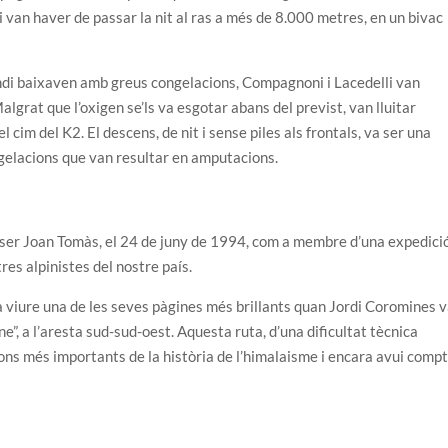
i van haver de passar la nit al ras a més de 8.000 metres, en un bivac
ahdi baixaven amb greus congelacions, Compagnoni i Lacedelli van
Malgrat que l’oxigen se’ls va esgotar abans del previst, van lluitar
l cim del K2. El descens, de nit i sense piles als frontals, va ser una
ngelacions que van resultar en amputacions.
va ser Joan Tomàs, el 24 de juny de 1994, com a membre d’una expedici
tres alpinistes del nostre país.
va viure una de les seves pàgines més brillants quan Jordi Coromines 
ine”, a l’aresta sud-sud-oest. Aquesta ruta, d’una dificultat tècnica
ons més importants de la història de l’himalaisme i encara avui comp