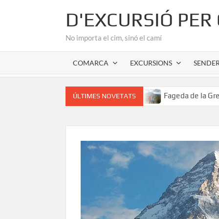
Skip
D'EXCURSIÓ PER
to
content
No importa el cim, sinó el camí
COMARCA
EXCURSIONS
SENDE
r romànic de l’Alta Garrotxa
Fageda de la Grevolosa: El 
ÚLTIMES NOVETATS