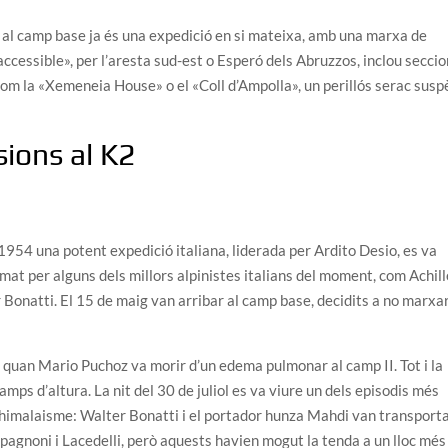
ió al camp base ja és una expedició en si mateixa, amb una marxa de
cessible», per l’aresta sud-est o Esperó dels Abruzzos, inclou secci
om la «Xemeneia House» o el «Coll d’Ampolla», un perillós serac susp
sions al K2
 1954 una potent expedició italiana, liderada per Ardito Desio, es va
mat per alguns dels millors alpinistes italians del moment, com Achill
 Bonatti. El 15 de maig van arribar al camp base, decidits a no marxa
y, quan Mario Puchoz va morir d’un edema pulmonar al camp II. Tot i la
amps d’altura. La nit del 30 de juliol es va viure un dels episodis més
 l’himalaisme: Walter Bonatti i el portador hunza Mahdi van transport
pagnoni i Lacedelli, però aquests havien mogut la tenda a un lloc més