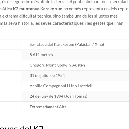
és el segon cim més alt de la Terra i el punt culminant de la serralad
emàtica
K2 muntanya Karakorum
no només representa un dels repte
a extrema dificultat tècnica, sinó també una de les siluetes més
la seva història, les seves característiques i les gestes que l’han
Serralada del Karakorum (Pakistan / Xina)
8.611 metres
Chogori, Mont Godwin-Austen
31 de juliol de 1954
Achille Compagnoni i Lino Lacedelli
24 de juny de 1994 (Joan Tomàs)
Extremadament Alta
iques del K2