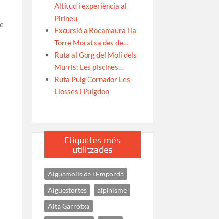
Altitud i experiència al
Pirineu
ue
Excursió a Rocamaura i la
Torre Moratxa des de…
Ruta al Gorg del Molí dels
Murris: Les piscines…
Ruta Puig Cornador Les
Llosses i Puigdon
Etiquetes més
utilitzades
Aiguamolls de l'Empordà
Aigüestortes
alpinisme
Alta Garrotxa