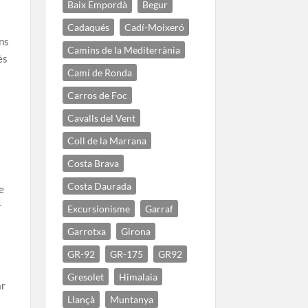
Baix Empordà
Begur
Cadaqués
Cadí-Moixeró
ons
Camins de la Mediterrània
ès
Camí de Ronda
Carros de Foc
Cavalls del Vent
Coll de la Marrana
Costa Brava
Costa Daurada
e
r
Excursionisme
Garraf
Garrotxa
Girona
GR-92
GR-175
GR92
Gresolet
Himalaia
ar
Llançà
Muntanya