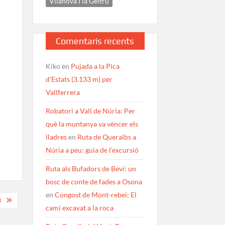
Vilanova i la Geltrú
Comentaris recents
Kiko
en
Pujada a la Pica
d’Estats (3.133 m) per
Vallferrera
Robatori a Vall de Núria: Per
què la muntanya va vèncer els
lladres
en
Ruta de Queralbs a
Núria a peu: guia de l’excursió
Ruta als Bufadors de Beví: un
bosc de conte de fades a Osona
en
Congost de Mont-rebei: El
N
camí excavat a la roca