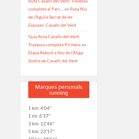
Ruta Cavalls del Vent: Travessa
completa al Parc…
en
Ruta Niu
de l’Àguila Serrat de les
Esposes: Cavalls del Vent
Guia Ruta Cavalls del Vent:
Travessa completa Pirineus
en
Etapa Rebost a Niu de l’Àliga:
Sostre de Cavalls del Vent
Marques personals
running
1 km: 4'04''
1 mi: 6'37''
3 km: 12'46''
5 km: 23'17''