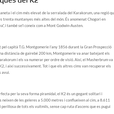
aneta i el cim més elevat de la serralada del Karakorum, una regió q
e les trenta muntanyes més altes del món. És anomenat Chogori en
nya”, i també se’l coneix com a Mont Godwin-Austen.
nat pel capità T.G. Montgomerie l’any 1856 durant la Gran Prospecció
’una distància de gairebé 200 km, Montgomerie va anar batejant els
Karakorum i els va numerar per ordre de visió. Així, el Masherbrum va
K2, i així successivament. Tot i que els altres cims van recuperar els
 avui.
cta per la seva forma piramidal, el K2 és un gegant solitari i
 neixen de les geleres a 5.000 metres i conflueixen al cim, a 8.611
perillosa de tots els vuitmils, sense cap ruta d’ascens que es pugui