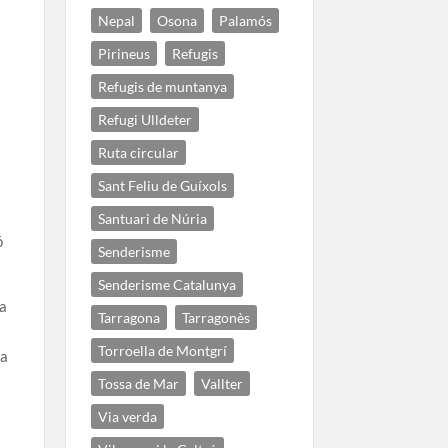
Nepal
Osona
Palamós
Pirineus
Refugis
Refugis de muntanya
Refugi Ulldeter
Ruta circular
Sant Feliu de Guíxols
Santuari de Núria
ó
Senderisme
Senderisme Catalunya
va
Tarragona
Tarragonès
Torroella de Montgrí
ta
Tossa de Mar
Vallter
Via verda