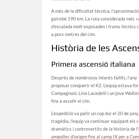
A més de la dificultat tècnica, l’aproximac
gairebé 190 km. La ruta considerada més «ac
d’escalada molt exposades i trams tècnics c
a pocs metres del cim.
Història de les Ascen
Primera ascensió italiana
Després de nombrosos intents fallits, l’any
proposar conquerir el K2. L’equip estava for
Compagnoni, Lino Lacedelli i un jove Walter
fins a assolir el cim.
L’expedició va patir un cop dur el 20 de jun
tragèdia, l’equip va continuar equipant els c
dramàtics i controvertits de la història de
ampolles d’oxigen fins al camp IX per a Com