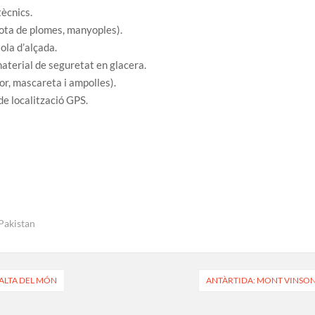
tècnics.
nota de plomes, manyoples).
ola d’alçada.
 material de seguretat en glacera.
or, mascareta i ampolles).
 de localització GPS.
Pakistan
ALTA DEL MÓN
ANTÀRTIDA: MONT VINSO