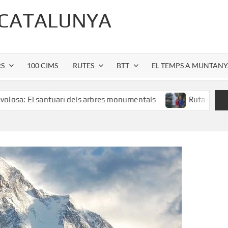
 CATALUNYA
RS
100 CIMS
RUTES
BTT
EL TEMPS A MUNTAN
santuari dels arbres monumentals
Ruta al Salt de Sallent