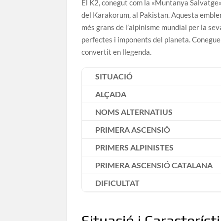
El K2, conegut com la «Muntanya Salvatge», 
del Karakorum, al Pakistan. Aquesta embl
més grans de l’alpinisme mundial per la sev
perfectes i imponents del planeta. Coneguem 
convertit en llegenda.
SITUACIÓ
ALÇADA
NOMS ALTERNATIUS
PRIMERA ASCENSIÓ
PRIMERS ALPINISTES
PRIMERA ASCENSIÓ CATALANA
DIFICULTAT
Situació i Característ