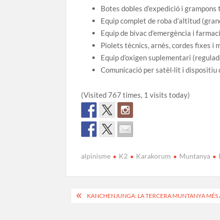
Botes dobles d’expedició i grampons 
Equip complet de roba d’altitud (gra
Equip de bivac d’emergència i farmaci
Piolets tècnics, arnès, cordes fixes i
Equip d’oxigen suplementari (regulad
Comunicació per satèl·lit i dispositiu
(Visited 767 times, 1 visits today)
alpinisme
K2
Karakorum
Muntanya
Navegació
KANCHENJUNGA: LA TERCERA MUNTANYA MÉS 
d'entrades