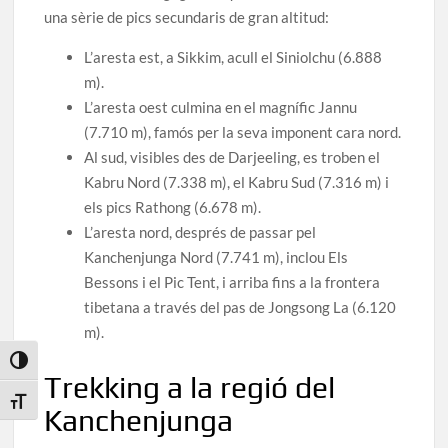
una sèrie de pics secundaris de gran altitud:
L’aresta est, a Sikkim, acull el Siniolchu (6.888
m).
L’aresta oest culmina en el magnífic Jannu
(7.710 m), famós per la seva imponent cara nord.
Al sud, visibles des de Darjeeling, es troben el
Kabru Nord (7.338 m), el Kabru Sud (7.316 m) i
els pics Rathong (6.678 m).
L’aresta nord, després de passar pel
Kanchenjunga Nord (7.741 m), inclou Els
Bessons i el Pic Tent, i arriba fins a la frontera
tibetana a través del pas de Jongsong La (6.120
m).
Toggle High Contrast
Trekking a la regió del
Toggle Font size
Kanchenjunga