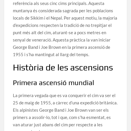
referència als seus cinc cims principals. Aquesta
muntanya és considerada sagrada per les poblacions
locals de Sikkim i el Nepal. Per aquest motiu, la majoria
d’expedicions respecten la tradició de no trepitjar el
punt més alt del cim, aturant-se a pocs metres en
senyal de veneració. Aquesta pràctica la van iniciar
George Band i Joe Brown en la primera ascensió de
1955 i s’ha mantingut al llarg del temps.
Història de les ascensions
Primera ascensió mundial
La primera vegada que es va conquerir el cim va ser el
25 de maig de 1955, a càrrec d’una expedició britànica.
Els alpinistes George Band i Joe Brown van ser els
primers a assolir-lo, tot i que, com s’ha esmentat, es
van aturar just abans del cim per respecte a les