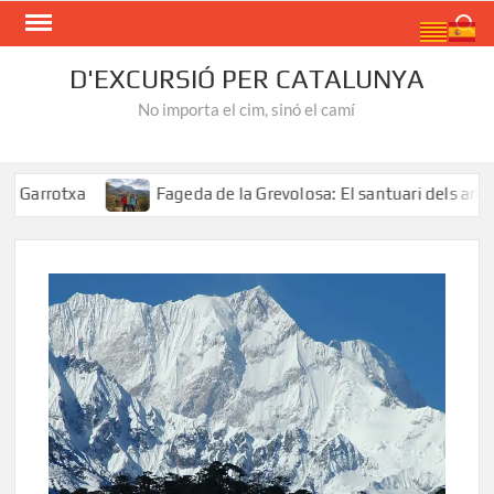
Skip
Search
to
content
D'EXCURSIÓ PER CATALUNYA
No importa el cim, sinó el camí
rotxa
Fageda de la Grevolosa: El santuari dels arbres mo