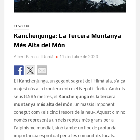
ELS 8000
Kanchenjunga: La Tercera Muntanya
Més Alta del Món
Albert Barnosell Jordà
11 d'octubre de 2023
El Kanchenjunga, un gegant sagrat de l’Himàlaia, s’alça
majestuós a la frontera entre el Nepal i l’Índia. Amb els
seus 8.586 metres, el
Kanchenjunga és la tercera
muntanya més alta del món
, un massís imponent
conegut com «els cinc tresors de la neu». Aquest cim no
només representa un dels reptes més grans per a
l’alpinisme mundial, sinó també un lloc de profunda
importància espiritual per a les comunitats locals.