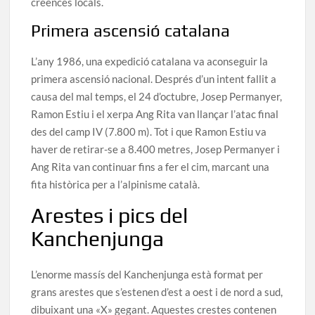
creences locals.
Primera ascensió catalana
L’any 1986, una expedició catalana va aconseguir la
primera ascensió nacional. Després d’un intent fallit a
causa del mal temps, el 24 d’octubre, Josep Permanyer,
Ramon Estiu i el xerpa Ang Rita van llançar l’atac final
des del camp IV (7.800 m). Tot i que Ramon Estiu va
haver de retirar-se a 8.400 metres, Josep Permanyer i
Ang Rita van continuar fins a fer el cim, marcant una
fita històrica per a l’alpinisme català.
Arestes i pics del
Kanchenjunga
L’enorme massís del Kanchenjunga està format per
grans arestes que s’estenen d’est a oest i de nord a sud,
dibuixant una «X» gegant. Aquestes crestes contenen