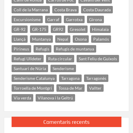
Coll de la Marrana
Costa Brava
Costa Daurada
Excursionisme
Garraf
Garrotxa
Girona
GR-92
GR-175
GR92
Gresolet
Himalaia
Llançà
Muntanya
Nepal
Osona
Palamós
Pirineus
Refugis
Refugis de muntanya
Refugi Ulldeter
Ruta circular
Sant Feliu de Guíxols
Santuari de Núria
Senderisme
Senderisme Catalunya
Tarragona
Tarragonès
Torroella de Montgrí
Tossa de Mar
Vallter
Via verda
Vilanova i la Geltrú
Comentaris recents