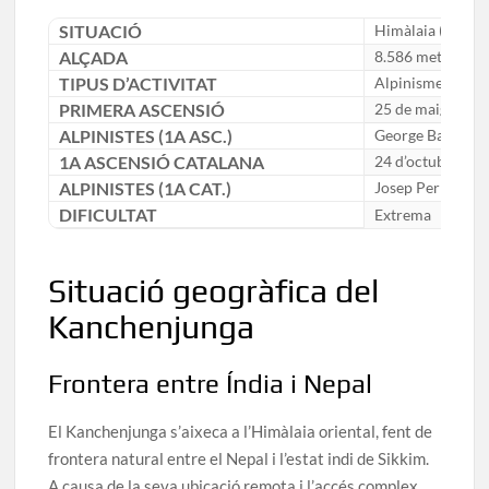
SITUACIÓ
Himàlaia (fronter
ALÇADA
8.586 metres
TIPUS D’ACTIVITAT
Alpinisme d’alt
PRIMERA ASCENSIÓ
25 de maig de 1
ALPINISTES (1A ASC.)
George Band i J
1A ASCENSIÓ CATALANA
24 d’octubre de
ALPINISTES (1A CAT.)
Josep Permanyer 
DIFICULTAT
Extrema
Situació geogràfica del
Kanchenjunga
Frontera entre Índia i Nepal
El Kanchenjunga s’aixeca a l’Himàlaia oriental, fent de
frontera natural entre el Nepal i l’estat indi de Sikkim.
A causa de la seva ubicació remota i l’accés complex,