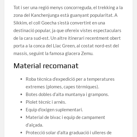
Tot i ser una regió menys concorreguda, el trekking a la
zona del Kanchenjunga està guanyant popularitat. A
Sikkim, el coll Goecha s’està convertint en una
destinació popular, ja que ofereix vistes espectaculars
de la cara sud-est. Un altre itinerari recentment obert
porta a la conca del Llac Green, al costat nord-est del
massís, seguint la famosa glacera Zemu.
Material recomanat
Roba tècnica d’expedició per a temperatures
extremes (plomes, capes tèrmiques).
Botes dobles d’alta muntanya i grampons.
Piolet tècnic i arnès.
Equip d’oxigen suplementari.
Material de bivac i equip de campament
d’alçada.
Protecció solar d’alta graduació i ulleres de