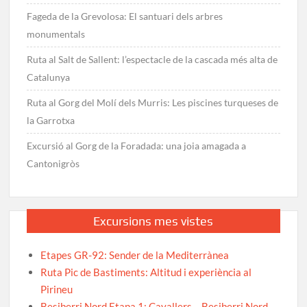
Fageda de la Grevolosa: El santuari dels arbres
monumentals
Ruta al Salt de Sallent: l’espectacle de la cascada més alta de
Catalunya
Ruta al Gorg del Molí dels Murris: Les piscines turqueses de
la Garrotxa
Excursió al Gorg de la Foradada: una joia amagada a
Cantonigròs
Excursions mes vistes
Etapes GR-92: Sender de la Mediterrànea
Ruta Pic de Bastiments: Altitud i experiència al
Pirineu
Besiberri Nord Etapa 1: Cavallers – Besiberri Nord