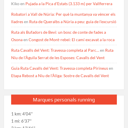
Kiko
en
Pujada a la Pica d’Estats (3.133 m) per Vallferrera
Robatori a Vall de Núria: Per què la muntanya va vèncer els
lladres
en
Ruta de Queralbs a Núria a peu: guia de l’excursió
Ruta als Bufadors de Beví: un bosc de conte de fades a
Osona
en
Congost de Mont-rebei: El camí excavat a la roca
Ruta Cavalls del Vent: Travessa completa al Parc…
en
Ruta
Niu de l’Àguila Serrat de les Esposes: Cavalls del Vent
Guia Ruta Cavalls del Vent: Travessa completa Pirineus
en
Etapa Rebost a Niu de l’Àliga: Sostre de Cavalls del Vent
Marques personals running
1 km: 4'04''
1 mi: 6'37''
3 km: 12'46''