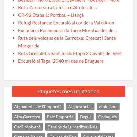
Ruta d’excursió a la Tossa d’Alp des de…
GR-92 Etapa 1: Portbou – Llançà
Refugi Restanca: Excursió al cor de la Val d’Aran
Excursió a Rocamaura i la Torre Moratxa des de…
Ruta dels volcans de la Garrotxa: Croscat i Santa
Margarida
Ruta Gresolet a Sant Jordi: Etapa 3 Cavalls del Vent
Excursió al Taga (2040 m) des de Bruguera
Etiquetes més utilitzades
Aiguamolls de l'Empordà
Aigüestortes
alpinisme
Alta Garrotxa
Baix Empordà
Begur
Cadaqués
Cadí-Moixeró
Camins de la Mediterrània
Camí de Ronda
Carros de Foc
Cavalls del Vent