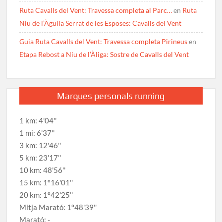
Ruta Cavalls del Vent: Travessa completa al Parc…
en
Ruta
Niu de l’Àguila Serrat de les Esposes: Cavalls del Vent
Guia Ruta Cavalls del Vent: Travessa completa Pirineus
en
Etapa Rebost a Niu de l’Àliga: Sostre de Cavalls del Vent
Marques personals running
1 km: 4'04''
1 mi: 6'37''
3 km: 12'46''
5 km: 23'17''
10 km: 48'56''
15 km: 1º16'01''
20 km: 1º42'25''
Mitja Marató: 1º48'39''
Marató: -