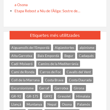
a Osona
Etapa Rebost a Niu de l’Àliga: Sostre de…
Etiquetes més utilitzades
Aiguamolls de l'Empordà
Aigüestortes
alpinisme
Alta Garrotxa
Baix Empordà
Begur
Cadaqués
Cadí-Moixeró
Camins de la Mediterrània
Camí de Ronda
Carros de Foc
Cavalls del Vent
Coll de la Marrana
Costa Brava
Costa Daurada
Excursionisme
Garraf
Garrotxa
Girona
GR-92
GR-175
GR92
Gresolet
Himalaia
Llançà
Muntanya
Nepal
Osona
Palamós