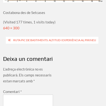
Costabona des de Setcases
(Visited 177 times, 1 visits today)
Full
640 × 300
size
Navegació
RUTA PIC DE BASTIMENTS: ALTITUD I EXPERIÈNCIA AL PIRINEU
d'entrades
Deixa un comentari
L'adreça electrònica no es
publicarà.
Els camps necessaris
estan marcats amb
*
Comentari
*