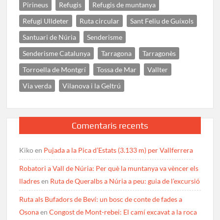
Pirineus
Refugis
Refugis de muntanya
Refugi Ulldeter
Ruta circular
Sant Feliu de Guíxols
Santuari de Núria
Senderisme
Senderisme Catalunya
Tarragona
Tarragonès
Torroella de Montgrí
Tossa de Mar
Vallter
Via verda
Vilanova i la Geltrú
Comentaris recents
Kiko
en
Pujada a la Pica d’Estats (3.133 m) per Vallferrera
Robatori a Vall de Núria: Per què la muntanya va vèncer els
lladres
en
Ruta de Queralbs a Núria a peu: guia de l’excursió
Ruta als Bufadors de Beví: un bosc de conte de fades a
Osona
en
Congost de Mont-rebei: El camí excavat a la roca