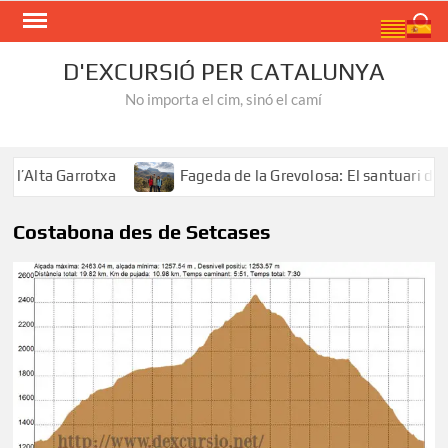
Skip
Search
to
content
D'EXCURSIÓ PER CATALUNYA
No importa el cim, sinó el camí
’Alta Garrotxa
Fageda de la Grevolosa: El santuari dels 
Costabona des de Setcases