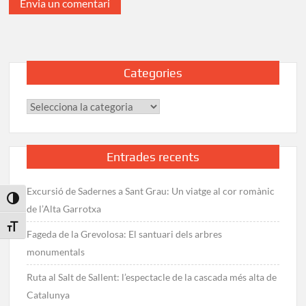
Categories
Categories
Entrades recents
Excursió de Sadernes a Sant Grau: Un viatge al cor romànic
Toggle High Contrast
de l’Alta Garrotxa
Toggle Font size
Fageda de la Grevolosa: El santuari dels arbres
monumentals
Ruta al Salt de Sallent: l’espectacle de la cascada més alta de
Catalunya