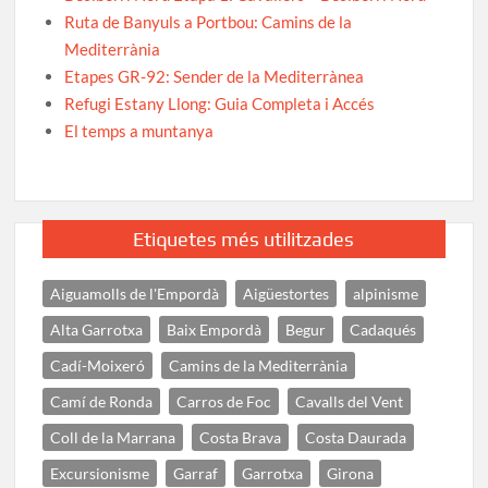
Ruta de Banyuls a Portbou: Camins de la
Mediterrània
Etapes GR-92: Sender de la Mediterrànea
Refugi Estany Llong: Guia Completa i Accés
El temps a muntanya
Etiquetes més utilitzades
Aiguamolls de l'Empordà
Aigüestortes
alpinisme
Alta Garrotxa
Baix Empordà
Begur
Cadaqués
Cadí-Moixeró
Camins de la Mediterrània
Camí de Ronda
Carros de Foc
Cavalls del Vent
Coll de la Marrana
Costa Brava
Costa Daurada
Excursionisme
Garraf
Garrotxa
Girona