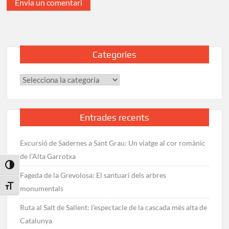
Categories
Categories
Entrades recents
Excursió de Sadernes a Sant Grau: Un viatge al cor romànic
de l’Alta Garrotxa
Toggle High Contrast
Fageda de la Grevolosa: El santuari dels arbres
Toggle Font size
monumentals
Ruta al Salt de Sallent: l’espectacle de la cascada més alta de
Catalunya