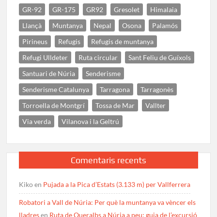
GR-92
GR-175
GR92
Gresolet
Himalaia
Llançà
Muntanya
Nepal
Osona
Palamós
Pirineus
Refugis
Refugis de muntanya
Refugi Ulldeter
Ruta circular
Sant Feliu de Guíxols
Santuari de Núria
Senderisme
Senderisme Catalunya
Tarragona
Tarragonès
Torroella de Montgrí
Tossa de Mar
Vallter
Via verda
Vilanova i la Geltrú
Comentaris recents
Kiko
en
Pujada a la Pica d’Estats (3.133 m) per Vallferrera
Robatori a Vall de Núria: Per què la muntanya va vèncer els
lladres
en
Ruta de Queralbs a Núria a peu: guia de l’excursió