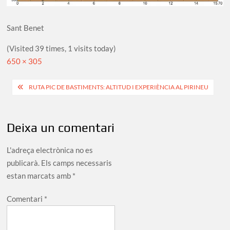
Sant Benet
(Visited 39 times, 1 visits today)
Full
650 × 305
size
Navegació
RUTA PIC DE BASTIMENTS: ALTITUD I EXPERIÈNCIA AL PIRINEU
d'entrades
Deixa un comentari
L'adreça electrònica no es
publicarà.
Els camps necessaris
estan marcats amb
*
Comentari
*