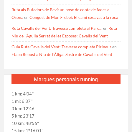
Ruta als Bufadors de Beví: un bosc de conte de fades a
Osona
en
Congost de Mont-rebei: El camí excavat a la roca
Ruta Cavalls del Vent: Travessa completa al Parc…
en
Ruta
Niu de l’Àguila Serrat de les Esposes: Cavalls del Vent
Guia Ruta Cavalls del Vent: Travessa completa Pirineus
en
Etapa Rebost a Niu de l’Àliga: Sostre de Cavalls del Vent
Marques personals running
1 km: 4'04''
1 mi: 6'37''
3 km: 12'46''
5 km: 23'17''
10 km: 48'56''
15 km: 1º16'01''