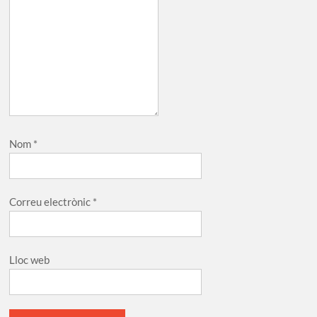
Nom
*
Correu electrònic
*
Lloc web