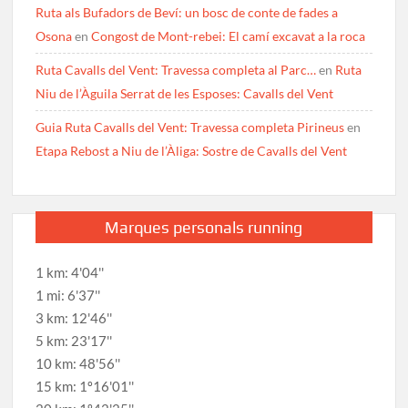
Ruta als Bufadors de Beví: un bosc de conte de fades a
Osona
en
Congost de Mont-rebei: El camí excavat a la roca
Ruta Cavalls del Vent: Travessa completa al Parc…
en
Ruta
Niu de l’Àguila Serrat de les Esposes: Cavalls del Vent
Guia Ruta Cavalls del Vent: Travessa completa Pirineus
en
Etapa Rebost a Niu de l’Àliga: Sostre de Cavalls del Vent
Marques personals running
1 km: 4'04''
1 mi: 6'37''
3 km: 12'46''
5 km: 23'17''
10 km: 48'56''
15 km: 1º16'01''