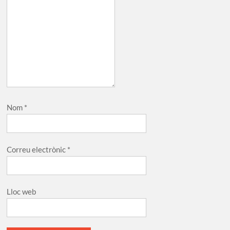
Nom
*
Correu electrònic
*
Lloc web