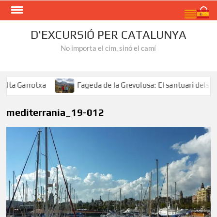
Skip
Search
to
content
D'EXCURSIÓ PER CATALUNYA
No importa el cim, sinó el camí
a Garrotxa
Fageda de la Grevolosa: El santuari dels arb
mediterrania_19-012