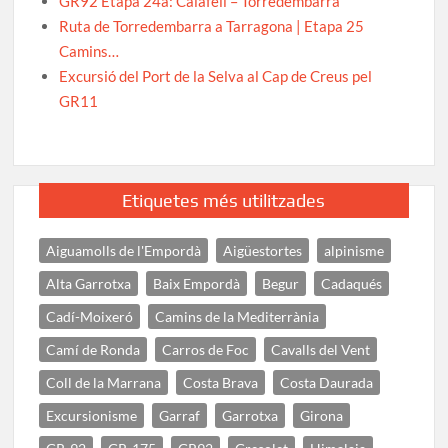
GR92 Etapa 24a: Calafell – Torredembarra
Ruta de Torredembarra a Tarragona | Etapa 25
Camins…
Excursió del Port de la Selva al Cap de Creus pel
GR11
Etiquetes més utilitzades
Aiguamolls de l'Empordà
Aigüestortes
alpinisme
Alta Garrotxa
Baix Empordà
Begur
Cadaqués
Cadí-Moixeró
Camins de la Mediterrània
Camí de Ronda
Carros de Foc
Cavalls del Vent
Coll de la Marrana
Costa Brava
Costa Daurada
Excursionisme
Garraf
Garrotxa
Girona