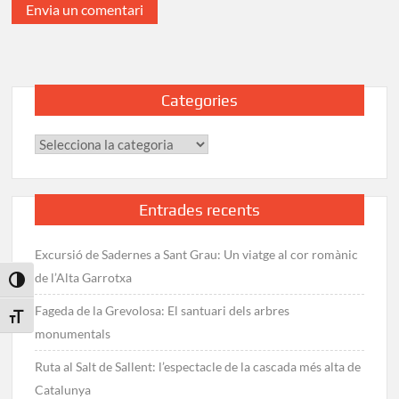
Categories
Categories
Entrades recents
Excursió de Sadernes a Sant Grau: Un viatge al cor romànic
de l’Alta Garrotxa
Toggle High Contrast
Fageda de la Grevolosa: El santuari dels arbres
Toggle Font size
monumentals
Ruta al Salt de Sallent: l’espectacle de la cascada més alta de
Catalunya