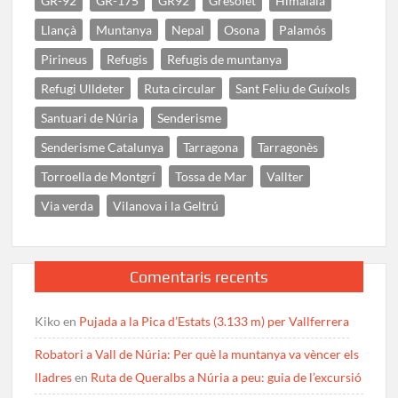
GR-92
GR-175
GR92
Gresolet
Himalaia
Llançà
Muntanya
Nepal
Osona
Palamós
Pirineus
Refugis
Refugis de muntanya
Refugi Ulldeter
Ruta circular
Sant Feliu de Guíxols
Santuari de Núria
Senderisme
Senderisme Catalunya
Tarragona
Tarragonès
Torroella de Montgrí
Tossa de Mar
Vallter
Via verda
Vilanova i la Geltrú
Comentaris recents
Kiko
en
Pujada a la Pica d’Estats (3.133 m) per Vallferrera
Robatori a Vall de Núria: Per què la muntanya va vèncer els
lladres
en
Ruta de Queralbs a Núria a peu: guia de l’excursió