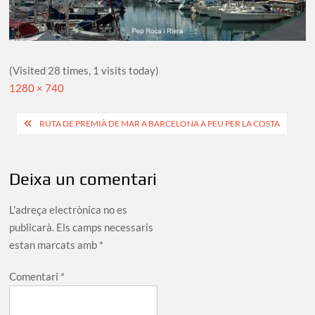
(Visited 28 times, 1 visits today)
Full
1280 × 740
size
Navegació
RUTA DE PREMIÀ DE MAR A BARCELONA A PEU PER LA COSTA
d'entrades
Deixa un comentari
L'adreça electrònica no es
publicarà.
Els camps necessaris
estan marcats amb
*
Comentari
*