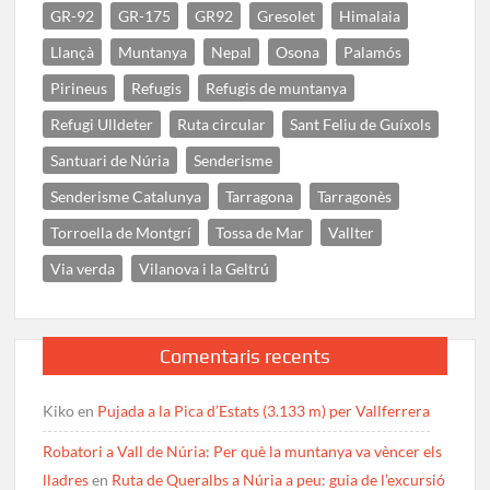
GR-92
GR-175
GR92
Gresolet
Himalaia
Llançà
Muntanya
Nepal
Osona
Palamós
Pirineus
Refugis
Refugis de muntanya
Refugi Ulldeter
Ruta circular
Sant Feliu de Guíxols
Santuari de Núria
Senderisme
Senderisme Catalunya
Tarragona
Tarragonès
Torroella de Montgrí
Tossa de Mar
Vallter
Via verda
Vilanova i la Geltrú
Comentaris recents
Kiko
en
Pujada a la Pica d’Estats (3.133 m) per Vallferrera
Robatori a Vall de Núria: Per què la muntanya va vèncer els
lladres
en
Ruta de Queralbs a Núria a peu: guia de l’excursió