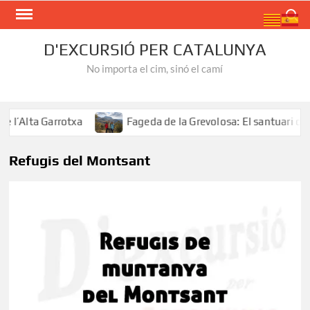
Skip
Search
to
content
D'EXCURSIÓ PER CATALUNYA
No importa el cim, sinó el camí
l’Alta Garrotxa
Fageda de la Grevolosa: El santuari del
Refugis del Montsant