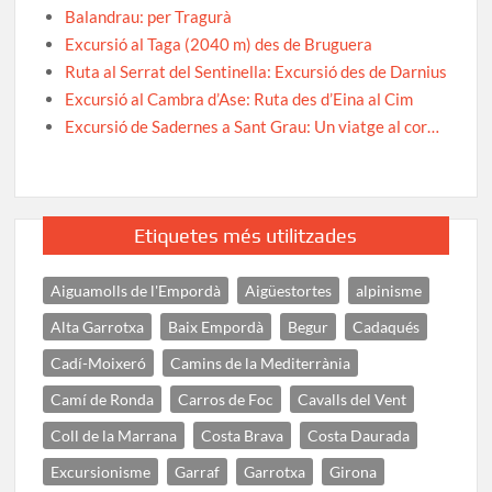
Balandrau: per Tragurà
Excursió al Taga (2040 m) des de Bruguera
Ruta al Serrat del Sentinella: Excursió des de Darnius
Excursió al Cambra d’Ase: Ruta des d’Eina al Cim
Excursió de Sadernes a Sant Grau: Un viatge al cor…
Etiquetes més utilitzades
Aiguamolls de l'Empordà
Aigüestortes
alpinisme
Alta Garrotxa
Baix Empordà
Begur
Cadaqués
Cadí-Moixeró
Camins de la Mediterrània
Camí de Ronda
Carros de Foc
Cavalls del Vent
Coll de la Marrana
Costa Brava
Costa Daurada
Excursionisme
Garraf
Garrotxa
Girona