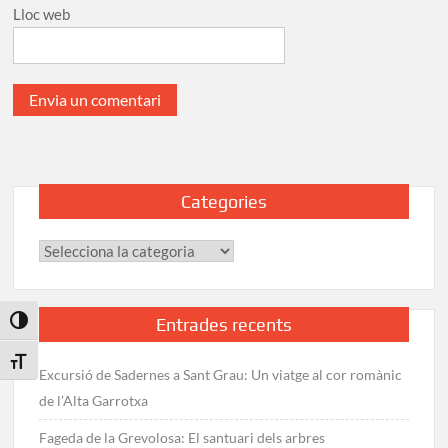
Lloc web
Categories
Categories
Entrades recents
Toggle High Contrast
Toggle Font size
Excursió de Sadernes a Sant Grau: Un viatge al cor romànic
de l’Alta Garrotxa
Fageda de la Grevolosa: El santuari dels arbres