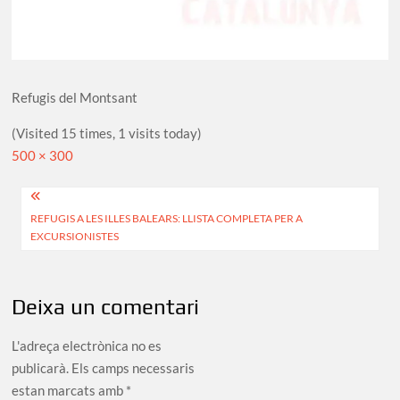
Refugis del Montsant
(Visited 15 times, 1 visits today)
Full
500 × 300
size
Navegació
REFUGIS A LES ILLES BALEARS: LLISTA COMPLETA PER A
d'entrades
EXCURSIONISTES
Deixa un comentari
L'adreça electrònica no es
publicarà.
Els camps necessaris
estan marcats amb
*