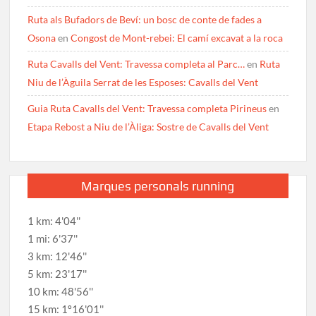
Ruta als Bufadors de Beví: un bosc de conte de fades a
Osona
en
Congost de Mont-rebei: El camí excavat a la roca
Ruta Cavalls del Vent: Travessa completa al Parc…
en
Ruta
Niu de l’Àguila Serrat de les Esposes: Cavalls del Vent
Guia Ruta Cavalls del Vent: Travessa completa Pirineus
en
Etapa Rebost a Niu de l’Àliga: Sostre de Cavalls del Vent
Marques personals running
1 km: 4'04''
1 mi: 6'37''
3 km: 12'46''
5 km: 23'17''
10 km: 48'56''
15 km: 1º16'01''