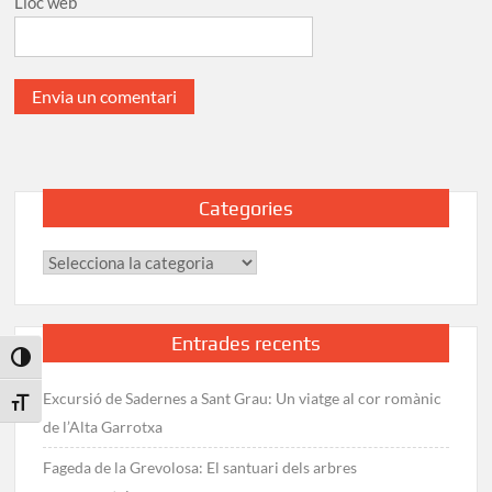
Lloc web
Categories
Categories
Entrades recents
Toggle High Contrast
Excursió de Sadernes a Sant Grau: Un viatge al cor romànic
Toggle Font size
de l’Alta Garrotxa
Fageda de la Grevolosa: El santuari dels arbres