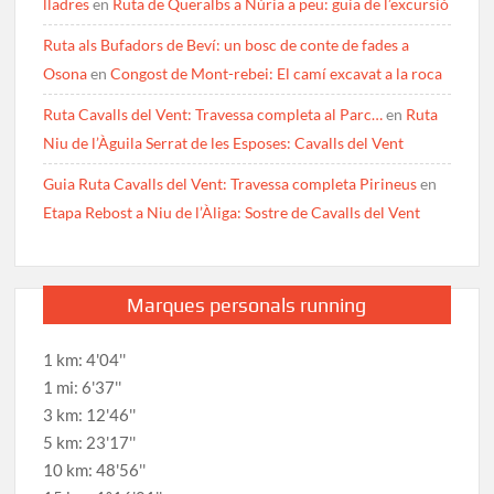
lladres
en
Ruta de Queralbs a Núria a peu: guia de l’excursió
Ruta als Bufadors de Beví: un bosc de conte de fades a
Osona
en
Congost de Mont-rebei: El camí excavat a la roca
Ruta Cavalls del Vent: Travessa completa al Parc…
en
Ruta
Niu de l’Àguila Serrat de les Esposes: Cavalls del Vent
Guia Ruta Cavalls del Vent: Travessa completa Pirineus
en
Etapa Rebost a Niu de l’Àliga: Sostre de Cavalls del Vent
Marques personals running
1 km: 4'04''
1 mi: 6'37''
3 km: 12'46''
5 km: 23'17''
10 km: 48'56''