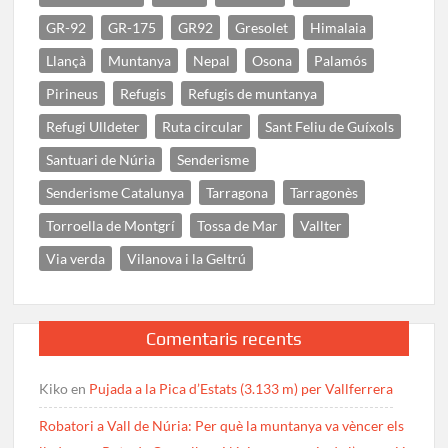
GR-92
GR-175
GR92
Gresolet
Himalaia
Llançà
Muntanya
Nepal
Osona
Palamós
Pirineus
Refugis
Refugis de muntanya
Refugi Ulldeter
Ruta circular
Sant Feliu de Guíxols
Santuari de Núria
Senderisme
Senderisme Catalunya
Tarragona
Tarragonès
Torroella de Montgrí
Tossa de Mar
Vallter
Via verda
Vilanova i la Geltrú
Comentaris recents
Kiko
en
Pujada a la Pica d’Estats (3.133 m) per Vallferrera
Robatori a Vall de Núria: Per què la muntanya va vèncer els