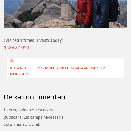
(Visited 1 times, 1 visits today)
Full
1536 × 1024
size
Navegació
RUTA A SANT JERONI MONTSERRAT: PUJADA AL CIM DES DEL
d'entrades
MONESTIR
Deixa un comentari
L'adreça electrònica no es
publicarà.
Els camps necessaris
estan marcats amb
*