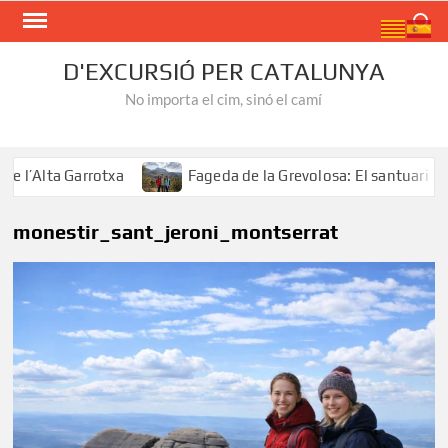
Skip
Search
to
content
D'EXCURSIÓ PER CATALUNYA
No importa el cim, sinó el camí
’Alta Garrotxa
Fageda de la Grevolosa: El santuari dels 
monestir_sant_jeroni_montserrat