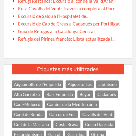
Refugi Restanca: Excursió al cor de la Val d’Aran
Ruta Cavalls del Vent: Travessa completa al Parc…
Excursió de Salou a l’Hospitalet de…
Excursió de Cap de Creus a Cadaqués per Portlligat
Guia de Refugis a la Catalunya Central
Refugis del Pirineu francès: Llista actualitzada i…
Etiquetes més utilitzades
Aiguamolls de l'Empordà
Aigüestortes
alpinisme
Alta Garrotxa
Baix Empordà
Begur
Cadaqués
Cadí-Moixeró
Camins de la Mediterrània
Camí de Ronda
Carros de Foc
Cavalls del Vent
Coll de la Marrana
Costa Brava
Costa Daurada
Excursionisme
Garraf
Garrotxa
Girona