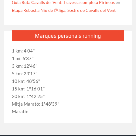
Guia Ruta Cavalls del Vent: Travessa completa Pirineus
en
Etapa Rebost a Niu de l’Àliga: Sostre de Cavalls del Vent
Marques personals running
1 km: 4'04''
1 mi: 6'37''
3 km: 12'46''
5 km: 23'17''
10 km: 48'56''
15 km: 1º16'01''
20 km: 1º42'25''
Mitja Marató: 1º48'39''
Marató: -