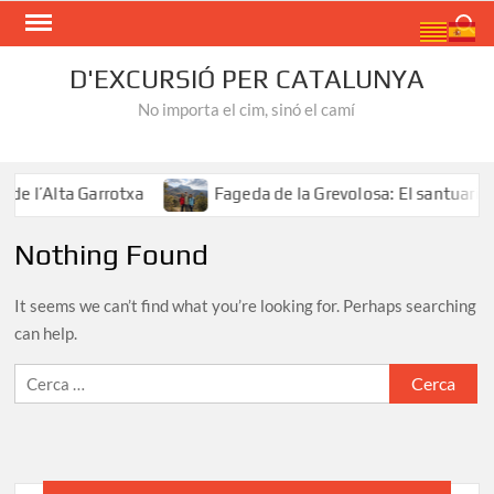
Skip
Search
to
content
D'EXCURSIÓ PER CATALUNYA
No importa el cim, sinó el camí
e l’Alta Garrotxa
Fageda de la Grevolosa: El santuari de
Nothing Found
It seems we can’t find what you’re looking for. Perhaps searching
can help.
Cerca: