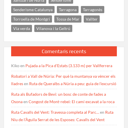
Santuari de Núria
Senderisme
Senderisme Catalunya
Tarragona
Tarragonès
Torroella de Montgrí
Tossa de Mar
Vallter
Via verda
Vilanova i la Geltrú
Comentaris recents
Kiko
en
Pujada a la Pica d’Estats (3.133 m) per Vallferrera
Robatori a Vall de Núria: Per què la muntanya va vèncer els
lladres
en
Ruta de Queralbs a Núria a peu: guia de l’excursió
Ruta als Bufadors de Beví: un bosc de conte de fades a
Osona
en
Congost de Mont-rebei: El camí excavat a la roca
Ruta Cavalls del Vent: Travessa completa al Parc…
en
Ruta
Niu de l’Àguila Serrat de les Esposes: Cavalls del Vent