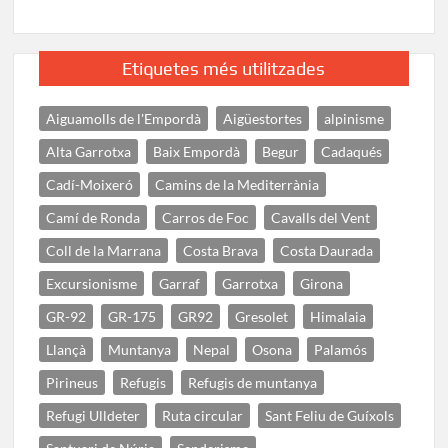
Etiquetes més utilitzades
Aiguamolls de l'Empordà
Aigüestortes
alpinisme
Alta Garrotxa
Baix Empordà
Begur
Cadaqués
Cadí-Moixeró
Camins de la Mediterrània
Camí de Ronda
Carros de Foc
Cavalls del Vent
Coll de la Marrana
Costa Brava
Costa Daurada
Excursionisme
Garraf
Garrotxa
Girona
GR-92
GR-175
GR92
Gresolet
Himalaia
Llançà
Muntanya
Nepal
Osona
Palamós
Pirineus
Refugis
Refugis de muntanya
Refugi Ulldeter
Ruta circular
Sant Feliu de Guíxols