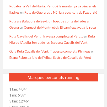
Robatori a Vall de Núria: Per què la muntanya va vèncer els
lladres
en
Ruta de Queralbs a Núria a peu: guia de l’excursió
Ruta als Bufadors de Beví: un bosc de conte de fades a
Osona
en
Congost de Mont-rebei: El camí excavat a la roca
Ruta Cavalls del Vent: Travessa completa al Parc…
en
Ruta
Niu de l’Àguila Serrat de les Esposes: Cavalls del Vent
Guia Ruta Cavalls del Vent: Travessa completa Pirineus
en
Etapa Rebost a Niu de l’Àliga: Sostre de Cavalls del Vent
Marques personals running
1 km: 4'04''
1 mi: 6'37''
3 km: 12'46''