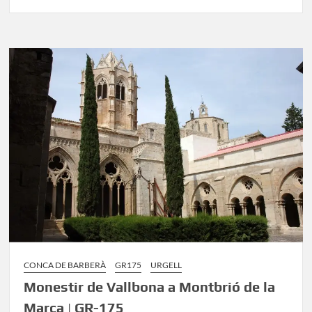
Ruta
del
Cister
GR-
175:
Etapes,
monestirs
i
senders
CONCA DE BARBERÀ
GR175
URGELL
Monestir de Vallbona a Montbrió de la
Marca | GR-175