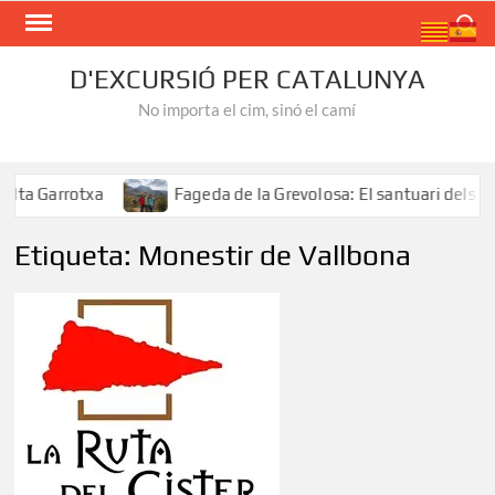
Skip
Search
to
content
D'EXCURSIÓ PER CATALUNYA
No importa el cim, sinó el camí
Garrotxa
Fageda de la Grevolosa: El santuari dels arbre
Etiqueta:
Monestir de Vallbona