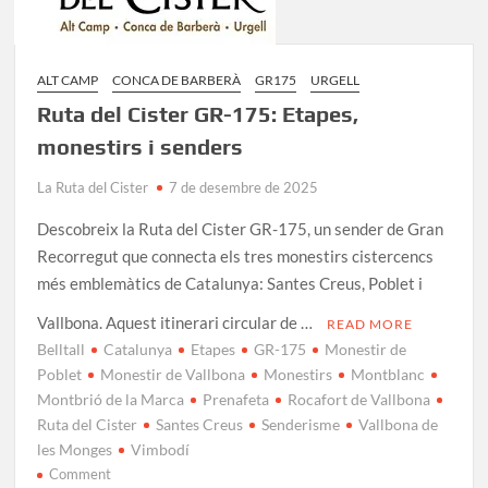
ALT CAMP
CONCA DE BARBERÀ
GR175
URGELL
Ruta del Cister GR-175: Etapes,
monestirs i senders
La Ruta del Cister
7 de desembre de 2025
Descobreix la Ruta del Cister GR-175, un sender de Gran
Recorregut que connecta els tres monestirs cistercencs
més emblemàtics de Catalunya: Santes Creus, Poblet i
Vallbona. Aquest itinerari circular de …
READ MORE
Belltall
Catalunya
Etapes
GR-175
Monestir de
Poblet
Monestir de Vallbona
Monestirs
Montblanc
Montbrió de la Marca
Prenafeta
Rocafort de Vallbona
Ruta del Cister
Santes Creus
Senderisme
Vallbona de
les Monges
Vimbodí
on
Comment