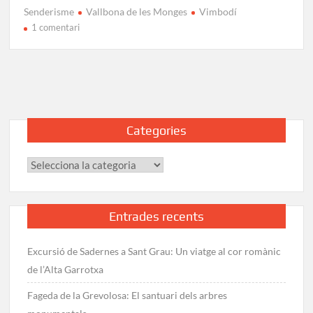
Senderisme
Vallbona de les Monges
Vimbodí
a
1 comentari
del
Monestir
de
Poblet
a
Vallbona
Categories
|
GR-
Categories
175
Entrades recents
Excursió de Sadernes a Sant Grau: Un viatge al cor romànic
de l’Alta Garrotxa
Fageda de la Grevolosa: El santuari dels arbres