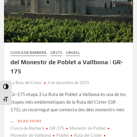
175
CONCA DE BARBERÀ
GR175
URGELL
del Monestir de Poblet a Vallbona | GR-
175
La Ruta del Cister
4 de desembre de 2025
Toggle High Contrast
Gr-175 etapa 3 La Ruta de Poblet a Vallbona és una de les
Toggle Font size
etapes més emblemàtiques de la Ruta del Cister (GR-
175), un recorregut que connecta dos dels monestirs més
…
READ MORE
Conca de Barberà
GR-175
Monestir de Poblet
Monestir de Vallbona
Poblet
Ruta del Cister