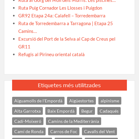
Ruta Puig Cornador Les Llosses i Puigdon
GR92 Etapa 24a: Calafell – Torredembarra
Ruta de Torredembarra a Tarragona | Etapa 25
Camins…
Excursió del Port de la Selva al Cap de Creus pel
GR11
Refugis al Pirineu oriental català
Etiquetes més utilitzades
Aiguamolls de l'Empordà
Aigüestortes
alpinisme
Alta Garrotxa
Baix Empordà
Begur
Cadaqués
Cadí-Moixeró
Camins de la Mediterrània
Camí de Ronda
Carros de Foc
Cavalls del Vent