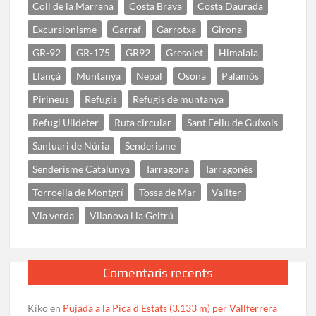
Coll de la Marrana
Costa Brava
Costa Daurada
Excursionisme
Garraf
Garrotxa
Girona
GR-92
GR-175
GR92
Gresolet
Himalaia
Llançà
Muntanya
Nepal
Osona
Palamós
Pirineus
Refugis
Refugis de muntanya
Refugi Ulldeter
Ruta circular
Sant Feliu de Guíxols
Santuari de Núria
Senderisme
Senderisme Catalunya
Tarragona
Tarragonès
Torroella de Montgrí
Tossa de Mar
Vallter
Via verda
Vilanova i la Geltrú
Comentaris recents
Kiko
en
Pujada a la Pica d’Estats (3.133 m) per Vallferrera