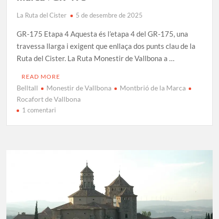
La Ruta del Cister
5 de desembre de 2025
GR-175 Etapa 4 Aquesta és l’etapa 4 del GR-175, una
travessa llarga i exigent que enllaça dos punts clau de la
Ruta del Cister. La Ruta Monestir de Vallbona a …
READ MORE
Belltall
Monestir de Vallbona
Montbrió de la Marca
Rocafort de Vallbona
a
1 comentari
Monestir
de
Vallbona
a
Montbrió
de
la
Marca
|
GR-