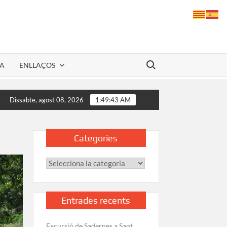
Search for:
YA
ENLLAÇOS
l’espectacle de la cascada més alta de Catalunya
Ruta al G
Dissabte, agost 08, 2026
1:49:44 AM
Categories
Categories
Entrades recents
Excursió de Sadernes a Sant