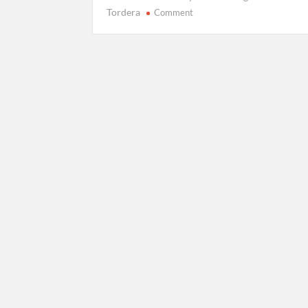
on
Tordera
Comment
GR-
92
Etapa
13:
Tordera
–
Hortsavinyà