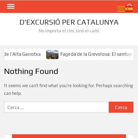
Skip
Search
to
content
D'EXCURSIÓ PER CATALUNYA
No importa el cim, sinó el camí
e l’Alta Garrotxa
Fageda de la Grevolosa: El santuari d
Nothing Found
It seems we can’t find what you’re looking for. Perhaps searching
can help.
Cerca: