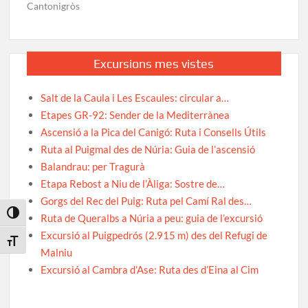
Cantonigròs
Excursions mes vistes
Salt de la Caula i Les Escaules: circular a…
Etapes GR-92: Sender de la Mediterrànea
Ascensió a la Pica del Canigó: Ruta i Consells Útils
Ruta al Puigmal des de Núria: Guia de l’ascensió
Balandrau: per Tragurà
Etapa Rebost a Niu de l’Àliga: Sostre de…
Gorgs del Rec del Puig: Ruta pel Camí Ral des…
Toggle High Contrast
Ruta de Queralbs a Núria a peu: guia de l’excursió
Excursió al Puigpedrós (2.915 m) des del Refugi de
Toggle Font size
Malniu
Excursió al Cambra d’Ase: Ruta des d’Eina al Cim