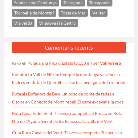
Senderisme Catalunya
Tarragona
Tarragonès
Torroella de Montgrí
Tossa de Mar
Vallter
Via verda
Vilanova i la Geltrú
Comentaris recents
Kiko
en
Pujada a la Pica d’Estats (3.133 m) per Vallferrera
Robatori a Vall de Núria: Per què la muntanya va vèncer els
lladres
en
Ruta de Queralbs a Núria a peu: guia de l’excursió
Ruta als Bufadors de Beví: un bosc de conte de fades a
Osona
en
Congost de Mont-rebei: El camí excavat a la roca
Ruta Cavalls del Vent: Travessa completa al Parc…
en
Ruta
Niu de l’Àguila Serrat de les Esposes: Cavalls del Vent
Guia Ruta Cavalls del Vent: Travessa completa Pirineus
en