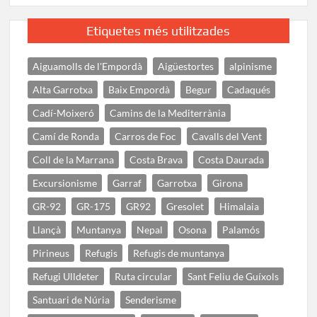
Etiquetes més utilitzades
Aiguamolls de l'Empordà
Aigüestortes
alpinisme
Alta Garrotxa
Baix Empordà
Begur
Cadaqués
Cadí-Moixeró
Camins de la Mediterrània
Camí de Ronda
Carros de Foc
Cavalls del Vent
Coll de la Marrana
Costa Brava
Costa Daurada
Excursionisme
Garraf
Garrotxa
Girona
GR-92
GR-175
GR92
Gresolet
Himalaia
Llançà
Muntanya
Nepal
Osona
Palamós
Pirineus
Refugis
Refugis de muntanya
Refugi Ulldeter
Ruta circular
Sant Feliu de Guíxols
Santuari de Núria
Senderisme