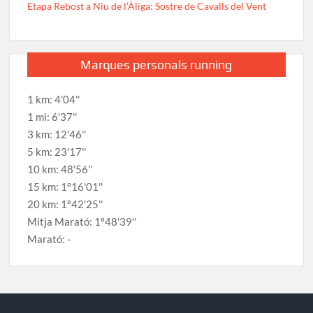
Etapa Rebost a Niu de l’Àliga: Sostre de Cavalls del Vent
Marques personals running
1 km: 4'04''
1 mi: 6'37''
3 km: 12'46''
5 km: 23'17''
10 km: 48'56''
15 km: 1º16'01''
20 km: 1º42'25''
Mitja Marató: 1º48'39''
Marató: -