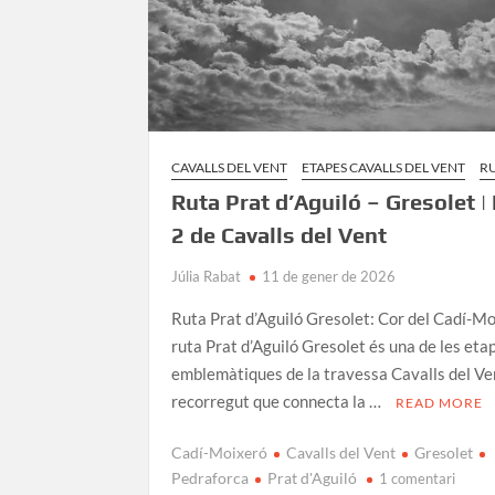
CAVALLS DEL VENT
ETAPES CAVALLS DEL VENT
R
Ruta Prat d’Aguiló – Gresolet |
2 de Cavalls del Vent
Júlia Rabat
11 de gener de 2026
Ruta Prat d’Aguiló Gresolet: Cor del Cadí-M
ruta Prat d’Aguiló Gresolet és una de les et
emblemàtiques de la travessa Cavalls del Ve
recorregut que connecta la …
READ MORE
Cadí-Moixeró
Cavalls del Vent
Gresolet
a
Pedraforca
Prat d'Aguiló
1 comentari