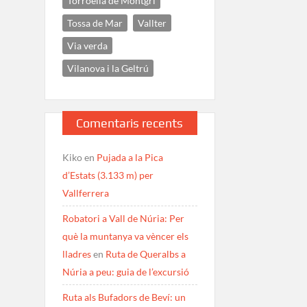
Torroella de Montgrí
Tossa de Mar
Vallter
Via verda
Vilanova i la Geltrú
Comentaris recents
Kiko
en
Pujada a la Pica
d’Estats (3.133 m) per
Vallferrera
Robatori a Vall de Núria: Per
què la muntanya va vèncer els
lladres
en
Ruta de Queralbs a
Núria a peu: guia de l’excursió
Ruta als Bufadors de Beví: un