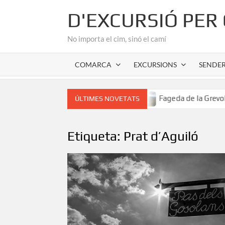
Skip
D'EXCURSIÓ PER
to
content
No importa el cim, sinó el camí
COMARCA
EXCURSIONS
SENDE
 romànic de l’Alta Garrotxa
Fageda de la Grevolosa: El s
ÚLTIMES NOVETATS
Etiqueta:
Prat d’Aguiló