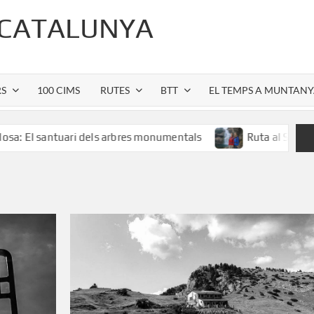
 CATALUNYA
RS
100 CIMS
RUTES
BTT
EL TEMPS A MUNTAN
antuari dels arbres monumentals
Ruta al Salt de Sallent: