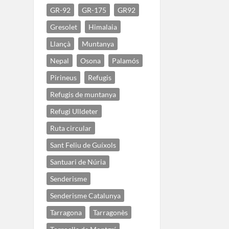
GR-92
GR-175
GR92
Gresolet
Himalaia
Llançà
Muntanya
Nepal
Osona
Palamós
Pirineus
Refugis
Refugis de muntanya
Refugi Ulldeter
Ruta circular
Sant Feliu de Guíxols
Santuari de Núria
Senderisme
Senderisme Catalunya
Tarragona
Tarragonès