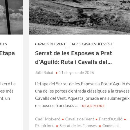
UTES
CAVALLS DEL VENT
ETAPES CAVALLS DEL VENT
 Etapa
Serrat de les Esposes a Prat
d’Aguiló: Ruta i Cavalls del…
Júlia Rabat
11 de gener de 2026
oixeró La
L’etapa del Serrat de les Esposes a Prat d’Aguiló é
apes més
una de les portes d’entrada clàssiques a la traves
nt, un
Cavalls del Vent. Aquesta jornada ens submergeix
els boscos frondosos …
READ MORE
Cadí-Moixeró
Cavalls del Vent
Prat d'Aguiló
on
Prepirineu
Serrat de les Esposes
Comment