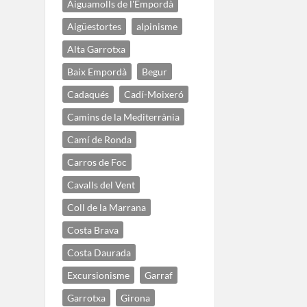
Aiguamolls de l'Empordà
Aigüestortes
alpinisme
Alta Garrotxa
Baix Empordà
Begur
Cadaqués
Cadí-Moixeró
Camins de la Mediterrània
Camí de Ronda
Carros de Foc
Cavalls del Vent
Coll de la Marrana
Costa Brava
Costa Daurada
Excursionisme
Garraf
Garrotxa
Girona