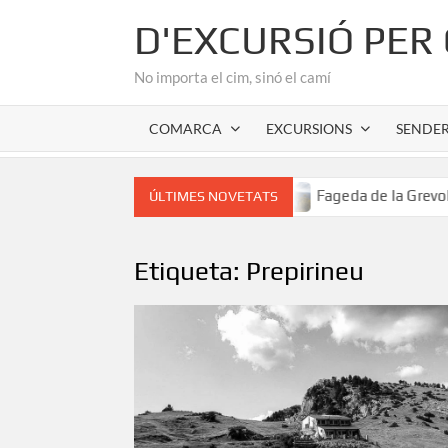
Skip
D'EXCURSIÓ PER
to
content
No importa el cim, sinó el camí
COMARCA
EXCURSIONS
SENDE
 romànic de l’Alta Garrotxa
Fageda de la Grevolosa: El s
ÚLTIMES NOVETATS
Etiqueta:
Prepirineu