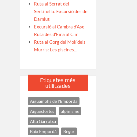
Ruta al Serrat del
Sentinella: Excursió des de
Darnius
Excursió al Cambra d’Ase:
Ruta des d’Eina al Cim
Ruta al Gorg del Molí dels
Murris: Les piscines…
Etiquetes més
utilitzades
Aiguamolls de l'Empordà
Aigüestortes
alpinisme
Alta Garrotxa
Baix Empordà
Begur