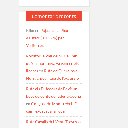
Comentaris recents
Kiko
en
Pujada a la Pica
d’Estats (3.133 m) per
Vallferrera
Robatori a Vall de Núria: Per
què la muntanya va vèncer els
lladres
en
Ruta de Queralbs a
Núria a peu: guia de l’excursió
Ruta als Bufadors de Beví: un
bosc de conte de fades a Osona
en
Congost de Mont-rebei: El
camí excavat a la roca
Ruta Cavalls del Vent: Travessa