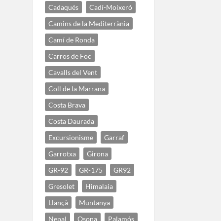
Cadaqués
Cadí-Moixeró
Camins de la Mediterrània
Camí de Ronda
Carros de Foc
Cavalls del Vent
Coll de la Marrana
Costa Brava
Costa Daurada
Excursionisme
Garraf
Garrotxa
Girona
GR-92
GR-175
GR92
Gresolet
Himalaia
Llançà
Muntanya
Nepal
Osona
Palamós