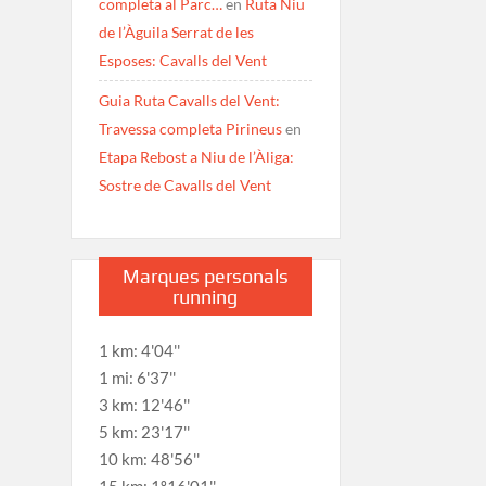
completa al Parc…
en
Ruta Niu
de l’Àguila Serrat de les
Esposes: Cavalls del Vent
Guia Ruta Cavalls del Vent:
Travessa completa Pirineus
en
Etapa Rebost a Niu de l’Àliga:
Sostre de Cavalls del Vent
Marques personals
running
1 km: 4'04''
1 mi: 6'37''
3 km: 12'46''
5 km: 23'17''
10 km: 48'56''