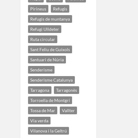
Pirineus
Refugis
Refugis de muntanya
Refugi Ulldeter
Ruta circular
Sant Feliu de Guíxols
Santuari de Núria
Senderisme
Senderisme Catalunya
Tarragona
Tarragonès
Torroella de Montgrí
Tossa de Mar
Vallter
Via verda
Vilanova i la Geltrú