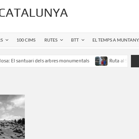
 CATALUNYA
RS
100 CIMS
RUTES
BTT
EL TEMPS A MUNTAN
antuari dels arbres monumentals
Ruta al Salt de Sallent: