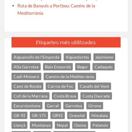
Ruta de Banyuls a Portbou: Camins de la
Mediterrània
Etiquetes més utilitzades
Aiguamolls de l'Empordà
Aigüestortes
alpinisme
Alta Garrotxa
Baix Empordà
Begur
Cadaqués
Cadí-Moixeró
Camins de la Mediterrània
Camí de Ronda
Carros de Foc
Cavalls del Vent
Coll de la Marrana
Costa Brava
Costa Daurada
Excursionisme
Garraf
Garrotxa
Girona
GR-92
GR-175
GR92
Gresolet
Himalaia
Llançà
Muntanya
Nepal
Osona
Palamós