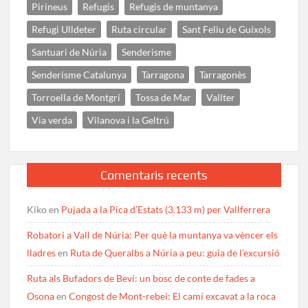
Pirineus
Refugis
Refugis de muntanya
Refugi Ulldeter
Ruta circular
Sant Feliu de Guíxols
Santuari de Núria
Senderisme
Senderisme Catalunya
Tarragona
Tarragonès
Torroella de Montgrí
Tossa de Mar
Vallter
Via verda
Vilanova i la Geltrú
Comentaris recents
Kiko
en
Pujada a la Pica d’Estats (3.133 m) per Vallferrera
Robatori a Vall de Núria: Per què la muntanya va vèncer els
lladres
en
Ruta de Queralbs a Núria a peu: guia de l’excursió
Ruta als Bufadors de Beví: un bosc de conte de fades a
Osona
en
Congost de Mont-rebei: El camí excavat a la roca