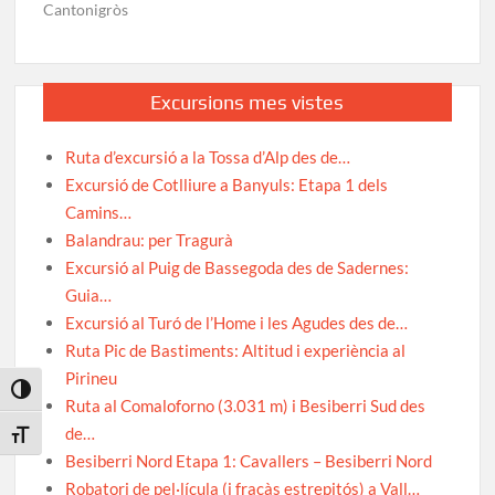
Cantonigròs
Excursions mes vistes
Ruta d’excursió a la Tossa d’Alp des de…
Excursió de Cotlliure a Banyuls: Etapa 1 dels
Camins…
Balandrau: per Tragurà
Excursió al Puig de Bassegoda des de Sadernes:
Guia…
Excursió al Turó de l’Home i les Agudes des de…
Ruta Pic de Bastiments: Altitud i experiència al
Pirineu
Toggle High Contrast
Ruta al Comaloforno (3.031 m) i Besiberri Sud des
de…
Toggle Font size
Besiberri Nord Etapa 1: Cavallers – Besiberri Nord
Robatori de pel·lícula (i fracàs estrepitós) a Vall…