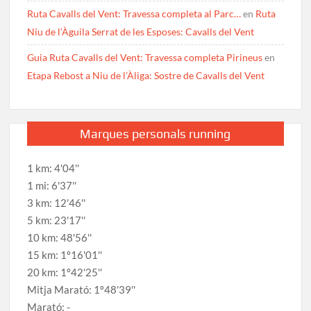
Ruta Cavalls del Vent: Travessa completa al Parc…
en
Ruta
Niu de l’Àguila Serrat de les Esposes: Cavalls del Vent
Guia Ruta Cavalls del Vent: Travessa completa Pirineus
en
Etapa Rebost a Niu de l’Àliga: Sostre de Cavalls del Vent
Marques personals running
1 km: 4'04''
1 mi: 6'37''
3 km: 12'46''
5 km: 23'17''
10 km: 48'56''
15 km: 1º16'01''
20 km: 1º42'25''
Mitja Marató: 1º48'39''
Marató: -