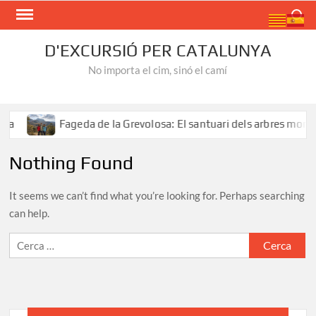
Skip
Search
to
content
D'EXCURSIÓ PER CATALUNYA
No importa el cim, sinó el camí
a
Fageda de la Grevolosa: El santuari dels arbres monum
Nothing Found
It seems we can’t find what you’re looking for. Perhaps searching
can help.
Cerca: