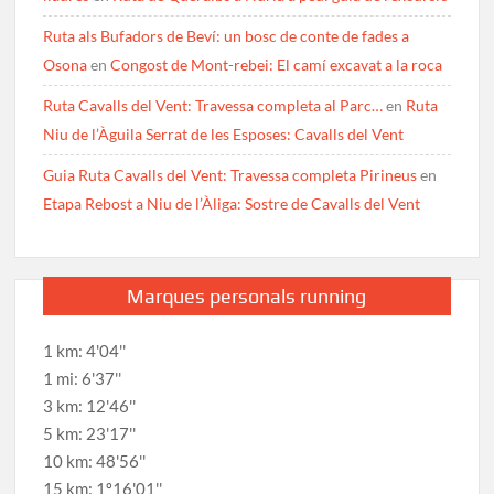
Ruta als Bufadors de Beví: un bosc de conte de fades a
Osona
en
Congost de Mont-rebei: El camí excavat a la roca
Ruta Cavalls del Vent: Travessa completa al Parc…
en
Ruta
Niu de l’Àguila Serrat de les Esposes: Cavalls del Vent
Guia Ruta Cavalls del Vent: Travessa completa Pirineus
en
Etapa Rebost a Niu de l’Àliga: Sostre de Cavalls del Vent
Marques personals running
1 km: 4'04''
1 mi: 6'37''
3 km: 12'46''
5 km: 23'17''
10 km: 48'56''
15 km: 1º16'01''