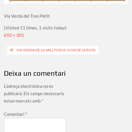
Via Verda del Tren Petit
(Visited 11 times, 1 visits today)
Full
650 × 305
size
Navegació
VIA VERDA DE LA VALL FOSCA: GUIA DE LA RUTA
d'entrades
Deixa un comentari
L'adreça electrònica no es
publicarà.
Els camps necessaris
estan marcats amb
*
Comentari
*