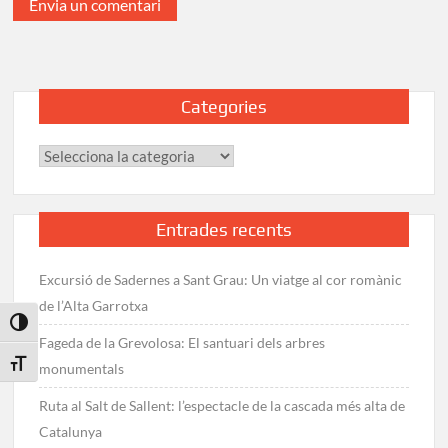
Categories
Categories
Entrades recents
Excursió de Sadernes a Sant Grau: Un viatge al cor romànic
de l’Alta Garrotxa
Toggle High Contrast
Fageda de la Grevolosa: El santuari dels arbres
Toggle Font size
monumentals
Ruta al Salt de Sallent: l’espectacle de la cascada més alta de
Catalunya