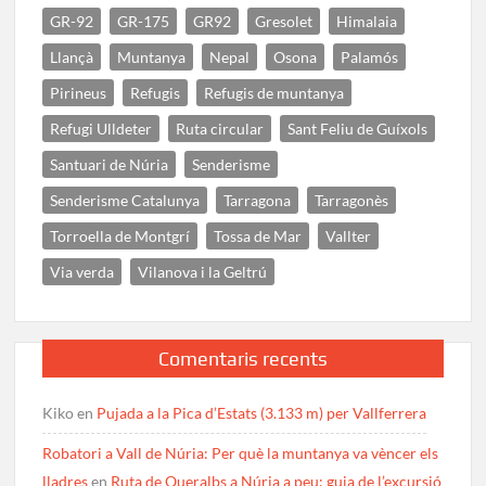
GR-92
GR-175
GR92
Gresolet
Himalaia
Llançà
Muntanya
Nepal
Osona
Palamós
Pirineus
Refugis
Refugis de muntanya
Refugi Ulldeter
Ruta circular
Sant Feliu de Guíxols
Santuari de Núria
Senderisme
Senderisme Catalunya
Tarragona
Tarragonès
Torroella de Montgrí
Tossa de Mar
Vallter
Via verda
Vilanova i la Geltrú
Comentaris recents
Kiko
en
Pujada a la Pica d’Estats (3.133 m) per Vallferrera
Robatori a Vall de Núria: Per què la muntanya va vèncer els
lladres
en
Ruta de Queralbs a Núria a peu: guia de l’excursió