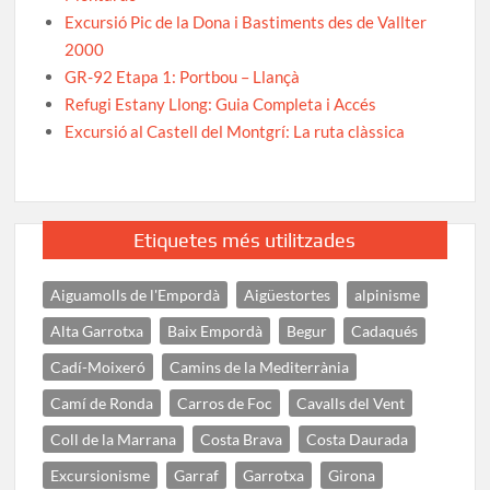
Excursió Pic de la Dona i Bastiments des de Vallter
2000
GR-92 Etapa 1: Portbou – Llançà
Refugi Estany Llong: Guia Completa i Accés
Excursió al Castell del Montgrí: La ruta clàssica
Etiquetes més utilitzades
Aiguamolls de l'Empordà
Aigüestortes
alpinisme
Alta Garrotxa
Baix Empordà
Begur
Cadaqués
Cadí-Moixeró
Camins de la Mediterrània
Camí de Ronda
Carros de Foc
Cavalls del Vent
Coll de la Marrana
Costa Brava
Costa Daurada
Excursionisme
Garraf
Garrotxa
Girona