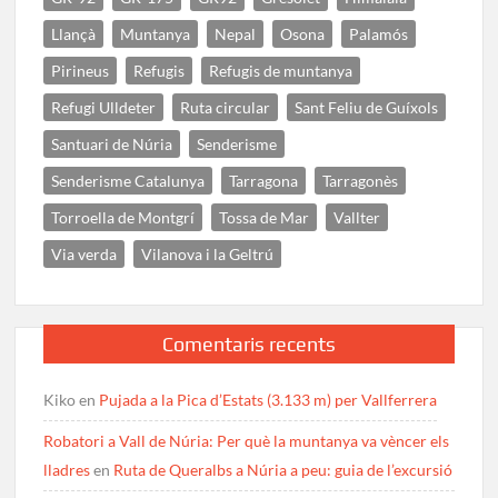
Llançà
Muntanya
Nepal
Osona
Palamós
Pirineus
Refugis
Refugis de muntanya
Refugi Ulldeter
Ruta circular
Sant Feliu de Guíxols
Santuari de Núria
Senderisme
Senderisme Catalunya
Tarragona
Tarragonès
Torroella de Montgrí
Tossa de Mar
Vallter
Via verda
Vilanova i la Geltrú
Comentaris recents
Kiko
en
Pujada a la Pica d’Estats (3.133 m) per Vallferrera
Robatori a Vall de Núria: Per què la muntanya va vèncer els
lladres
en
Ruta de Queralbs a Núria a peu: guia de l’excursió