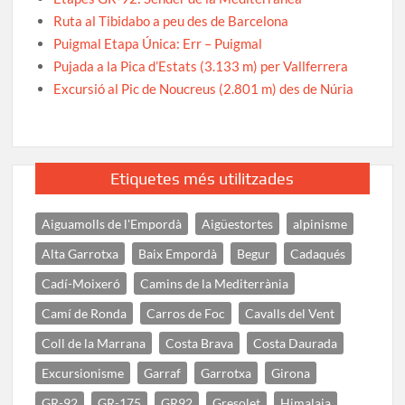
Ruta al Tibidabo a peu des de Barcelona
Puigmal Etapa Única: Err – Puigmal
Pujada a la Pica d’Estats (3.133 m) per Vallferrera
Excursió al Pic de Noucreus (2.801 m) des de Núria
Etiquetes més utilitzades
Aiguamolls de l'Empordà
Aigüestortes
alpinisme
Alta Garrotxa
Baix Empordà
Begur
Cadaqués
Cadí-Moixeró
Camins de la Mediterrània
Camí de Ronda
Carros de Foc
Cavalls del Vent
Coll de la Marrana
Costa Brava
Costa Daurada
Excursionisme
Garraf
Garrotxa
Girona
GR-92
GR-175
GR92
Gresolet
Himalaia