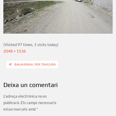
(Visited 97 times, 1 visits today)
Full
2048 × 1536
size
Navegació
BALANDRAU: PER TRAGURÀ
d'entrades
Deixa un comentari
L'adreça electrònica no es
publicarà.
Els camps necessaris
estan marcats amb
*