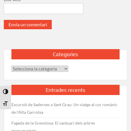
Categories
Categories
Entrades recents
Toggle High Contrast
Toggle Font size
Excursió de Sadernes a Sant Grau: Un viatge al cor romànic
de l’Alta Garrotxa
Fageda de la Grevolosa: El santuari dels arbres
monumentals