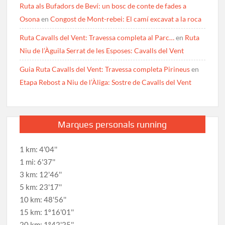
Ruta als Bufadors de Beví: un bosc de conte de fades a
Osona
en
Congost de Mont-rebei: El camí excavat a la roca
Ruta Cavalls del Vent: Travessa completa al Parc…
en
Ruta
Niu de l’Àguila Serrat de les Esposes: Cavalls del Vent
Guia Ruta Cavalls del Vent: Travessa completa Pirineus
en
Etapa Rebost a Niu de l’Àliga: Sostre de Cavalls del Vent
Marques personals running
1 km: 4'04''
1 mi: 6'37''
3 km: 12'46''
5 km: 23'17''
10 km: 48'56''
15 km: 1º16'01''
20 km: 1º42'25''