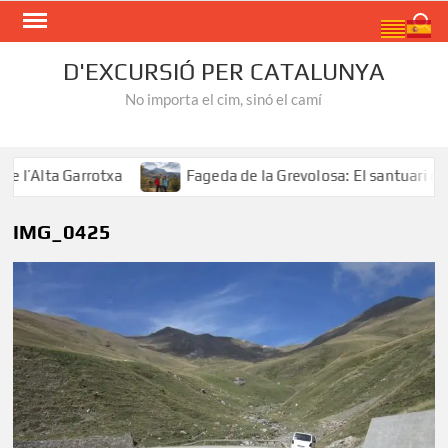
Skip
Search
to
content
D'EXCURSIÓ PER CATALUNYA
No importa el cim, sinó el camí
’Alta Garrotxa
Fageda de la Grevolosa: El santuari dels 
IMG_0425