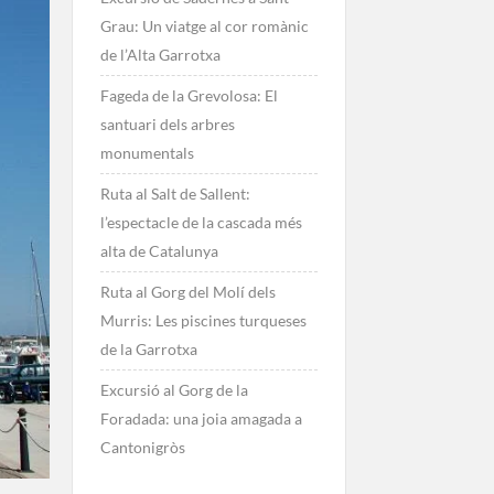
Grau: Un viatge al cor romànic
de l’Alta Garrotxa
Fageda de la Grevolosa: El
santuari dels arbres
monumentals
Ruta al Salt de Sallent:
l’espectacle de la cascada més
alta de Catalunya
Ruta al Gorg del Molí dels
Murris: Les piscines turqueses
de la Garrotxa
Excursió al Gorg de la
Foradada: una joia amagada a
Cantonigròs