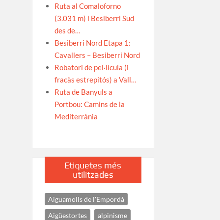
Ruta al Comaloforno
(3.031 m) i Besiberri Sud
des de…
Besiberri Nord Etapa 1:
Cavallers – Besiberri Nord
Robatori de pel·lícula (i
fracàs estrepitós) a Vall…
Ruta de Banyuls a
Portbou: Camins de la
Mediterrània
Etiquetes més
utilitzades
Aiguamolls de l'Empordà
Aigüestortes
alpinisme