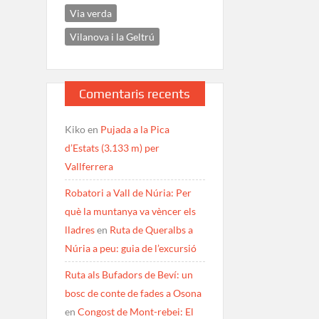
Via verda
Vilanova i la Geltrú
Comentaris recents
Kiko
en
Pujada a la Pica
d’Estats (3.133 m) per
Vallferrera
Robatori a Vall de Núria: Per
què la muntanya va vèncer els
lladres
en
Ruta de Queralbs a
Núria a peu: guia de l’excursió
Ruta als Bufadors de Beví: un
bosc de conte de fades a Osona
en
Congost de Mont-rebei: El