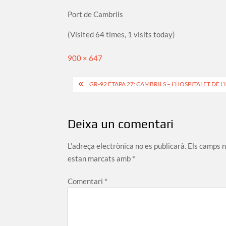
Port de Cambrils
(Visited 64 times, 1 visits today)
Full
900 × 647
size
Navegació
GR-92 ETAPA 27: CAMBRILS – L’HOSPITALET DE L
d'entrades
Deixa un comentari
L'adreça electrònica no es publicarà.
Els camps 
estan marcats amb
*
Comentari
*