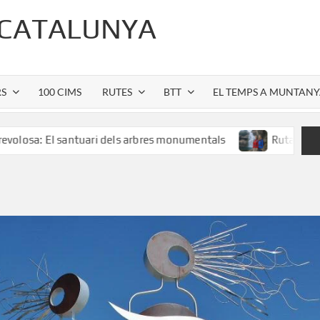
 CATALUNYA
RS
100 CIMS
RUTES
BTT
EL TEMPS A MUNTAN
 santuari dels arbres monumentals
Ruta al Salt de Sallen