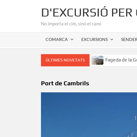
Skip
D'EXCURSIÓ PER
to
content
No importa el cim, sinó el camí
COMARCA
EXCURSIONS
SENDE
or romànic de l’Alta Garrotxa
Fageda de la Grevolosa: El
ÚLTIMES NOVETATS
Port de Cambrils