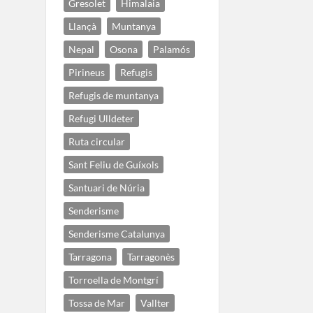
Gresolet
Himalaia
Llançà
Muntanya
Nepal
Osona
Palamós
Pirineus
Refugis
Refugis de muntanya
Refugi Ulldeter
Ruta circular
Sant Feliu de Guíxols
Santuari de Núria
Senderisme
Senderisme Catalunya
Tarragona
Tarragonès
Torroella de Montgrí
Tossa de Mar
Vallter