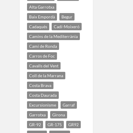
Alta Garrotxa
Baix Empordà
Begur
Cadaqués
Cadí-Moixeró
Camins de la Mediterrània
Camí de Ronda
Carros de Foc
Cavalls del Vent
Coll de la Marrana
Costa Brava
Costa Daurada
Excursionisme
Garraf
Garrotxa
Girona
GR-92
GR-175
GR92