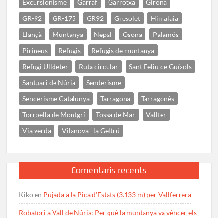
Excursionisme
Garraf
Garrotxa
Girona
GR-92
GR-175
GR92
Gresolet
Himalaia
Llançà
Muntanya
Nepal
Osona
Palamós
Pirineus
Refugis
Refugis de muntanya
Refugi Ulldeter
Ruta circular
Sant Feliu de Guíxols
Santuari de Núria
Senderisme
Senderisme Catalunya
Tarragona
Tarragonès
Torroella de Montgrí
Tossa de Mar
Vallter
Via verda
Vilanova i la Geltrú
Comentaris recents
Kiko
en
Pujada a la Pica d’Estats (3.133 m) per Vallferrera
Robatori a Vall de Núria: Per què la muntanya va vèncer els