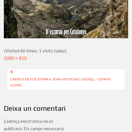
(Visited 46 times, 1 visits today)
Full
1080 × 810
size
Navegació
CARROS DE FOC ETAPA 4: JOAN VENTOSA I CALVELL – ESTANY
d'entrades
LLONG
Deixa un comentari
L'adreça electrònica no es
publicarà.
Els camps necessaris