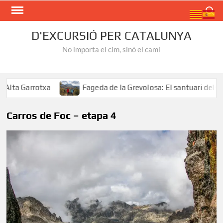
Skip
Search
to
content
D'EXCURSIÓ PER CATALUNYA
No importa el cim, sinó el camí
a Garrotxa
Fageda de la Grevolosa: El santuari dels arb
Carros de Foc – etapa 4