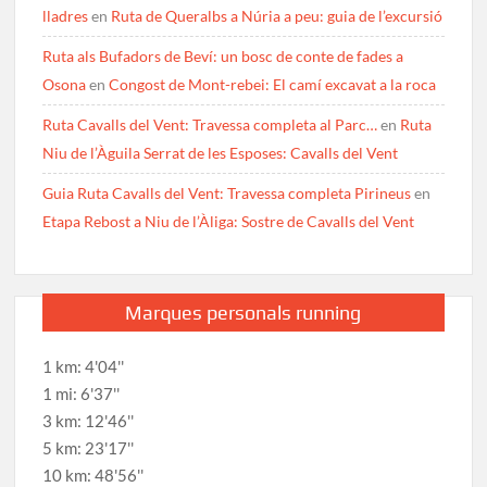
lladres
en
Ruta de Queralbs a Núria a peu: guia de l’excursió
Ruta als Bufadors de Beví: un bosc de conte de fades a
Osona
en
Congost de Mont-rebei: El camí excavat a la roca
Ruta Cavalls del Vent: Travessa completa al Parc…
en
Ruta
Niu de l’Àguila Serrat de les Esposes: Cavalls del Vent
Guia Ruta Cavalls del Vent: Travessa completa Pirineus
en
Etapa Rebost a Niu de l’Àliga: Sostre de Cavalls del Vent
Marques personals running
1 km: 4'04''
1 mi: 6'37''
3 km: 12'46''
5 km: 23'17''
10 km: 48'56''