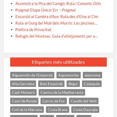
Ascensió a la Pica del Canigó: Ruta i Consells Útils
Puigmal Etapa Única: Err – Puigmal
Excursió al Cambra d’Ase: Ruta des d’Eina al Cim
Ruta al Gorg del Molí dels Murris: Les piscines…
Política de Privacitat
Refugis del Montsec: Guia d’allotjaments per a…
Etiquetes més utilitzades
Aiguamolls de l'Empordà
Aigüestortes
alpinisme
Alta Garrotxa
Baix Empordà
Begur
Cadaqués
Cadí-Moixeró
Camins de la Mediterrània
Camí de Ronda
Carros de Foc
Cavalls del Vent
Coll de la Marrana
Costa Brava
Costa Daurada