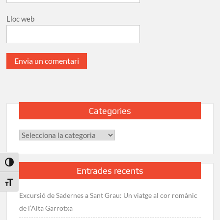
Lloc web
Categories
Categories
Toggle High Contrast
Entrades recents
Toggle Font size
Excursió de Sadernes a Sant Grau: Un viatge al cor romànic
de l’Alta Garrotxa