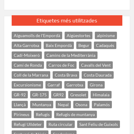
Etiquetes més utilitzades
Aiguamolls de l'Empordà
Aigüestortes
alpinisme
Alta Garrotxa
Baix Empordà
Begur
Cadaqués
Cadí-Moixeró
Camins de la Mediterrània
Camí de Ronda
Carros de Foc
Cavalls del Vent
Coll de la Marrana
Costa Brava
Costa Daurada
Excursionisme
Garraf
Garrotxa
Girona
GR-92
GR-175
GR92
Gresolet
Himalaia
Llançà
Muntanya
Nepal
Osona
Palamós
Pirineus
Refugis
Refugis de muntanya
Refugi Ulldeter
Ruta circular
Sant Feliu de Guíxols