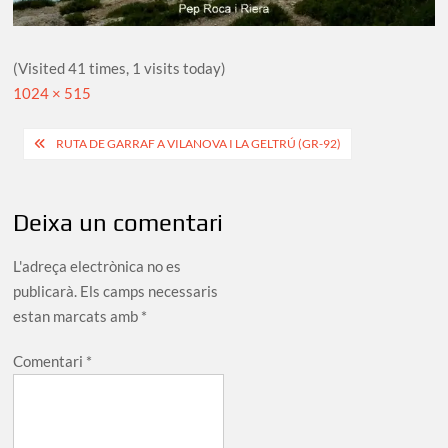
(Visited 41 times, 1 visits today)
Full
1024 × 515
size
Navegació
RUTA DE GARRAF A VILANOVA I LA GELTRÚ (GR-92)
d'entrades
Deixa un comentari
L'adreça electrònica no es
publicarà.
Els camps necessaris
estan marcats amb
*
Comentari
*