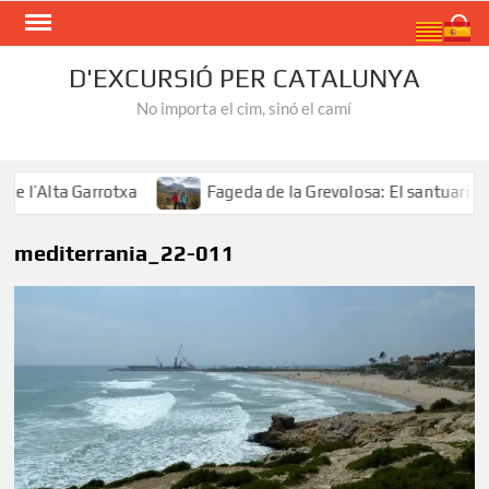
Skip
Search
to
content
D'EXCURSIÓ PER CATALUNYA
No importa el cim, sinó el camí
l’Alta Garrotxa
Fageda de la Grevolosa: El santuari dels
mediterrania_22-011