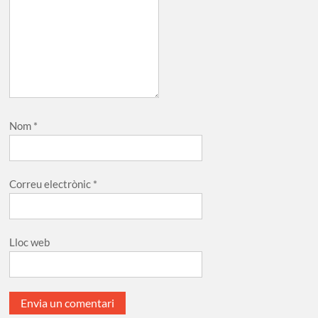
Nom
*
Correu electrònic
*
Lloc web