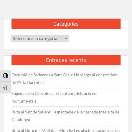
Categories
Categories
Entrades recents
Excursió de Sadernes a Sant Grau: Un viatge al cor romànic
Toggle High Contrast
de l’Alta Garrotxa
Toggle Font size
Fageda de la Grevolosa: El santuari dels arbres
monumentals
Ruta al Salt de Sallent: l’espectacle de la cascada més alta de
Catalunya
Ruta al Gorg del Molí dels Murris: Les piscines turqueses de