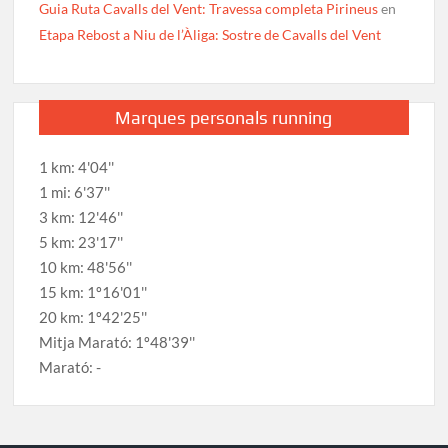
Guia Ruta Cavalls del Vent: Travessa completa Pirineus
en
Etapa Rebost a Niu de l’Àliga: Sostre de Cavalls del Vent
Marques personals running
1 km: 4'04''
1 mi: 6'37''
3 km: 12'46''
5 km: 23'17''
10 km: 48'56''
15 km: 1º16'01''
20 km: 1º42'25''
Mitja Marató: 1º48'39''
Marató: -