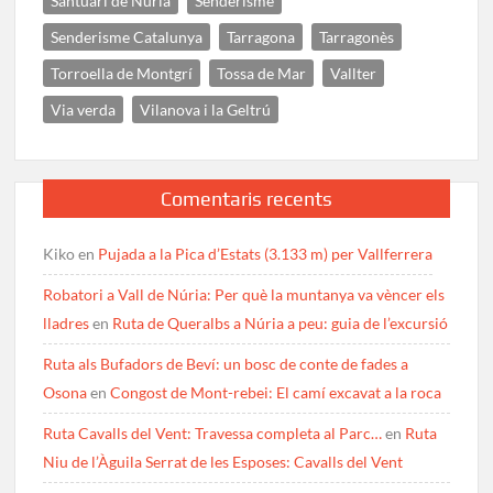
Santuari de Núria
Senderisme
Senderisme Catalunya
Tarragona
Tarragonès
Torroella de Montgrí
Tossa de Mar
Vallter
Via verda
Vilanova i la Geltrú
Comentaris recents
Kiko
en
Pujada a la Pica d’Estats (3.133 m) per Vallferrera
Robatori a Vall de Núria: Per què la muntanya va vèncer els
lladres
en
Ruta de Queralbs a Núria a peu: guia de l’excursió
Ruta als Bufadors de Beví: un bosc de conte de fades a
Osona
en
Congost de Mont-rebei: El camí excavat a la roca
Ruta Cavalls del Vent: Travessa completa al Parc…
en
Ruta
Niu de l’Àguila Serrat de les Esposes: Cavalls del Vent