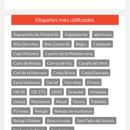
Etiquetes més utilitzades
Aiguamolls de l'Empordà
Aigüestortes
alpinisme
Alta Garrotxa
Baix Empordà
Begur
Cadaqués
Cadí-Moixeró
Camins de la Mediterrània
Camí de Ronda
Carros de Foc
Cavalls del Vent
Coll de la Marrana
Costa Brava
Costa Daurada
Excursionisme
Garraf
Garrotxa
Girona
GR-92
GR-175
GR92
Gresolet
Himalaia
Llançà
Muntanya
Nepal
Osona
Palamós
Pirineus
Refugis
Refugis de muntanya
Refugi Ulldeter
Ruta circular
Sant Feliu de Guíxols