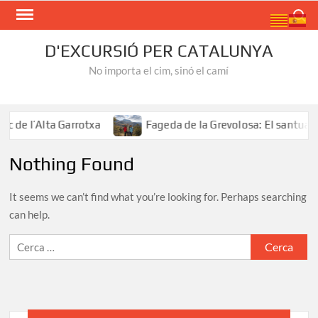
Skip
Search
to
content
D'EXCURSIÓ PER CATALUNYA
No importa el cim, sinó el camí
 de l’Alta Garrotxa
Fageda de la Grevolosa: El santuari
Nothing Found
It seems we can’t find what you’re looking for. Perhaps searching
can help.
Cerca: