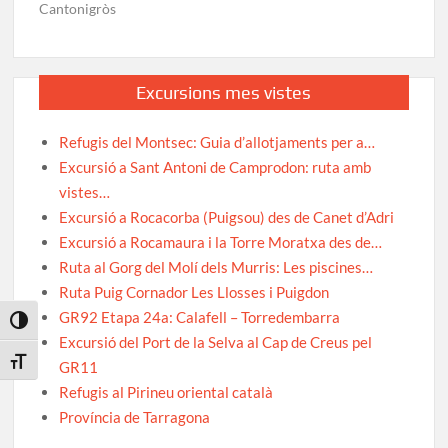
Cantonigròs
Excursions mes vistes
Refugis del Montsec: Guia d’allotjaments per a…
Excursió a Sant Antoni de Camprodon: ruta amb
vistes…
Excursió a Rocacorba (Puigsou) des de Canet d’Adri
Excursió a Rocamaura i la Torre Moratxa des de…
Ruta al Gorg del Molí dels Murris: Les piscines…
Ruta Puig Cornador Les Llosses i Puigdon
GR92 Etapa 24a: Calafell – Torredembarra
Toggle High Contrast
Excursió del Port de la Selva al Cap de Creus pel
Toggle Font size
GR11
Refugis al Pirineu oriental català
Província de Tarragona