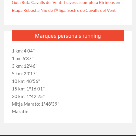
Guia Ruta Cavalls del Vent: Travessa completa Pirineus
en
Etapa Rebost a Niu de l’Àliga: Sostre de Cavalls del Vent
Marques personals running
1 km: 4'04''
1 mi: 6'37''
3 km: 12'46''
5 km: 23'17''
10 km: 48'56''
15 km: 1º16'01''
20 km: 1º42'25''
Mitja Marató: 1º48'39''
Marató: -