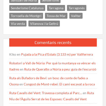
Santuari de Núria
Senderisme
Senderisme Catalunya
Tarragona
Tarragonès
Torroella de Montgrí
Tossa de Mar
Vallter
Via verda
Vilanova i la Geltrú
Comentaris recents
Kiko
en
Pujada a la Pica d’Estats (3.133 m) per Vallferrera
Robatori a Vall de Núria: Per què la muntanya va vèncer els
lladres
en
Ruta de Queralbs a Núria a peu: guia de l’excursió
Ruta als Bufadors de Beví: un bosc de conte de fades a
Osona
en
Congost de Mont-rebei: El camí excavat a la roca
Ruta Cavalls del Vent: Travessa completa al Parc…
en
Ruta
Niu de l’Àguila Serrat de les Esposes: Cavalls del Vent