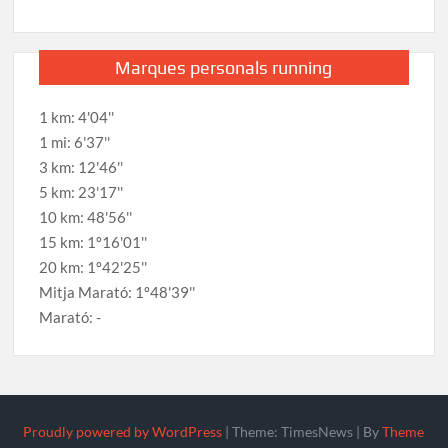
Marques personals running
1 km: 4'04''
1 mi: 6'37''
3 km: 12'46''
5 km: 23'17''
10 km: 48'56''
15 km: 1º16'01''
20 km: 1º42'25''
Mitja Marató: 1º48'39''
Marató: -
Proudly powered by WordPress
|
Theme: TimesNews
|
By
Theme