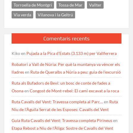
Torroella de Montgrí
Tossa de Mar
Vallter
Via verda
Vilanova i la Geltrú
Comentaris recents
Kiko
en
Pujada a la Pica d’Estats (3.133 m) per Vallferrera
Robatori a Vall de Núria: Per què la muntanya va vèncer els
lladres
en
Ruta de Queralbs a Núria a peu: guia de l’excursió
Ruta als Bufadors de Beví: un bosc de conte de fades a
Osona
en
Congost de Mont-rebei: El camí excavat a la roca
Ruta Cavalls del Vent: Travessa completa al Parc…
en
Ruta
Niu de l’Àguila Serrat de les Esposes: Cavalls del Vent
Guia Ruta Cavalls del Vent: Travessa completa Pirineus
en
Etapa Rebost a Niu de l’Àliga: Sostre de Cavalls del Vent