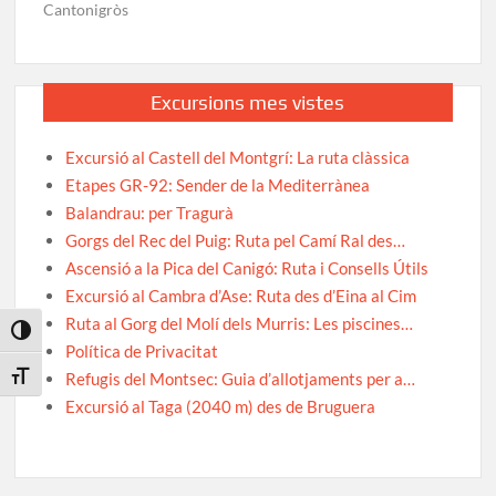
Cantonigròs
Excursions mes vistes
Excursió al Castell del Montgrí: La ruta clàssica
Etapes GR-92: Sender de la Mediterrànea
Balandrau: per Tragurà
Gorgs del Rec del Puig: Ruta pel Camí Ral des…
Ascensió a la Pica del Canigó: Ruta i Consells Útils
Excursió al Cambra d’Ase: Ruta des d’Eina al Cim
Ruta al Gorg del Molí dels Murris: Les piscines…
Toggle High Contrast
Política de Privacitat
Refugis del Montsec: Guia d’allotjaments per a…
Toggle Font size
Excursió al Taga (2040 m) des de Bruguera