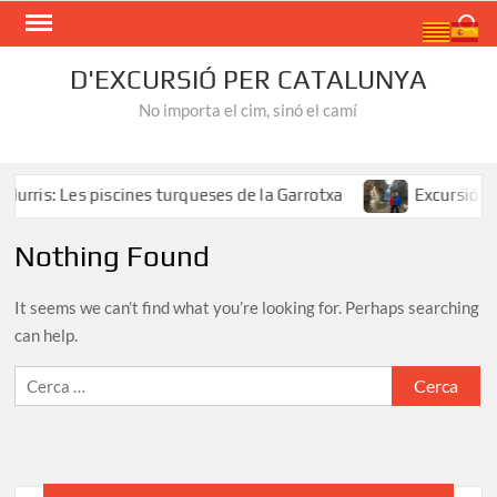
Skip
Search
to
content
D'EXCURSIÓ PER CATALUNYA
No importa el cim, sinó el camí
urris: Les piscines turqueses de la Garrotxa
Excursió al 
Nothing Found
It seems we can’t find what you’re looking for. Perhaps searching
can help.
Cerca: