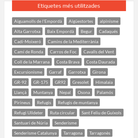
Etiquetes més utilitzades
Aiguamolls de l'Empordà
Aigüestortes
alpinisme
Alta Garrotxa
Baix Empordà
Begur
Cadaqués
Cadí-Moixeró
Camins de la Mediterrània
Camí de Ronda
Carros de Foc
Cavalls del Vent
Coll de la Marrana
Costa Brava
Costa Daurada
Excursionisme
Garraf
Garrotxa
Girona
GR-92
GR-175
GR92
Gresolet
Himalaia
Llançà
Muntanya
Nepal
Osona
Palamós
Pirineus
Refugis
Refugis de muntanya
Refugi Ulldeter
Ruta circular
Sant Feliu de Guíxols
Santuari de Núria
Senderisme
Senderisme Catalunya
Tarragona
Tarragonès