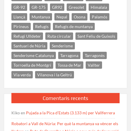
GR-92
GR-175
GR92
Gresolet
Himalaia
Llançà
Muntanya
Nepal
Osona
Palamós
Pirineus
Refugis
Refugis de muntanya
Refugi Ulldeter
Ruta circular
Sant Feliu de Guíxols
Santuari de Núria
Senderisme
Senderisme Catalunya
Tarragona
Tarragonès
Torroella de Montgrí
Tossa de Mar
Vallter
Via verda
Vilanova i la Geltrú
Comentaris recents
Kiko
en
Pujada a la Pica d’Estats (3.133 m) per Vallferrera
Robatori a Vall de Núria: Per què la muntanya va vèncer els