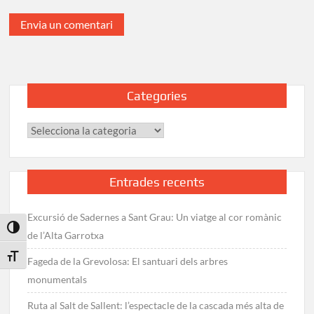
Categories
Categories
Entrades recents
Excursió de Sadernes a Sant Grau: Un viatge al cor romànic
Toggle High Contrast
de l’Alta Garrotxa
Toggle Font size
Fageda de la Grevolosa: El santuari dels arbres
monumentals
Ruta al Salt de Sallent: l’espectacle de la cascada més alta de