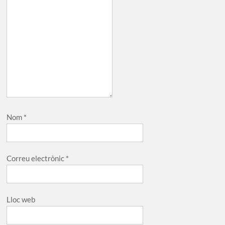
Nom
*
Correu electrònic
*
Lloc web