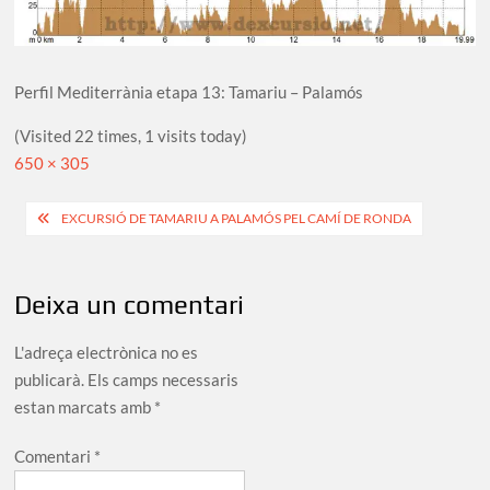
Perfil Mediterrània etapa 13: Tamariu – Palamós
(Visited 22 times, 1 visits today)
Full
650 × 305
size
Navegació
EXCURSIÓ DE TAMARIU A PALAMÓS PEL CAMÍ DE RONDA
d'entrades
Deixa un comentari
L'adreça electrònica no es
publicarà.
Els camps necessaris
estan marcats amb
*
Comentari
*