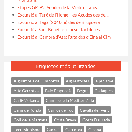
Etapes GR-92: Sender de la Mediterrànea
Excursió al Turó de l’Home i les Agudes des de…
Excursió al Taga (2040 m) des de Bruguera
Excursió a Sant Benet: el cim solitari de les…
Excursió al Cambra d’Ase: Ruta des d’Eina al Cim
Etiquetes més utilitzades
Aiguamolls de l'Empordà
Aigüestortes
alpinisme
Alta Garrotxa
Baix Empordà
Begur
Cadaqués
Cadí-Moixeró
Camins de la Mediterrània
Camí de Ronda
Carros de Foc
Cavalls del Vent
Coll de la Marrana
Costa Brava
Costa Daurada
Excursionisme
Garraf
Garrotxa
Girona