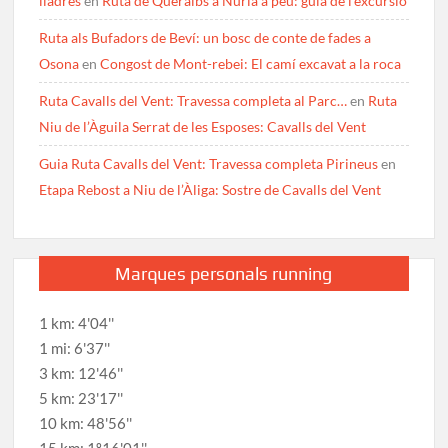
lladres
en
Ruta de Queralbs a Núria a peu: guia de l’excursió
Ruta als Bufadors de Beví: un bosc de conte de fades a
Osona
en
Congost de Mont-rebei: El camí excavat a la roca
Ruta Cavalls del Vent: Travessa completa al Parc…
en
Ruta
Niu de l’Àguila Serrat de les Esposes: Cavalls del Vent
Guia Ruta Cavalls del Vent: Travessa completa Pirineus
en
Etapa Rebost a Niu de l’Àliga: Sostre de Cavalls del Vent
Marques personals running
1 km: 4'04''
1 mi: 6'37''
3 km: 12'46''
5 km: 23'17''
10 km: 48'56''