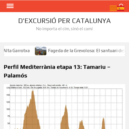
Skip
Search
to
content
D'EXCURSIÓ PER CATALUNYA
No importa el cim, sinó el camí
lta Garrotxa
Fageda de la Grevolosa: El santuari dels ar
Perfil Mediterrània etapa 13: Tamariu –
Palamós