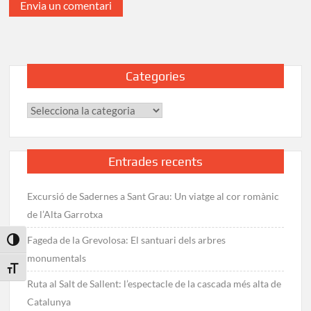
Categories
Categories
Entrades recents
Excursió de Sadernes a Sant Grau: Un viatge al cor romànic
de l’Alta Garrotxa
Fageda de la Grevolosa: El santuari dels arbres
Toggle High Contrast
monumentals
Toggle Font size
Ruta al Salt de Sallent: l’espectacle de la cascada més alta de
Catalunya