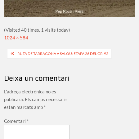
(Visited 40 times, 1 visits today)
Full
1024 × 584
size
Navegació
RUTA DE TARRAGONA A SALOU: ETAPA 26 DEL GR-92
d'entrades
Deixa un comentari
L'adreça electrònica no es
publicarà.
Els camps necessaris
estan marcats amb
*
Comentari
*