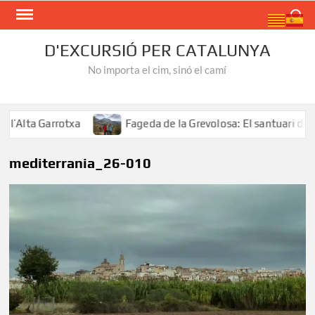
Skip
Search
to
content
D'EXCURSIÓ PER CATALUNYA
No importa el cim, sinó el camí
Alta Garrotxa
Fageda de la Grevolosa: El santuari dels 
mediterrania_26-010