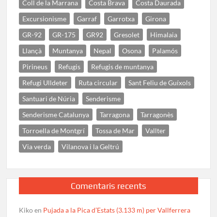
Coll de la Marrana
Costa Brava
Costa Daurada
Excursionisme
Garraf
Garrotxa
Girona
GR-92
GR-175
GR92
Gresolet
Himalaia
Llançà
Muntanya
Nepal
Osona
Palamós
Pirineus
Refugis
Refugis de muntanya
Refugi Ulldeter
Ruta circular
Sant Feliu de Guíxols
Santuari de Núria
Senderisme
Senderisme Catalunya
Tarragona
Tarragonès
Torroella de Montgrí
Tossa de Mar
Vallter
Via verda
Vilanova i la Geltrú
Comentaris recents
Kiko
en
Pujada a la Pica d’Estats (3.133 m) per Vallferrera