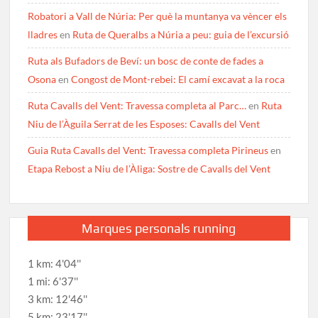
Robatori a Vall de Núria: Per què la muntanya va vèncer els
lladres
en
Ruta de Queralbs a Núria a peu: guia de l’excursió
Ruta als Bufadors de Beví: un bosc de conte de fades a
Osona
en
Congost de Mont-rebei: El camí excavat a la roca
Ruta Cavalls del Vent: Travessa completa al Parc…
en
Ruta
Niu de l’Àguila Serrat de les Esposes: Cavalls del Vent
Guia Ruta Cavalls del Vent: Travessa completa Pirineus
en
Etapa Rebost a Niu de l’Àliga: Sostre de Cavalls del Vent
Marques personals running
1 km: 4'04''
1 mi: 6'37''
3 km: 12'46''
5 km: 23'17''