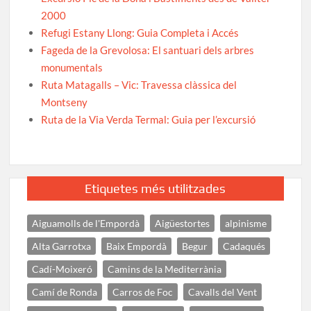
2000
Refugi Estany Llong: Guia Completa i Accés
Fageda de la Grevolosa: El santuari dels arbres
monumentals
Ruta Matagalls – Vic: Travessa clàssica del
Montseny
Ruta de la Via Verda Termal: Guia per l’excursió
Etiquetes més utilitzades
Aiguamolls de l'Empordà
Aigüestortes
alpinisme
Alta Garrotxa
Baix Empordà
Begur
Cadaqués
Cadí-Moixeró
Camins de la Mediterrània
Camí de Ronda
Carros de Foc
Cavalls del Vent