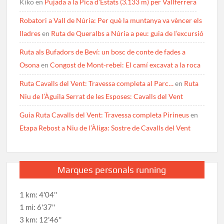
Kiko
en
Pujada a la Pica d’Estats (3.133 m) per Vallferrera
Robatori a Vall de Núria: Per què la muntanya va vèncer els
lladres
en
Ruta de Queralbs a Núria a peu: guia de l’excursió
Ruta als Bufadors de Beví: un bosc de conte de fades a
Osona
en
Congost de Mont-rebei: El camí excavat a la roca
Ruta Cavalls del Vent: Travessa completa al Parc…
en
Ruta
Niu de l’Àguila Serrat de les Esposes: Cavalls del Vent
Guia Ruta Cavalls del Vent: Travessa completa Pirineus
en
Etapa Rebost a Niu de l’Àliga: Sostre de Cavalls del Vent
Marques personals running
1 km: 4'04''
1 mi: 6'37''
3 km: 12'46''