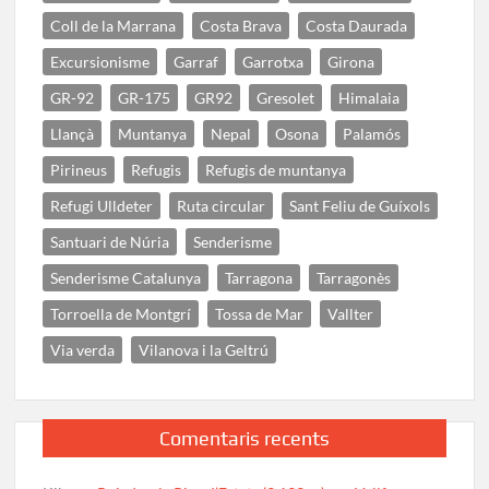
Coll de la Marrana
Costa Brava
Costa Daurada
Excursionisme
Garraf
Garrotxa
Girona
GR-92
GR-175
GR92
Gresolet
Himalaia
Llançà
Muntanya
Nepal
Osona
Palamós
Pirineus
Refugis
Refugis de muntanya
Refugi Ulldeter
Ruta circular
Sant Feliu de Guíxols
Santuari de Núria
Senderisme
Senderisme Catalunya
Tarragona
Tarragonès
Torroella de Montgrí
Tossa de Mar
Vallter
Via verda
Vilanova i la Geltrú
Comentaris recents