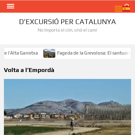
Skip
Search
to
content
D'EXCURSIÓ PER CATALUNYA
No importa el cim, sinó el camí
l’Alta Garrotxa
Fageda de la Grevolosa: El santuari dels
Volta a l’Empordà