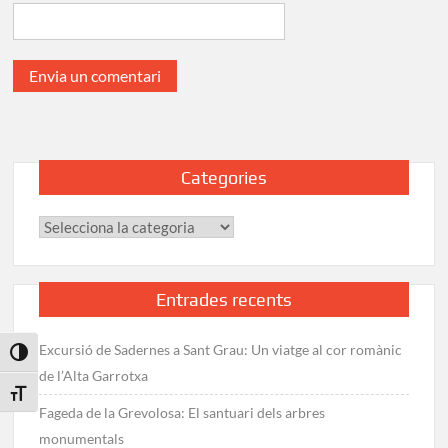
Categories
Categories
Entrades recents
Excursió de Sadernes a Sant Grau: Un viatge al cor romànic
Toggle High Contrast
de l’Alta Garrotxa
Toggle Font size
Fageda de la Grevolosa: El santuari dels arbres
monumentals