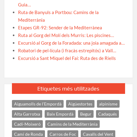
Guia…
Ruta de Banyuls a Portbou: Camins de la
Mediterrània
Etapes GR-92: Sender de la Mediterrànea
Ruta al Gorg del Molí dels Murris: Les piscines…
Excursió al Gorg de la Foradada: una joia amagada a…
Robatori de pel·lícula (i fracàs estrepitós) a Vall…
Excursió a Sant Miquel del Fai: Ruta des de Riells
Etiquetes més utilitzades
Aiguamolls de l'Empordà
Aigüestortes
alpinisme
Alta Garrotxa
Baix Empordà
Begur
Cadaqués
Cadí-Moixeró
Camins de la Mediterrània
Camí de Ronda
Carros de Foc
Cavalls del Vent