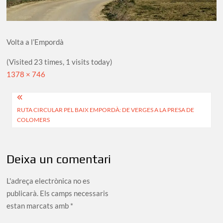
Volta a l’Empordà
(Visited 23 times, 1 visits today)
Full
1378 × 746
size
Navegació
RUTA CIRCULAR PEL BAIX EMPORDÀ: DE VERGES A LA PRESA DE
d'entrades
COLOMERS
Deixa un comentari
L'adreça electrònica no es
publicarà.
Els camps necessaris
estan marcats amb
*