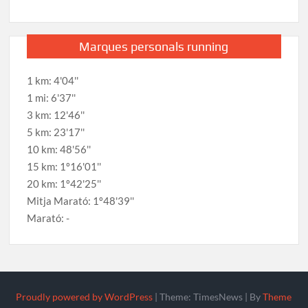
Marques personals running
1 km: 4'04''
1 mi: 6'37''
3 km: 12'46''
5 km: 23'17''
10 km: 48'56''
15 km: 1º16'01''
20 km: 1º42'25''
Mitja Marató: 1º48'39''
Marató: -
Proudly powered by WordPress
|
Theme: TimesNews
|
By
Theme