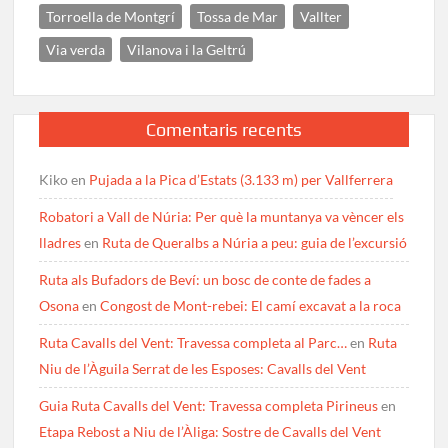
Torroella de Montgrí
Tossa de Mar
Vallter
Via verda
Vilanova i la Geltrú
Comentaris recents
Kiko
en
Pujada a la Pica d’Estats (3.133 m) per Vallferrera
Robatori a Vall de Núria: Per què la muntanya va vèncer els
lladres
en
Ruta de Queralbs a Núria a peu: guia de l’excursió
Ruta als Bufadors de Beví: un bosc de conte de fades a
Osona
en
Congost de Mont-rebei: El camí excavat a la roca
Ruta Cavalls del Vent: Travessa completa al Parc…
en
Ruta
Niu de l’Àguila Serrat de les Esposes: Cavalls del Vent
Guia Ruta Cavalls del Vent: Travessa completa Pirineus
en
Etapa Rebost a Niu de l’Àliga: Sostre de Cavalls del Vent