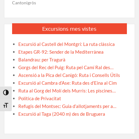
Cantonigròs
Excursions mes vistes
Excursió al Castell del Montgrí: La ruta clàssica
Etapes GR-92: Sender de la Mediterrànea
Balandrau: per Tragurà
Gorgs del Rec del Puig: Ruta pel Camí Ral des…
Ascensió a la Pica del Canigó: Ruta i Consells Útils
Excursió al Cambra d’Ase: Ruta des d’Eina al Cim
Ruta al Gorg del Molí dels Murris: Les piscines…
Toggle High Contrast
Política de Privacitat
Refugis del Montsec: Guia d’allotjaments per a…
Toggle Font size
Excursió al Taga (2040 m) des de Bruguera