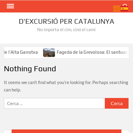
Skip
Search
to
content
D'EXCURSIÓ PER CATALUNYA
No importa el cim, sinó el camí
e l’Alta Garrotxa
Fageda de la Grevolosa: El santuari d
Nothing Found
It seems we can’t find what you’re looking for. Perhaps searching
can help.
Cerca: