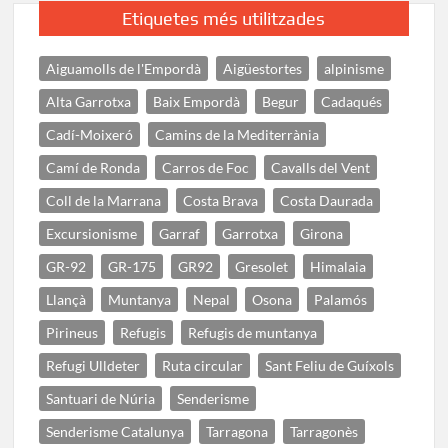
Etiquetes més utilitzades
Aiguamolls de l'Empordà
Aigüestortes
alpinisme
Alta Garrotxa
Baix Empordà
Begur
Cadaqués
Cadí-Moixeró
Camins de la Mediterrània
Camí de Ronda
Carros de Foc
Cavalls del Vent
Coll de la Marrana
Costa Brava
Costa Daurada
Excursionisme
Garraf
Garrotxa
Girona
GR-92
GR-175
GR92
Gresolet
Himalaia
Llançà
Muntanya
Nepal
Osona
Palamós
Pirineus
Refugis
Refugis de muntanya
Refugi Ulldeter
Ruta circular
Sant Feliu de Guíxols
Santuari de Núria
Senderisme
Senderisme Catalunya
Tarragona
Tarragonès