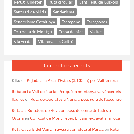
Refugi Ulldeter
Ruta circular
Sant Feliu de Guíxols
Santuari de Núria
Senderisme
Senderisme Catalunya
Tarragona
Tarragonès
Torroella de Montgrí
Tossa de Mar
Vallter
Via verda
Vilanova i la Geltrú
Comentaris recents
Kiko
en
Pujada a la Pica d’Estats (3.133 m) per Vallferrera
Robatori a Vall de Núria: Per què la muntanya va vèncer els
lladres
en
Ruta de Queralbs a Núria a peu: guia de l’excursió
Ruta als Bufadors de Beví: un bosc de conte de fades a
Osona
en
Congost de Mont-rebei: El camí excavat a la roca
Ruta Cavalls del Vent: Travessa completa al Parc…
en
Ruta