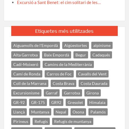
Excursió a Sant Benet: el cim solitari de les…
Etiquetes més utilitzades
Aiguamolls de l'Empordà
Aigüestortes
alpinisme
Alta Garrotxa
Baix Empordà
Begur
Cadaqués
Cadí-Moixeró
Camins de la Mediterrània
Camí de Ronda
Carros de Foc
Cavalls del Vent
Coll de la Marrana
Costa Brava
Costa Daurada
Excursionisme
Garraf
Garrotxa
Girona
GR-92
GR-175
GR92
Gresolet
Himalaia
Llançà
Muntanya
Nepal
Osona
Palamós
Pirineus
Refugis
Refugis de muntanya