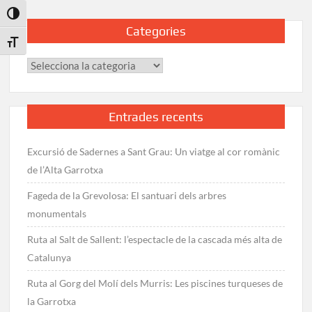
Toggle High Contrast
Categories
Toggle Font size
Categories
Entrades recents
Excursió de Sadernes a Sant Grau: Un viatge al cor romànic
de l’Alta Garrotxa
Fageda de la Grevolosa: El santuari dels arbres
monumentals
Ruta al Salt de Sallent: l’espectacle de la cascada més alta de
Catalunya
Ruta al Gorg del Molí dels Murris: Les piscines turqueses de
la Garrotxa