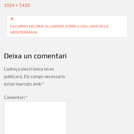
Full
1024 × 1420
size
Navegació
EXCURSIÓ DEL PRAT AL GARRAF: ETAPA 21 DEL CAMÍ DE LA
d'entrades
MEDITERRÀNIA
Deixa un comentari
L'adreça electrònica no es
publicarà.
Els camps necessaris
estan marcats amb
*
Comentari
*