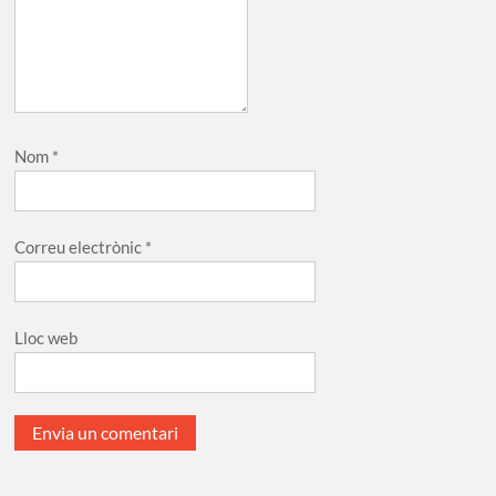
Nom
*
Correu electrònic
*
Lloc web