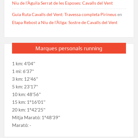
Niu de l’Àguila Serrat de les Esposes: Cavalls del Vent
Guia Ruta Cavalls del Vent: Travessa completa Pirineus
en
Etapa Rebost a Niu de l’Àliga: Sostre de Cavalls del Vent
Marques personals running
1 km: 4'04''
1 mi: 6'37''
3 km: 12'46''
5 km: 23'17''
10 km: 48'56''
15 km: 1º16'01''
20 km: 1º42'25''
Mitja Marató: 1º48'39''
Marató: -