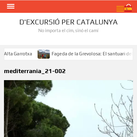
Skip
Search
to
content
D'EXCURSIÓ PER CATALUNYA
No importa el cim, sinó el camí
a Garrotxa
Fageda de la Grevolosa: El santuari dels arbr
mediterrania_21-002