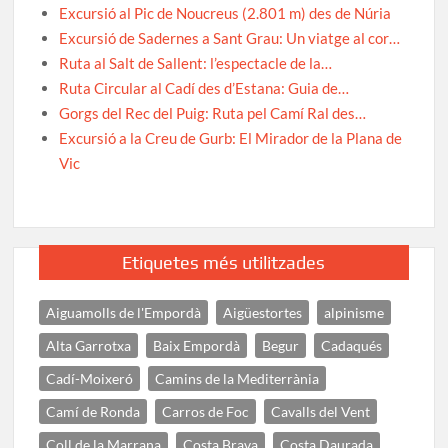
Excursió al Pic de Noucreus (2.801 m) des de Núria
Excursió de Sadernes a Sant Grau: Un viatge al cor…
Ruta al Salt de Sallent: l’espectacle de la…
Ruta Circular al Cadí des d’Estana: Guia de…
Gorgs del Rec del Puig: Ruta pel Camí Ral des…
Excursió a la Creu de Gurb: El Mirador de la Plana de
Vic
Etiquetes més utilitzades
Aiguamolls de l'Empordà
Aigüestortes
alpinisme
Alta Garrotxa
Baix Empordà
Begur
Cadaqués
Cadí-Moixeró
Camins de la Mediterrània
Camí de Ronda
Carros de Foc
Cavalls del Vent
Coll de la Marrana
Costa Brava
Costa Daurada