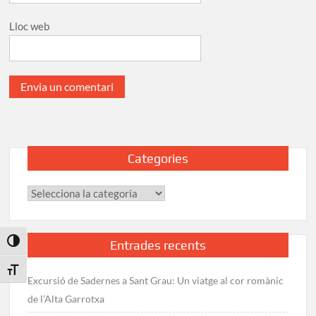
Lloc web
Categories
Categories
Toggle High Contrast
Entrades recents
Toggle Font size
Excursió de Sadernes a Sant Grau: Un viatge al cor romànic
de l’Alta Garrotxa