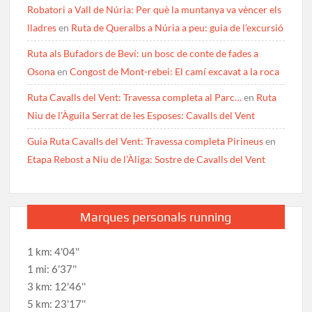
Robatori a Vall de Núria: Per què la muntanya va vèncer els
lladres
en
Ruta de Queralbs a Núria a peu: guia de l’excursió
Ruta als Bufadors de Beví: un bosc de conte de fades a
Osona
en
Congost de Mont-rebei: El camí excavat a la roca
Ruta Cavalls del Vent: Travessa completa al Parc…
en
Ruta
Niu de l’Àguila Serrat de les Esposes: Cavalls del Vent
Guia Ruta Cavalls del Vent: Travessa completa Pirineus
en
Etapa Rebost a Niu de l’Àliga: Sostre de Cavalls del Vent
Marques personals running
1 km: 4'04''
1 mi: 6'37''
3 km: 12'46''
5 km: 23'17''