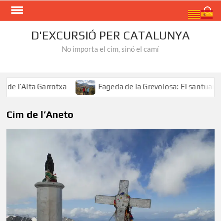
Skip
Search
to
content
D'EXCURSIÓ PER CATALUNYA
No importa el cim, sinó el camí
 l’Alta Garrotxa
Fageda de la Grevolosa: El santuari del
Cim de l’Aneto