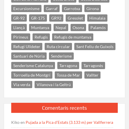
Excursionisme
Garraf
Garrotxa
Girona
GR-92
GR-175
GR92
Gresolet
Himalaia
Llançà
Muntanya
Nepal
Osona
Palamós
Pirineus
Refugis
Refugis de muntanya
Refugi Ulldeter
Ruta circular
Sant Feliu de Guíxols
Santuari de Núria
Senderisme
Senderisme Catalunya
Tarragona
Tarragonès
Torroella de Montgrí
Tossa de Mar
Vallter
Via verda
Vilanova i la Geltrú
Comentaris recents
Kiko
en
Pujada a la Pica d’Estats (3.133 m) per Vallferrera