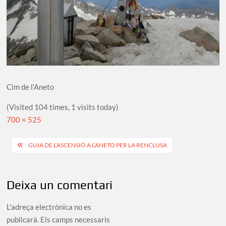
Cim de l’Aneto
(Visited 104 times, 1 visits today)
Full
700 × 525
size
Navegació
GUIA DE L’ASCENSIÓ A L’ANETO PER LA RENCLUSA
d'entrades
Deixa un comentari
L'adreça electrònica no es
publicarà.
Els camps necessaris