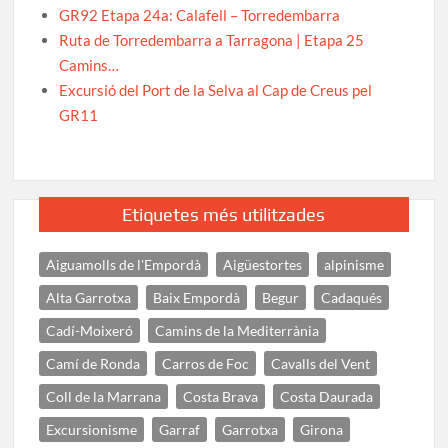
GR92 Etapa 24a: Calafell – Torredembarra
Ruta de Torredembarra a Tarragona | Etapa 25
Camins…
Excursió del Port de la Selva al Cap de Creus pel
GR11
Etiquetes més utilitzades
Aiguamolls de l'Empordà
Aigüestortes
alpinisme
Alta Garrotxa
Baix Empordà
Begur
Cadaqués
Cadí-Moixeró
Camins de la Mediterrània
Camí de Ronda
Carros de Foc
Cavalls del Vent
Coll de la Marrana
Costa Brava
Costa Daurada
Excursionisme
Garraf
Garrotxa
Girona