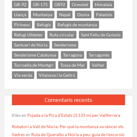
GR-92
GR-175
GR92
Gresolet
Himalaia
Llançà
Muntanya
Nepal
Osona
Palamós
Pirineus
Refugis
Refugis de muntanya
Refugi Ulldeter
Ruta circular
Sant Feliu de Guíxols
Santuari de Núria
Senderisme
Senderisme Catalunya
Tarragona
Tarragonès
Torroella de Montgrí
Tossa de Mar
Vallter
Via verda
Vilanova i la Geltrú
Comentaris recents
Kiko
en
Pujada a la Pica d’Estats (3.133 m) per Vallferrera
Robatori a Vall de Núria: Per què la muntanya va vèncer els
lladres
en
Ruta de Queralbs a Núria a peu: guia de l’excursió