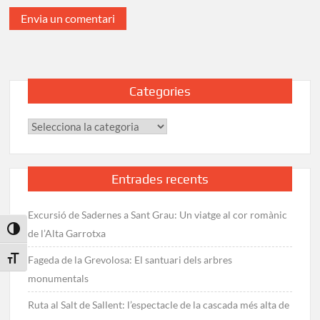
Categories
Categories
Entrades recents
Excursió de Sadernes a Sant Grau: Un viatge al cor romànic
Toggle High Contrast
de l’Alta Garrotxa
Fageda de la Grevolosa: El santuari dels arbres
Toggle Font size
monumentals
Ruta al Salt de Sallent: l’espectacle de la cascada més alta de