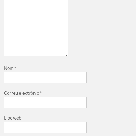
Nom
*
Correu electrònic
*
Lloc web