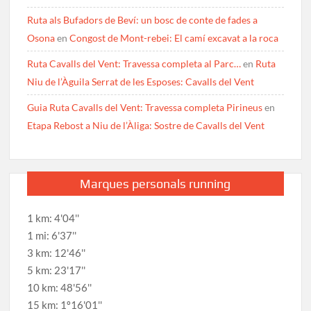
Ruta als Bufadors de Beví: un bosc de conte de fades a
Osona
en
Congost de Mont-rebei: El camí excavat a la roca
Ruta Cavalls del Vent: Travessa completa al Parc…
en
Ruta
Niu de l’Àguila Serrat de les Esposes: Cavalls del Vent
Guia Ruta Cavalls del Vent: Travessa completa Pirineus
en
Etapa Rebost a Niu de l’Àliga: Sostre de Cavalls del Vent
Marques personals running
1 km: 4'04''
1 mi: 6'37''
3 km: 12'46''
5 km: 23'17''
10 km: 48'56''
15 km: 1º16'01''