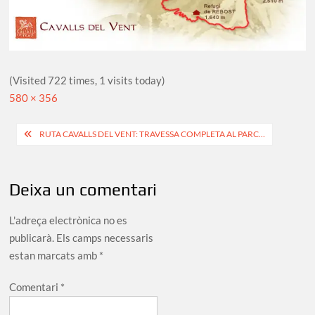
(Visited 722 times, 1 visits today)
Full
580 × 356
size
Navegació
RUTA CAVALLS DEL VENT: TRAVESSA COMPLETA AL PARC…
d'entrades
Deixa un comentari
L'adreça electrònica no es
publicarà.
Els camps necessaris
estan marcats amb
*
Comentari
*