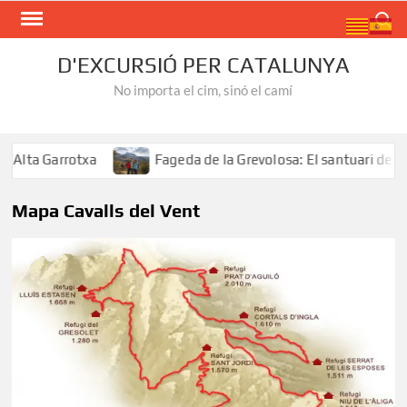
Skip
Search
to
content
D'EXCURSIÓ PER CATALUNYA
No importa el cim, sinó el camí
lta Garrotxa
Fageda de la Grevolosa: El santuari dels ar
Mapa Cavalls del Vent