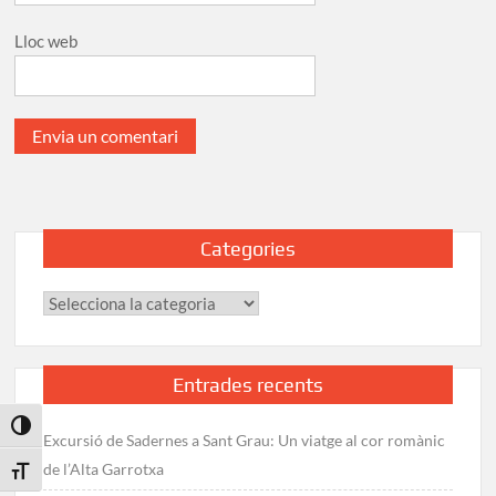
Lloc web
Categories
Categories
Entrades recents
Toggle High Contrast
Excursió de Sadernes a Sant Grau: Un viatge al cor romànic
de l’Alta Garrotxa
Toggle Font size