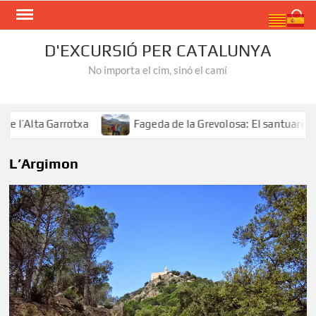
Skip
Search
to
content
D'EXCURSIÓ PER CATALUNYA
No importa el cim, sinó el camí
l’Alta Garrotxa
Fageda de la Grevolosa: El santuari dels
L’Argimon