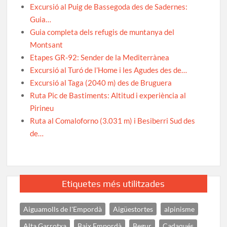
Excursió al Puig de Bassegoda des de Sadernes:
Guia…
Guia completa dels refugis de muntanya del
Montsant
Etapes GR-92: Sender de la Mediterrànea
Excursió al Turó de l’Home i les Agudes des de…
Excursió al Taga (2040 m) des de Bruguera
Ruta Pic de Bastiments: Altitud i experiència al
Pirineu
Ruta al Comaloforno (3.031 m) i Besiberri Sud des
de…
Etiquetes més utilitzades
Aiguamolls de l'Empordà
Aigüestortes
alpinisme
Alta Garrotxa
Baix Empordà
Begur
Cadaqués