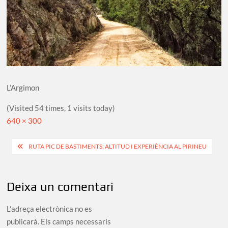
L’Argimon
(Visited 54 times, 1 visits today)
Full
640 × 300
size
Navegació
RUTA PIC DE BASTIMENTS: ALTITUD I EXPERIÈNCIA AL PIRINEU
d'entrades
Deixa un comentari
L'adreça electrònica no es
publicarà.
Els camps necessaris