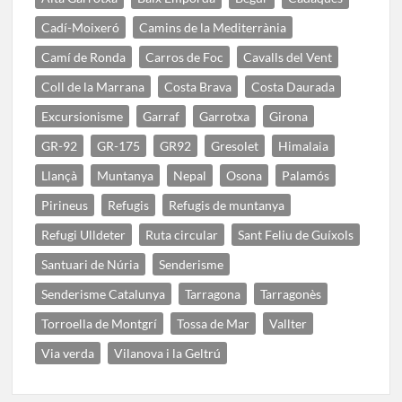
Cadí-Moixeró
Camins de la Mediterrània
Camí de Ronda
Carros de Foc
Cavalls del Vent
Coll de la Marrana
Costa Brava
Costa Daurada
Excursionisme
Garraf
Garrotxa
Girona
GR-92
GR-175
GR92
Gresolet
Himalaia
Llançà
Muntanya
Nepal
Osona
Palamós
Pirineus
Refugis
Refugis de muntanya
Refugi Ulldeter
Ruta circular
Sant Feliu de Guíxols
Santuari de Núria
Senderisme
Senderisme Catalunya
Tarragona
Tarragonès
Torroella de Montgrí
Tossa de Mar
Vallter
Via verda
Vilanova i la Geltrú