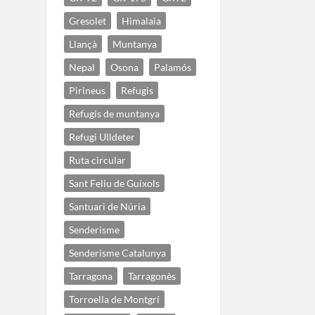
Gresolet
Himalaia
Llançà
Muntanya
Nepal
Osona
Palamós
Pirineus
Refugis
Refugis de muntanya
Refugi Ulldeter
Ruta circular
Sant Feliu de Guíxols
Santuari de Núria
Senderisme
Senderisme Catalunya
Tarragona
Tarragonès
Torroella de Montgrí