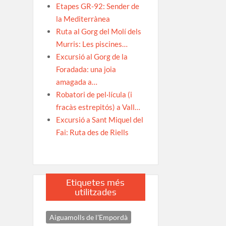
Etapes GR-92: Sender de
la Mediterrànea
Ruta al Gorg del Molí dels
Murris: Les piscines…
Excursió al Gorg de la
Foradada: una joia
amagada a…
Robatori de pel·lícula (i
fracàs estrepitós) a Vall…
Excursió a Sant Miquel del
Fai: Ruta des de Riells
Etiquetes més
utilitzades
Aiguamolls de l'Empordà