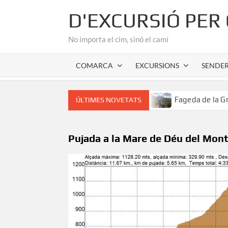
Skip
D'EXCURSIÓ PER
to
content
No importa el cim, sinó el camí
COMARCA
EXCURSIONS
SENDE
 cor romànic de l’Alta Garrotxa
Fageda de la Grevolosa: E
ÚLTIMES NOVETATS
Pujada a la Mare de Déu del Mon