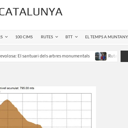
 CATALUNYA
RS
100 CIMS
RUTES
BTT
EL TEMPS A MUNTAN
l santuari dels arbres monumentals
Ruta al Salt de Salle
t