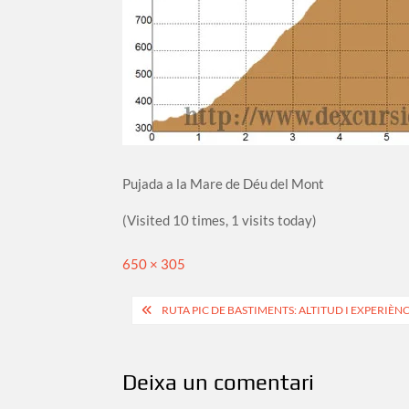
Pujada a la Mare de Déu del Mont
(Visited 10 times, 1 visits today)
Full
650 × 305
size
Navegació
RUTA PIC DE BASTIMENTS: ALTITUD I EXPERIÈNC
d'entrades
Deixa un comentari