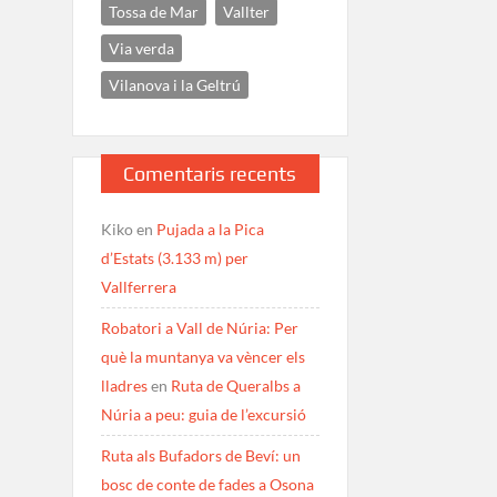
Tossa de Mar
Vallter
Via verda
Vilanova i la Geltrú
Comentaris recents
Kiko
en
Pujada a la Pica
d’Estats (3.133 m) per
Vallferrera
Robatori a Vall de Núria: Per
què la muntanya va vèncer els
lladres
en
Ruta de Queralbs a
Núria a peu: guia de l’excursió
Ruta als Bufadors de Beví: un
bosc de conte de fades a Osona