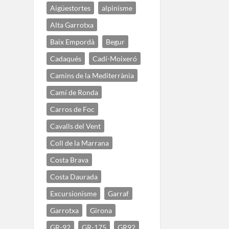
Aigüestortes
alpinisme
Alta Garrotxa
Baix Empordà
Begur
Cadaqués
Cadí-Moixeró
Camins de la Mediterrània
Camí de Ronda
Carros de Foc
Cavalls del Vent
Coll de la Marrana
Costa Brava
Costa Daurada
Excursionisme
Garraf
Garrotxa
Girona
GR-92
GR-175
GR92