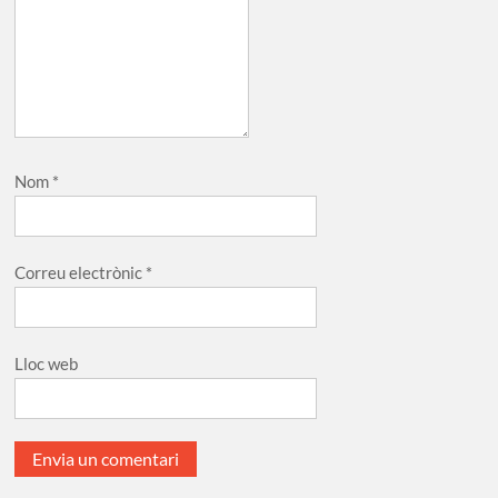
Nom
*
Correu electrònic
*
Lloc web