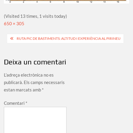
(Visited 13 times, 1 visits today)
Full
650 × 305
size
Navegació
RUTA PIC DE BASTIMENTS: ALTITUD I EXPERIÈNCIA AL PIRINEU
d'entrades
Deixa un comentari
L'adreça electrònica no es
publicarà.
Els camps necessaris
estan marcats amb
*
Comentari
*