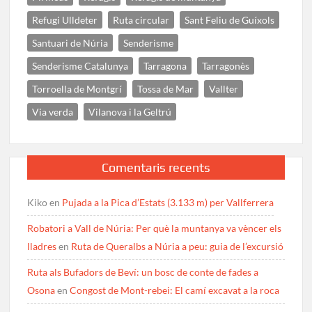
Refugi Ulldeter
Ruta circular
Sant Feliu de Guíxols
Santuari de Núria
Senderisme
Senderisme Catalunya
Tarragona
Tarragonès
Torroella de Montgrí
Tossa de Mar
Vallter
Via verda
Vilanova i la Geltrú
Comentaris recents
Kiko
en
Pujada a la Pica d’Estats (3.133 m) per Vallferrera
Robatori a Vall de Núria: Per què la muntanya va vèncer els
lladres
en
Ruta de Queralbs a Núria a peu: guia de l’excursió
Ruta als Bufadors de Beví: un bosc de conte de fades a
Osona
en
Congost de Mont-rebei: El camí excavat a la roca