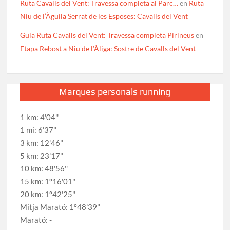
Ruta Cavalls del Vent: Travessa completa al Parc…
en
Ruta
Niu de l’Àguila Serrat de les Esposes: Cavalls del Vent
Guia Ruta Cavalls del Vent: Travessa completa Pirineus
en
Etapa Rebost a Niu de l’Àliga: Sostre de Cavalls del Vent
Marques personals running
1 km: 4'04''
1 mi: 6'37''
3 km: 12'46''
5 km: 23'17''
10 km: 48'56''
15 km: 1º16'01''
20 km: 1º42'25''
Mitja Marató: 1º48'39''
Marató: -