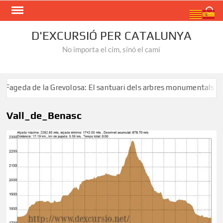
Skip
Search
to
content
D'EXCURSIÓ PER CATALUNYA
No importa el cim, sinó el camí
geda de la Grevolosa: El santuari dels arbres monumentals
Vall_de_Benasc