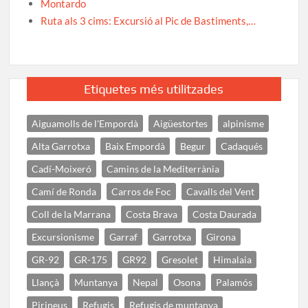
Montardo
Ruta als 3 cims: Excursió al Pic de Bastiments,…
Etiquetes més utilitzades
Aiguamolls de l'Empordà
Aigüestortes
alpinisme
Alta Garrotxa
Baix Empordà
Begur
Cadaqués
Cadí-Moixeró
Camins de la Mediterrània
Camí de Ronda
Carros de Foc
Cavalls del Vent
Coll de la Marrana
Costa Brava
Costa Daurada
Excursionisme
Garraf
Garrotxa
Girona
GR-92
GR-175
GR92
Gresolet
Himalaia
Llançà
Muntanya
Nepal
Osona
Palamós
Pirineus
Refugis
Refugis de muntanya