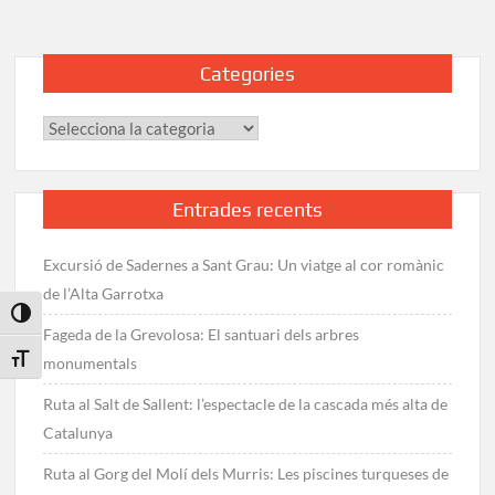
Categories
Categories
Entrades recents
Excursió de Sadernes a Sant Grau: Un viatge al cor romànic
de l’Alta Garrotxa
Toggle High Contrast
Fageda de la Grevolosa: El santuari dels arbres
Toggle Font size
monumentals
Ruta al Salt de Sallent: l’espectacle de la cascada més alta de
Catalunya
Ruta al Gorg del Molí dels Murris: Les piscines turqueses de