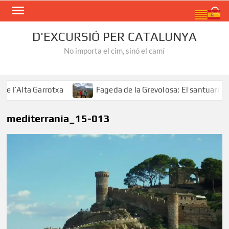
Skip
Search
to
content
D'EXCURSIÓ PER CATALUNYA
No importa el cim, sinó el camí
’Alta Garrotxa
Fageda de la Grevolosa: El santuari dels
mediterrania_15-013