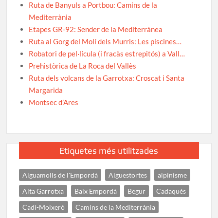
Ruta de Banyuls a Portbou: Camins de la
Mediterrània
Etapes GR-92: Sender de la Mediterrànea
Ruta al Gorg del Molí dels Murris: Les piscines…
Robatori de pel·lícula (i fracàs estrepitós) a Vall…
Prehistòrica de La Roca del Vallès
Ruta dels volcans de la Garrotxa: Croscat i Santa
Margarida
Montsec d’Ares
Etiquetes més utilitzades
Aiguamolls de l'Empordà
Aigüestortes
alpinisme
Alta Garrotxa
Baix Empordà
Begur
Cadaqués
Cadí-Moixeró
Camins de la Mediterrània