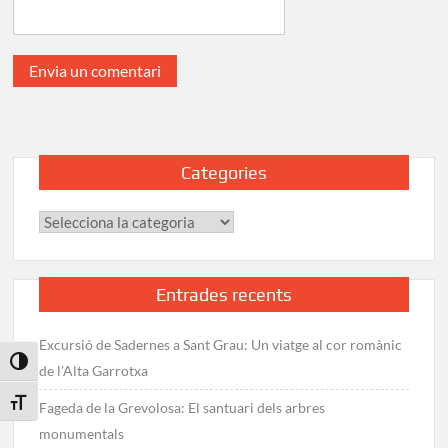
Categories
Categories
Entrades recents
Excursió de Sadernes a Sant Grau: Un viatge al cor romànic
Toggle High Contrast
de l’Alta Garrotxa
Toggle Font size
Fageda de la Grevolosa: El santuari dels arbres
monumentals