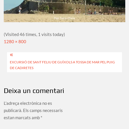
(Visited 46 times, 1 visits today)
Full
1280 × 800
size
Navegació
EXCURSIÓ DE SANT FELIU DE GUÍXOLS A TOSSA DE MAR PEL PUIG
d'entrades
DE CADIRETES
Deixa un comentari
L'adreça electrònica no es
publicarà.
Els camps necessaris
estan marcats amb
*