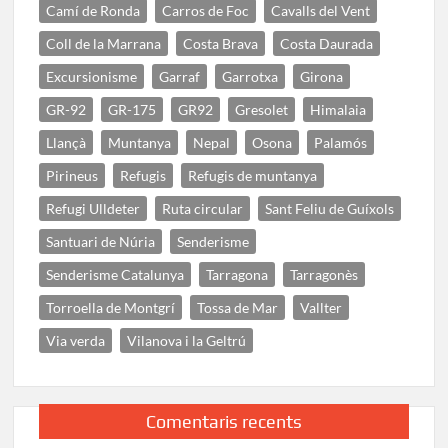
Camí de Ronda
Carros de Foc
Cavalls del Vent
Coll de la Marrana
Costa Brava
Costa Daurada
Excursionisme
Garraf
Garrotxa
Girona
GR-92
GR-175
GR92
Gresolet
Himalaia
Llançà
Muntanya
Nepal
Osona
Palamós
Pirineus
Refugis
Refugis de muntanya
Refugi Ulldeter
Ruta circular
Sant Feliu de Guíxols
Santuari de Núria
Senderisme
Senderisme Catalunya
Tarragona
Tarragonès
Torroella de Montgrí
Tossa de Mar
Vallter
Via verda
Vilanova i la Geltrú
Comentaris recents