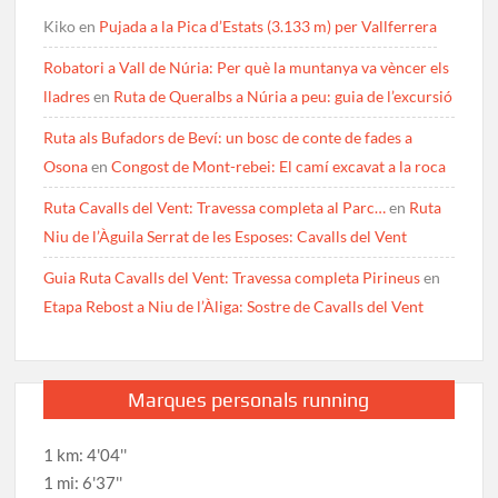
Kiko
en
Pujada a la Pica d’Estats (3.133 m) per Vallferrera
Robatori a Vall de Núria: Per què la muntanya va vèncer els
lladres
en
Ruta de Queralbs a Núria a peu: guia de l’excursió
Ruta als Bufadors de Beví: un bosc de conte de fades a
Osona
en
Congost de Mont-rebei: El camí excavat a la roca
Ruta Cavalls del Vent: Travessa completa al Parc…
en
Ruta
Niu de l’Àguila Serrat de les Esposes: Cavalls del Vent
Guia Ruta Cavalls del Vent: Travessa completa Pirineus
en
Etapa Rebost a Niu de l’Àliga: Sostre de Cavalls del Vent
Marques personals running
1 km: 4'04''
1 mi: 6'37''